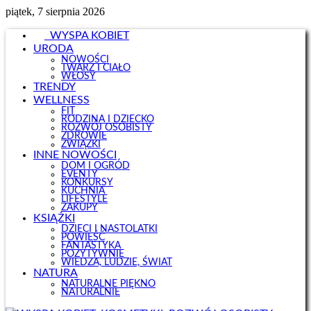
piątek, 7 sierpnia 2026
WYSPA KOBIET
URODA
NOWOŚCI
TWARZ I CIAŁO
WŁOSY
TRENDY
WELLNESS
FIT
RODZINA I DZIECKO
ROZWÓJ OSOBISTY
ZDROWIE
ZWIĄZKI
INNE NOWOŚCI
DOM I OGRÓD
EVENTY
KONKURSY
KUCHNIA
LIFESTYLE
ZAKUPY
KSIĄŻKI
DZIECI I NASTOLATKI
POWIEŚĆ
FANTASTYKA
POZYTYWNIE
WIEDZA, LUDZIE, ŚWIAT
NATURA
NATURALNE PIĘKNO
NATURALNIE