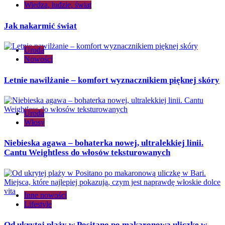
Wiedza, ludzie, świat
Jak nakarmić świat
Uroda
Nowości
Letnie nawilżanie – komfort wyznacznikiem pięknej skóry
Uroda
Włosy
Niebieska agawa – bohaterka nowej, ultralekkiej linii.
Cantu Weightless do włosów teksturowanych
Inne nowości
Lifestyle
Od ukrytej plaży w Positano po makaronową uliczkę w