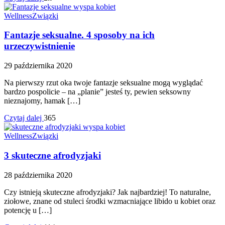
Wellness
Związki
Fantazje seksualne. 4 sposoby na ich
urzeczywistnienie
29 października 2020
Na pierwszy rzut oka twoje fantazje seksualne mogą wyglądać
bardzo pospolicie – na „planie” jesteś ty, pewien seksowny
nieznajomy, hamak […]
Czytaj dalej
365
Wellness
Związki
3 skuteczne afrodyzjaki
28 października 2020
Czy istnieją skuteczne afrodyzjaki? Jak najbardziej! To naturalne,
ziołowe, znane od stuleci środki wzmacniające libido u kobiet oraz
potencję u […]