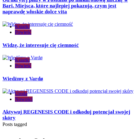
Bari. Miejsca, które najlepiej pokazują, czym jest
naprawdę włoskie dolce vita
Książki
Powieść
Widzę, że interesuje cię ciemność
Książki
Powieść
Wiedźmy z Vardø
Uroda
Nowości
Aktywuj REGENESIS CODE i odkoduj potencjał swojej
skóry
Posts tagged