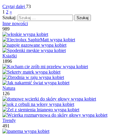
Czytaj dalej
73
1
2
»
Szukaj:
Inne nowości
989
Książki
1896
Natura
126
Trendy
491