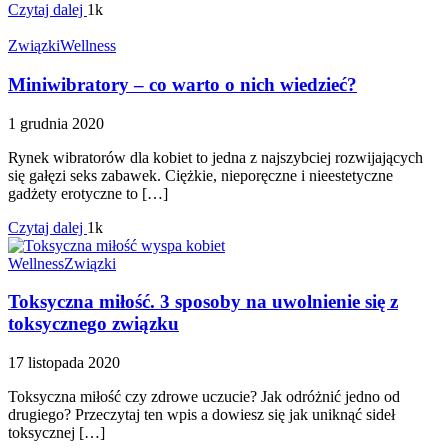
Czytaj dalej
1k
Związki
Wellness
Miniwibratory – co warto o nich wiedzieć?
1 grudnia 2020
Rynek wibratorów dla kobiet to jedna z najszybciej rozwijających
się gałęzi seks zabawek. Ciężkie, nieporęczne i nieestetyczne
gadżety erotyczne to […]
Czytaj dalej
1k
Wellness
Związki
Toksyczna miłość. 3 sposoby na uwolnienie się z
toksycznego związku
17 listopada 2020
Toksyczna miłość czy zdrowe uczucie? Jak odróżnić jedno od
drugiego? Przeczytaj ten wpis a dowiesz się jak uniknąć sideł
toksycznej […]