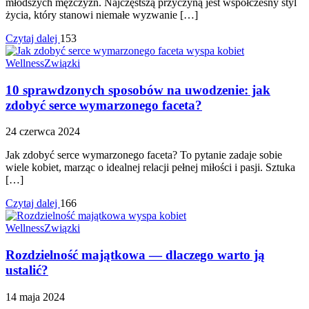
młodszych mężczyzn. Najczęstszą przyczyną jest współczesny styl
życia, który stanowi niemałe wyzwanie […]
Czytaj dalej
153
Wellness
Związki
10 sprawdzonych sposobów na uwodzenie: jak
zdobyć serce wymarzonego faceta?
24 czerwca 2024
Jak zdobyć serce wymarzonego faceta? To pytanie zadaje sobie
wiele kobiet, marząc o idealnej relacji pełnej miłości i pasji. Sztuka
[…]
Czytaj dalej
166
Wellness
Związki
Rozdzielność majątkowa — dlaczego warto ją
ustalić?
14 maja 2024