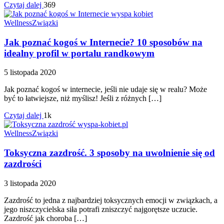
Czytaj dalej
369
Wellness
Związki
Jak poznać kogoś w Internecie? 10 sposobów na
idealny profil w portalu randkowym
5 listopada 2020
Jak poznać kogoś w internecie, jeśli nie udaje się w realu? Może
być to łatwiejsze, niż myślisz! Jeśli z różnych […]
Czytaj dalej
1k
Wellness
Związki
Toksyczna zazdrość. 3 sposoby na uwolnienie się od
zazdrości
3 listopada 2020
Zazdrość to jedna z najbardziej toksycznych emocji w związkach, a
jego niszczycielska siła potrafi zniszczyć najgorętsze uczucie.
Zazdrość jak choroba […]