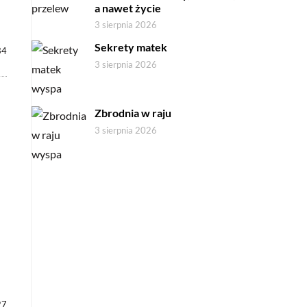
a nawet życie
3 sierpnia 2026
Sekrety matek
34
3 sierpnia 2026
Zbrodnia w raju
3 sierpnia 2026
27