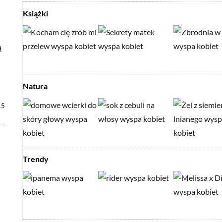
Książki
ą
Natura
15
Trendy