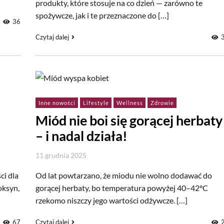
produkty, które stosuje na co dzień — zarówno te
spożywcze, jak i te przeznaczone do […]
36
Czytaj dalej
Inne nowości
Lifestyle
Wellness
Zdrowie
Miód nie boi się gorącej herbaty
– i nadal działa!
11 grudnia 2025
ci dla
Od lat powtarzano, że miodu nie wolno dodawać do
oksyn,
gorącej herbaty, bo temperatura powyżej 40–42°C
rzekomo niszczy jego wartości odżywcze. […]
67
Czytaj dalej