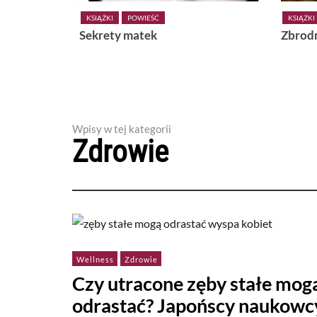
KSIĄŻKI
POWIEŚĆ
KSIĄŻKI
POWIEŚĆ
Sekrety matek
Zbrodnia w raj
Wpisy w tej kategorii
Zdrowie
Wellness
Zdrowie
Czy utracone zęby stałe mog
odrastać? Japońscy naukowc