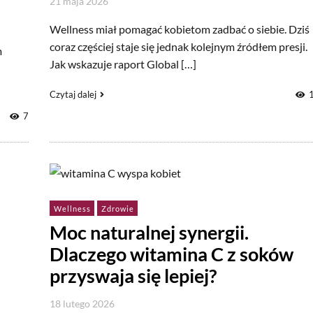
21 maja 2026
Wellness miał pomagać kobietom zadbać o siebie. Dziś
coraz częściej staje się jednak kolejnym źródłem presji.
m
Jak wskazuje raport Global […]
Czytaj dalej
7
Wellness
Zdrowie
Moc naturalnej synergii.
Dlaczego witamina C z soków
przyswaja się lepiej?
18 lutego 2026