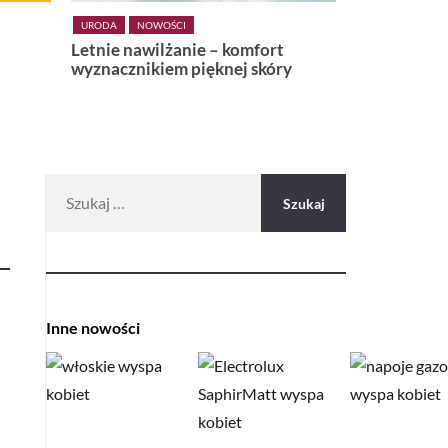
URODA
NOWOŚCI
URODA
WŁOSY
Letnie nawilżanie – komfort
Niebieska agawa – 
wyznacznikiem pięknej skóry
nowej, ultralekkiej l
Weightless do włos
teksturowanych
Szukaj:
Inne nowości