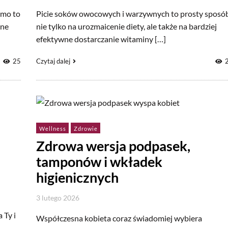
imo to
Picie soków owocowych i warzywnych to prosty sposó
sne
nie tylko na urozmaicenie diety, ale także na bardziej
efektywne dostarczanie witaminy […]
25
Czytaj dalej
Wellness
Zdrowie
Zdrowa wersja podpasek,
tamponów i wkładek
higienicznych
3 lutego 2026
 Ty i
Współczesna kobieta coraz świadomiej wybiera