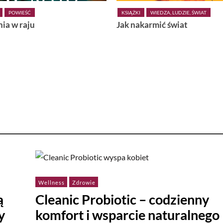
KSIĄŻKI
WIEDZA, LUDZIE, ŚWIAT
u
Jak nakarmić świat
Wellness
Zdrowie
ą
Cleanic Probiotic – codzienny
y
komfort i wsparcie naturalnego