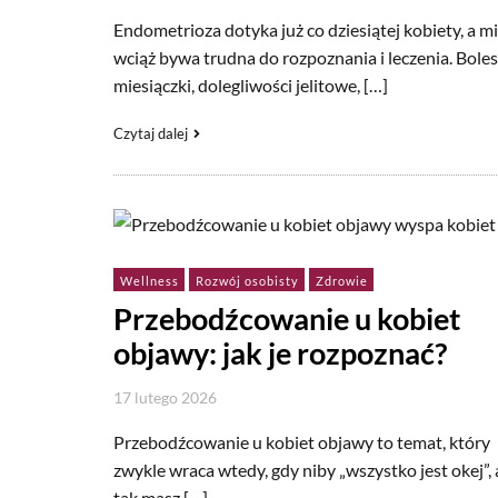
Endometrioza dotyka już co dziesiątej kobiety, a m
wciąż bywa trudna do rozpoznania i leczenia. Bole
miesiączki, dolegliwości jelitowe, […]
Czytaj dalej
Wellness
Rozwój osobisty
Zdrowie
Przebodźcowanie u kobiet
objawy: jak je rozpoznać?
17 lutego 2026
Przebodźcowanie u kobiet objawy to temat, który
zwykle wraca wtedy, gdy niby „wszystko jest okej”, a
tak masz […]