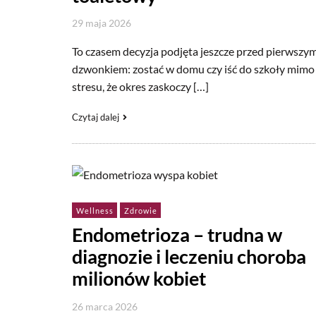
29 maja 2026
To czasem decyzja podjęta jeszcze przed pierwszy
dzwonkiem: zostać w domu czy iść do szkoły mimo
stresu, że okres zaskoczy […]
Czytaj dalej
Wellness
Zdrowie
Endometrioza – trudna w
diagnozie i leczeniu choroba
milionów kobiet
26 marca 2026