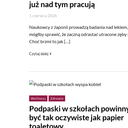
już nad tym pracują
1 czerwca 2026
Naukowcy z Japonii prowadzą badania nad lekiem,
mógłby sprawić, że zaczną odrastać utracone zęby 
Choć brzmi to jak […]
Czytaj dalej
Wellness
Zdrowie
Podpaski w szkołach powinn
być tak oczywiste jak papier
toaletowy