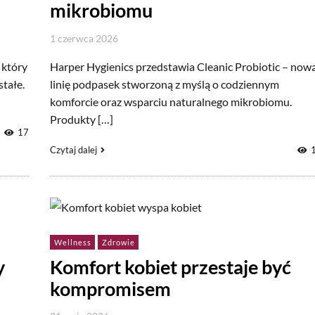
mikrobiomu
1 czerwca 2026
 który
Harper Hygienics przedstawia Cleanic Probiotic – now
stałe.
linię podpasek stworzoną z myślą o codziennym
komforcie oraz wsparciu naturalnego mikrobiomu.
Produkty […]
17
Czytaj dalej
Wellness
Zdrowie
y
Komfort kobiet przestaje być
kompromisem