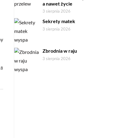
a nawet życie
3 sierpnia 2026
Sekrety matek
3 sierpnia 2026
ny
Zbrodnia w raju
3 sierpnia 2026
18