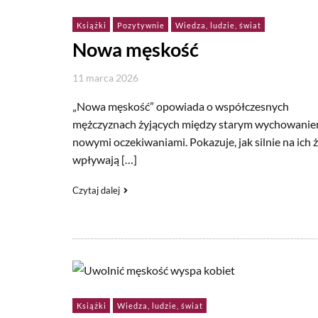
Książki
Pozytywnie
Wiedza, ludzie, świat
Nowa męskość
11 marca 2026
„Nowa męskość” opowiada o współczesnych
mężczyznach żyjących między starym wychowanie
nowymi oczekiwaniami. Pokazuje, jak silnie na ich ż
wpływają […]
Czytaj dalej
Książki
Wiedza, ludzie, świat