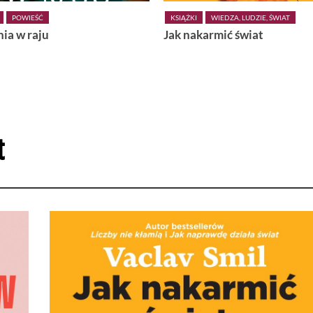
KSIĄŻKI
WIEDZA, LUDZIE, ŚWIAT
URODA
N
Jak nakarmić świat
Letnie na
wyznaczni
t