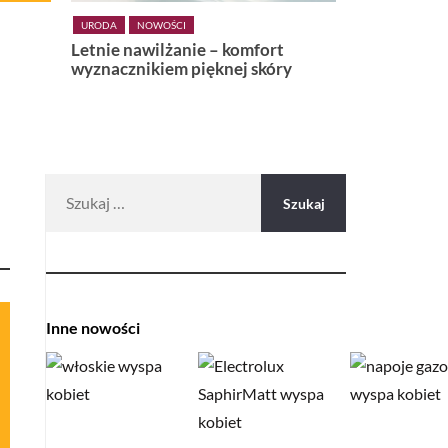
OWOŚCI
URODA
WŁOSY
wilżanie – komfort
Niebieska agawa – bohaterka
kiem pięknej skóry
nowej, ultralekkiej linii. Cantu
Weightless do włosów
teksturowanych
Szukaj:
Inne nowości