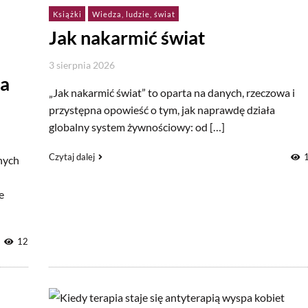
Książki
Wiedza, ludzie, świat
Jak nakarmić świat
3 sierpnia 2026
 a
„Jak nakarmić świat” to oparta na danych, rzeczowa i
przystępna opowieść o tym, jak naprawdę działa
globalny system żywnościowy: od […]
Czytaj dalej
nych
e
12