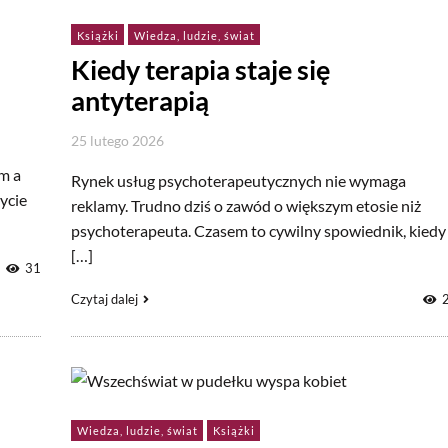
Książki
Wiedza, ludzie, świat
Kiedy terapia staje się
antyterapią
25 lutego 2026
m a
Rynek usług psychoterapeutycznych nie wymaga
ycie
reklamy. Trudno dziś o zawód o większym etosie niż
psychoterapeuta. Czasem to cywilny spowiednik, kiedy
[…]
31
Czytaj dalej
Wiedza, ludzie, świat
Książki