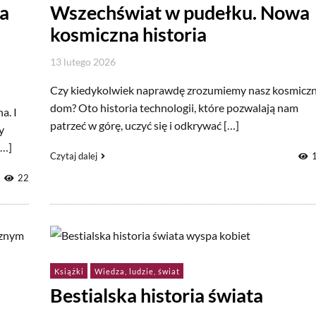
la
Wszechświat w pudełku. Nowa
kosmiczna historia
13 lutego 2026
Czy kiedykolwiek naprawdę zrozumiemy nasz kosmicz
dom? Oto historia technologii, które pozwalają nam
a. I
patrzeć w górę, uczyć się i odkrywać […]
y
[…]
Czytaj dalej
22
Książki
Wiedza, ludzie, świat
Bestialska historia świata