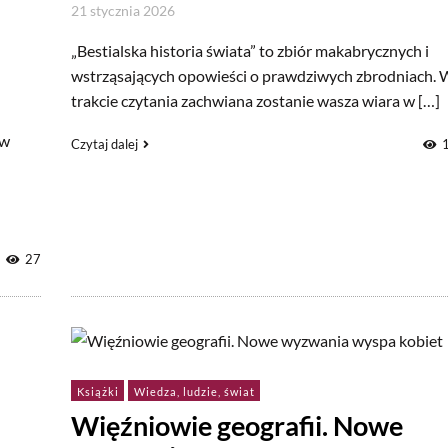
21 stycznia 2026
„Bestialska historia świata” to zbiór makabrycznych i
wstrząsających opowieści o prawdziwych zbrodniach. 
trakcie czytania zachwiana zostanie wasza wiara w […]
 w
Czytaj dalej
27
Książki
Wiedza, ludzie, świat
Więźniowie geografii. Nowe