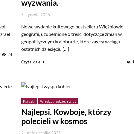
wyzwania.
5 stycznia 2026
woli
Nowe wydanie kultowego bestselleru Więźniowie
zrael
geografii, uzupełnione o treści dotyczące zmian w
geopolitycznym krajobrazie, które zaszły w ciągu
ostatnich dziesięciu […]
24
Czytaj dalej
Książki
Wiedza, ludzie, świat
Najlepsi. Kowboje, którzy
polecieli w kosmos
21 października 2025