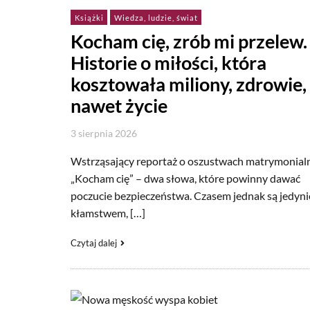
Książki
Wiedza, ludzie, świat
Kocham cię, zrób mi przelew.
Historie o miłości, która
kosztowała miliony, zdrowie,
nawet życie
3 sierpnia 2026
Wstrząsający reportaż o oszustwach matrymonial
„Kocham cię” – dwa słowa, które powinny dawać
poczucie bezpieczeństwa. Czasem jednak są jedyni
kłamstwem, […]
Czytaj dalej