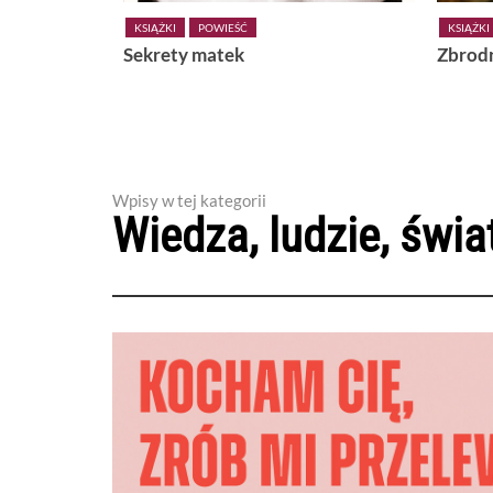
ŻKI
POWIEŚĆ
KSIĄŻKI
POWIEŚĆ
ety matek
Zbrodnia w raju
Wpisy w tej kategorii
Wiedza, ludzie, świa