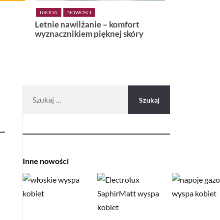
URODA
WŁOSY
INNE NOWOŚC
t
Niebieska agawa – bohaterka
Od ukrytej
ry
nowej, ultralekkiej linii. Cantu
makaronową
Weightless do włosów
Miejsca, kt
teksturowanych
czym jest 
vita
Szukaj:
Inne nowości