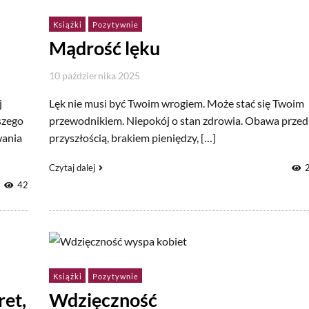
Książki
Pozytywnie
Mądrość lęku
10 października 2025
j
Lęk nie musi być Twoim wrogiem. Może stać się Twoim
szego
przewodnikiem. Niepokój o stan zdrowia. Obawa przed
wania
przyszłością, brakiem pieniędzy, […]
Czytaj dalej
42
Książki
Pozytywnie
ret,
Wdzięczność