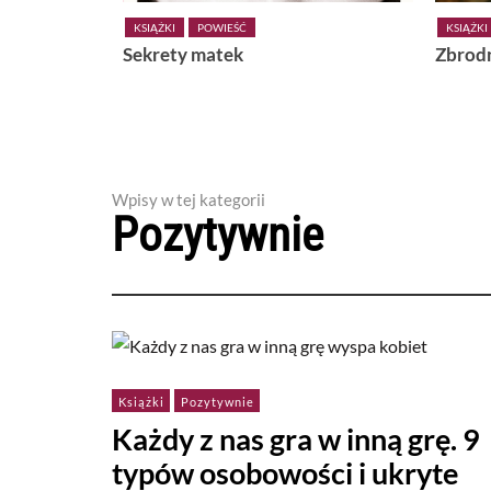
KSIĄŻKI
POWIEŚĆ
KSIĄŻK
Zbrodnia w raju
Jak n
Wpisy w tej kategorii
Pozytywnie
Książki
Pozytywnie
Każdy z nas gra w inną grę. 9
typów osobowości i ukryte