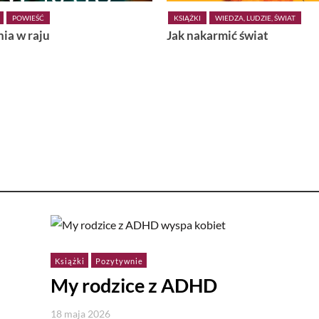
I
WIEDZA, LUDZIE, ŚWIAT
URODA
NOWOŚCI
akarmić świat
Letnie nawilżanie – komfor
wyznacznikiem pięknej skó
Książki
Pozytywnie
My rodzice z ADHD
18 maja 2026