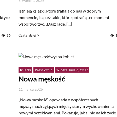
8 kwietnia 2026
Istnieją książki, które trafiają do nas w dobrym
aktyce
momencie, i są też takie, które potrafią ten moment
współtworzyć. „Dasz radę. […]
16
Czytaj dalej
Książki
Pozytywnie
Wiedza, ludzie, świat
Nowa męskość
11 marca 2026
„Nowa męskość” opowiada o współczesnych
mężczyznach żyjących między starym wychowaniem a
nowymi oczekiwaniami. Pokazuje, jak silnie na ich życie