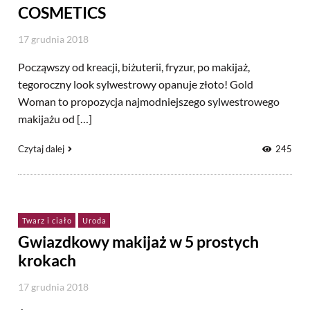
COSMETICS
17 grudnia 2018
Począwszy od kreacji, biżuterii, fryzur, po makijaż,
tegoroczny look sylwestrowy opanuje złoto! Gold
Woman to propozycja najmodniejszego sylwestrowego
makijażu od […]
Czytaj dalej
245
Twarz i ciało
Uroda
Gwiazdkowy makijaż w 5 prostych
krokach
17 grudnia 2018