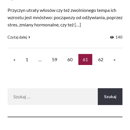
Przyczyn utraty włosów czy też zwolnionego tempa ich
wzrostu jest mnóstwo: począwszy od odżywiania, poprzez
stres, zmiany hormonalne, czy też […]
Czytaj dalej
140
«
1
…
59
60
61
62
»
Szukaj: