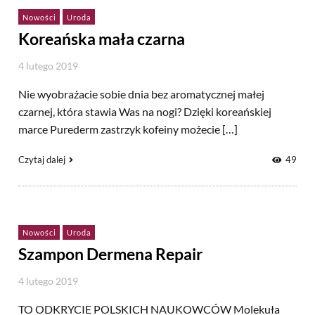
Nowości
Uroda
Koreańska mała czarna
4 lutego 2019
Nie wyobrażacie sobie dnia bez aromatycznej małej
czarnej, która stawia Was na nogi? Dzięki koreańskiej
marce Purederm zastrzyk kofeiny możecie […]
Czytaj dalej
49
Nowości
Uroda
Szampon Dermena Repair
4 lutego 2019
TO ODKRYCIE POLSKICH NAUKOWCÓW Molekuła