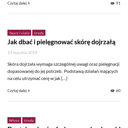
Czytaj dalej
91
Twarz i ciało
Uroda
Jak dbać i pielęgnować skórę dojrzałą
14 stycznia 2019
Skóra dojrzała wymaga szczególnej uwagi oraz pielęgnacji
dopasowanej do jej potrzeb. Podstawą działań mających
na celu utrzymać cerę w jak […]
Czytaj dalej
60
Włosy
Uroda