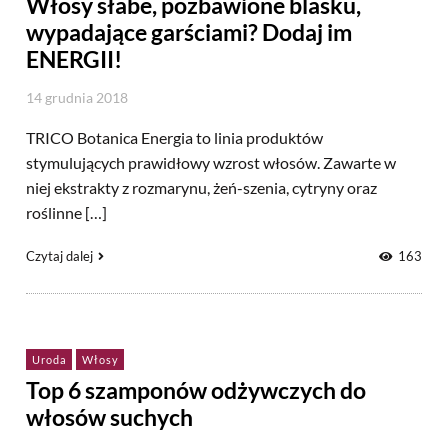
Włosy słabe, pozbawione blasku,
wypadające garściami? Dodaj im
ENERGII!
14 grudnia 2018
TRICO Botanica Energia to linia produktów
stymulujących prawidłowy wzrost włosów. Zawarte w
niej ekstrakty z rozmarynu, żeń-szenia, cytryny oraz
roślinne […]
Czytaj dalej
163
Uroda
Włosy
Top 6 szamponów odżywczych do
włosów suchych