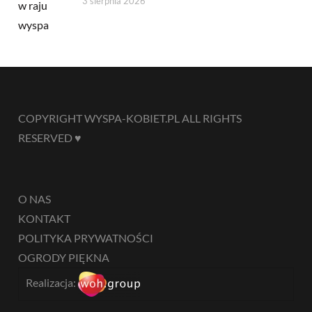
3 sierpnia 2026
COPYRIGHT WYSPA-KOBIET.PL ALL RIGHTS
RESERVED ♥
O NAS
KONTAKT
POLITYKA PRYWATNOŚCI
OGRODY PIĘKNA
Realizacja: