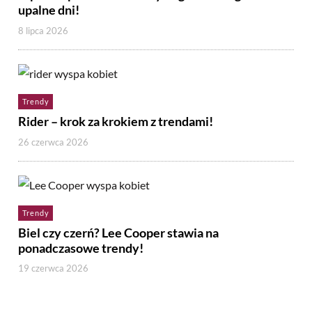
upalne dni!
8 lipca 2026
Trendy
Rider – krok za krokiem z trendami!
26 czerwca 2026
Trendy
Biel czy czerń? Lee Cooper stawia na
ponadczasowe trendy!
19 czerwca 2026