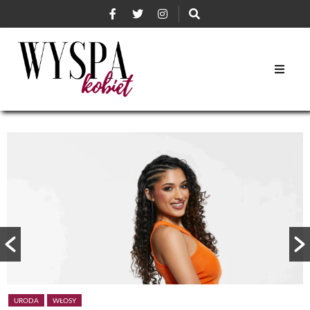
URODA
WŁOSY