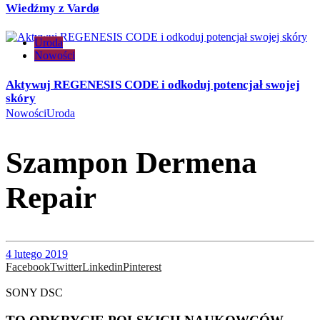
Wiedźmy z Vardø
Uroda
Nowości
Aktywuj REGENESIS CODE i odkoduj potencjał swojej
skóry
Nowości
Uroda
Szampon Dermena
Repair
4 lutego 2019
Facebook
Twitter
Linkedin
Pinterest
SONY DSC