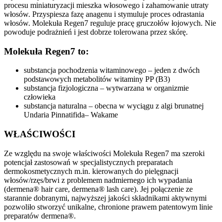
procesu miniaturyzacji mieszka włosowego i zahamowanie utraty
włosów. Przyspiesza fazę anagenu i stymuluje proces odrastania
włosów. Molekuła Regen7 reguluje pracę gruczołów łojowych. Nie
powoduje podrażnień i jest dobrze tolerowana przez skórę.
Molekuła Regen7 to:
substancja pochodzenia witaminowego – jeden z dwóch
podstawowych metabolitów witaminy PP (B3)
substancja fizjologiczna – wytwarzana w organizmie
człowieka
substancja naturalna – obecna w wyciągu z algi brunatnej
Undaria Pinnatifida– Wakame
WŁAŚCIWOŚCI
Ze względu na swoje właściwości Molekuła Regen7 ma szeroki
potencjał zastosowań w specjalistycznych preparatach
dermokosmetycznych m.in. kierowanych do pielęgnacji
włosów/rzęs/brwi z problemem nadmiernego ich wypadania
(dermena® hair care, dermena® lash care). Jej połączenie ze
starannie dobranymi, najwyższej jakości składnikami aktywnymi
pozwoliło stworzyć unikalne, chronione prawem patentowym linie
preparatów dermena®.