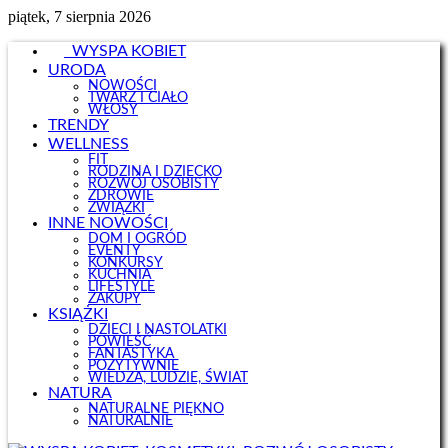
piątek, 7 sierpnia 2026
WYSPA KOBIET
URODA
NOWOŚCI
TWARZ I CIAŁO
WŁOSY
TRENDY
WELLNESS
FIT
RODZINA I DZIECKO
ROZWÓJ OSOBISTY
ZDROWIE
ZWIĄZKI
INNE NOWOŚCI
DOM I OGRÓD
EVENTY
KONKURSY
KUCHNIA
LIFESTYLE
ZAKUPY
KSIĄŻKI
DZIECI I NASTOLATKI
POWIEŚĆ
FANTASTYKA
POZYTYWNIE
WIEDZA, LUDZIE, ŚWIAT
NATURA
NATURALNE PIĘKNO
NATURALNIE