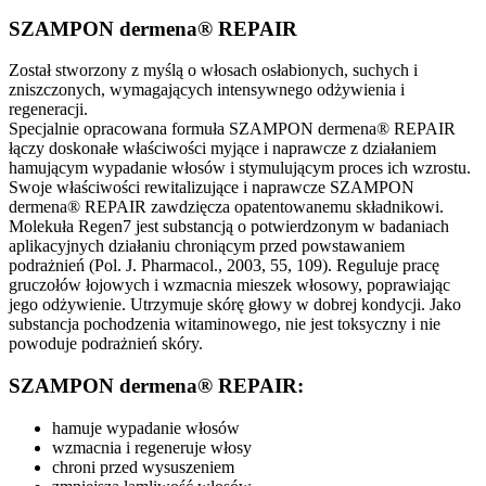
SZAMPON dermena® REPAIR
Został stworzony z myślą o włosach osłabionych, suchych i
zniszczonych, wymagających intensywnego odżywienia i
regeneracji.
Specjalnie opracowana formuła SZAMPON dermena® REPAIR
łączy doskonałe właściwości myjące i naprawcze z działaniem
hamującym wypadanie włosów i stymulującym proces ich wzrostu.
Swoje właściwości rewitalizujące i naprawcze SZAMPON
dermena® REPAIR zawdzięcza opatentowanemu składnikowi.
Molekuła Regen7 jest substancją o potwierdzonym w badaniach
aplikacyjnych działaniu chroniącym przed powstawaniem
podrażnień (Pol. J. Pharmacol., 2003, 55, 109). Reguluje pracę
gruczołów łojowych i wzmacnia mieszek włosowy, poprawiając
jego odżywienie. Utrzymuje skórę głowy w dobrej kondycji. Jako
substancja pochodzenia witaminowego, nie jest toksyczny i nie
powoduje podrażnień skóry.
SZAMPON dermena® REPAIR:
hamuje wypadanie włosów
wzmacnia i regeneruje włosy
chroni przed wysuszeniem