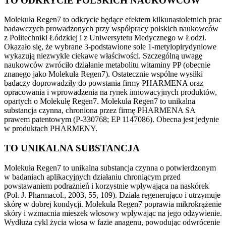
TO ODKRYCIE POLSKICH NAUKOWCÓW
Molekuła Regen7 to odkrycie będące efektem kilkunastoletnich prac
badawczych prowadzonych przy współpracy polskich naukowców
z Politechniki Łódzkiej i z Uniwersytetu Medycznego w Łodzi.
Okazało się, że wybrane 3-podstawione sole 1-metylopirydyniowe
wykazują niezwykle ciekawe właściwości. Szczególną uwagę
naukowców zwróciło działanie metabolitu witaminy PP (obecnie
znanego jako Molekuła Regen7). Ostatecznie wspólne wysiłki
badaczy doprowadziły do powstania firmy PHARMENA oraz
opracowania i wprowadzenia na rynek innowacyjnych produktów,
opartych o Molekułę Regen7. Molekuła Regen7 to unikalna
substancja czynna, chroniona przez firmę PHARMENA SA
prawem patentowym (P-330768; EP 1147086). Obecna jest jedynie
w produktach PHARMENY.
TO UNIKALNA SUBSTANCJA
Molekuła Regen7 to unikalna substancja czynna o potwierdzonym
w badaniach aplikacyjnych działaniu chroniącym przed
powstawaniem podrażnień i korzystnie wpływająca na naskórek
(Pol. J. Pharmacol., 2003, 55, 109). Działa regenerująco i utrzymuje
skórę w dobrej kondycji. Molekuła Regen7 poprawia mikrokrążenie
skóry i wzmacnia mieszek włosowy wpływając na jego odżywienie.
Wydłuża cykl życia włosa w fazie anagenu, powodując odwrócenie