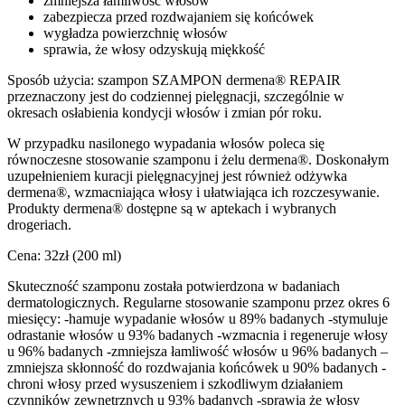
zmniejsza łamliwość włosów
zabezpiecza przed rozdwajaniem się końcówek
wygładza powierzchnię włosów
sprawia, że włosy odzyskują miękkość
Sposób użycia: szampon SZAMPON dermena® REPAIR
przeznaczony jest do codziennej pielęgnacji, szczególnie w
okresach osłabienia kondycji włosów i zmian pór roku.
W przypadku nasilonego wypadania włosów poleca się
równoczesne stosowanie szamponu i żelu dermena®. Doskonałym
uzupełnieniem kuracji pielęgnacyjnej jest również odżywka
dermena®, wzmacniająca włosy i ułatwiająca ich rozczesywanie.
Produkty dermena® dostępne są w aptekach i wybranych
drogeriach.
Cena: 32zł (200 ml)
Skuteczność szamponu została potwierdzona w badaniach
dermatologicznych. Regularne stosowanie szamponu przez okres 6
miesięcy: -hamuje wypadanie włosów u 89% badanych -stymuluje
odrastanie włosów u 93% badanych -wzmacnia i regeneruje włosy
u 96% badanych -zmniejsza łamliwość włosów u 96% badanych –
zmniejsza skłonność do rozdwajania końcówek u 90% badanych -
chroni włosy przed wysuszeniem i szkodliwym działaniem
czynników zewnętrznych u 93% badanych -sprawia że włosy