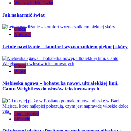
Wiedza, ludzie, świat
Jak nakarmić świat
Uroda
Nowości
Letnie nawilżanie – komfort wyznacznikiem pięknej skóry
Uroda
Włosy
Niebieska agawa – bohaterka nowej, ultralekkiej linii.
Cantu Weightless do włosów teksturowanych
Inne nowości
Lifestyle
Od ukrytej plaży w Positano po makaronową uliczkę w