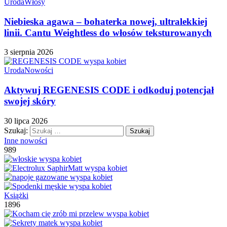
Uroda
Włosy
Niebieska agawa – bohaterka nowej, ultralekkiej
linii. Cantu Weightless do włosów teksturowanych
3 sierpnia 2026
Uroda
Nowości
Aktywuj REGENESIS CODE i odkoduj potencjał
swojej skóry
30 lipca 2026
Szukaj:
Inne nowości
989
Książki
1896