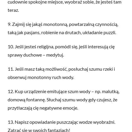
cudownie spokojne miejsce, wyobraź sobie, że jesteś tam
teraz.
9. Zajmij się jakąś monotonną, powtarzalną czynnością,
taką jak pasjans, robienie na drutach, układanie puzzli.
10. Jeśli jesteś religijna, pomódl się, jeśli interesują cię
sprawy duchowe – medytuj.
11. Jeśli masz taką możliwość, posłuchaj szumu rzeki i
obserwuj monotonny ruch wody.
12. Kup urządzenie emitujące szum wody – np. malutką,
domową fontannę. Słuchaj szumu wody gdy czujesz, że
przytłaczają cię negatywne emocje.
13. Napisz opowiadanie puszczając wodze wyobraźni.
Zatrać się w swoich fantazjach!