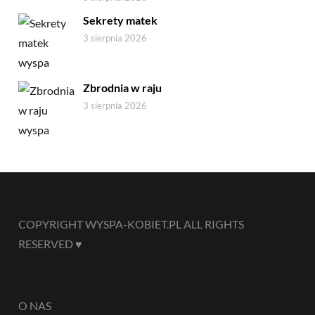
Sekrety matek
3 sierpnia 2026
Zbrodnia w raju
3 sierpnia 2026
COPYRIGHT WYSPA-KOBIET.PL ALL RIGHTS
RESERVED ♥
O NAS