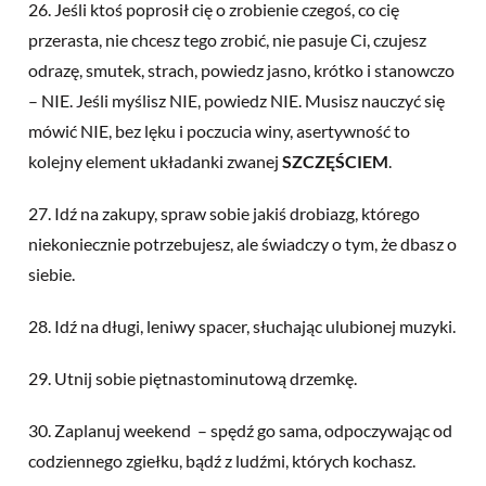
26. Jeśli ktoś poprosił cię o zrobienie czegoś, co cię
przerasta, nie chcesz tego zrobić, nie pasuje Ci, czujesz
odrazę, smutek, strach, powiedz jasno, krótko i stanowczo
– NIE. Jeśli myślisz NIE, powiedz NIE. Musisz nauczyć się
mówić NIE, bez lęku i poczucia winy, asertywność to
kolejny element układanki zwanej
SZCZĘŚCIEM
.
27. Idź na zakupy, spraw sobie jakiś drobiazg, którego
niekoniecznie potrzebujesz, ale świadczy o tym, że dbasz o
siebie.
28. Idź na długi, leniwy spacer, słuchając ulubionej muzyki.
29. Utnij sobie piętnastominutową drzemkę.
30. Zaplanuj weekend – spędź go sama, odpoczywając od
codziennego zgiełku, bądź z ludźmi, których kochasz.