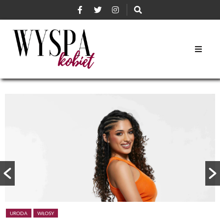
URODA
WŁOSY