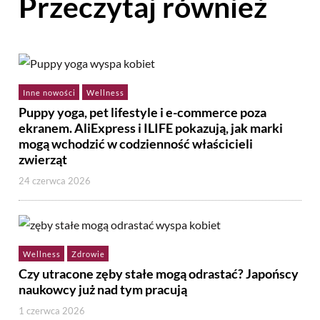
Przeczytaj również
Inne nowości
Wellness
Puppy yoga, pet lifestyle i e-commerce poza
ekranem. AliExpress i ILIFE pokazują, jak marki
mogą wchodzić w codzienność właścicieli
zwierząt
24 czerwca 2026
Wellness
Zdrowie
Czy utracone zęby stałe mogą odrastać? Japońscy
naukowcy już nad tym pracują
1 czerwca 2026