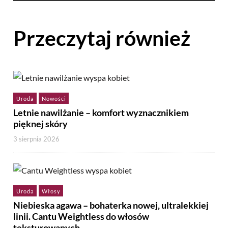
Przeczytaj również
Uroda
Nowości
Letnie nawilżanie – komfort wyznacznikiem
pięknej skóry
3 sierpnia 2026
Uroda
Włosy
Niebieska agawa – bohaterka nowej, ultralekkiej
linii. Cantu Weightless do włosów
teksturowanych