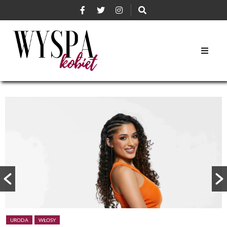
URODA
WŁOSY