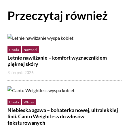
Przeczytaj również
Uroda
Nowości
Letnie nawilżanie – komfort wyznacznikiem
pięknej skóry
3 sierpnia 2026
Uroda
Włosy
Niebieska agawa – bohaterka nowej, ultralekkiej
linii. Cantu Weightless do włosów
teksturowanych