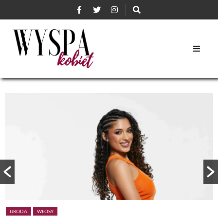
URODA
WŁOSY