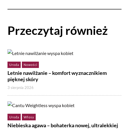
Przeczytaj również
Uroda
Nowości
Letnie nawilżanie – komfort wyznacznikiem
pięknej skóry
3 sierpnia 2026
Uroda
Włosy
Niebieska agawa – bohaterka nowej, ultralekkiej