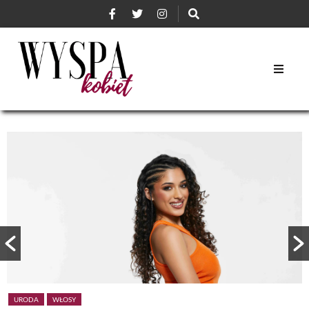
URODA
WŁOSY