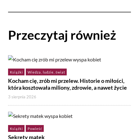
Przeczytaj również
Książki
Wiedza, ludzie, świat
Kocham cię, zrób mi przelew. Historie o miłości,
która kosztowała miliony, zdrowie, a nawet życie
3 sierpnia 2026
Książki
Powieść
Sekrety matek