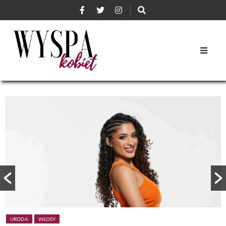
URODA
WŁOSY