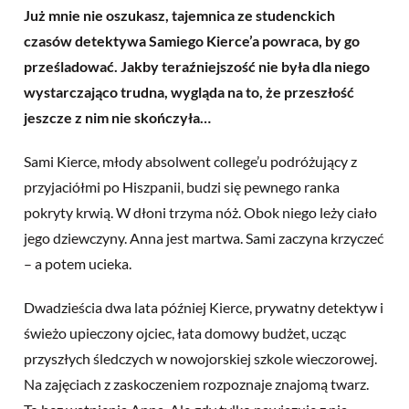
Już mnie nie oszukasz, tajemnica ze studenckich
czasów detektywa Samiego Kierce’a powraca, by go
prześladować. Jakby teraźniejszość nie była dla niego
wystarczająco trudna, wygląda na to, że przeszłość
jeszcze z nim nie skończyła…
Sami Kierce, młody absolwent college’u podróżujący z
przyjaciółmi po Hiszpanii, budzi się pewnego ranka
pokryty krwią. W dłoni trzyma nóż. Obok niego leży ciało
jego dziewczyny. Anna jest martwa. Sami zaczyna krzyczeć
– a potem ucieka.
Dwadzieścia dwa lata później Kierce, prywatny detektyw i
świeżo upieczony ojciec, łata domowy budżet, ucząc
przyszłych śledczych w nowojorskiej szkole wieczorowej.
Na zajęciach z zaskoczeniem rozpoznaje znajomą twarz.