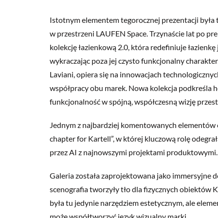
Istotnym elementem tegorocznej prezentacji była
w przestrzeni LAUFEN Space. Trzynaście lat po pre
kolekcję łazienkową 2.0, która redefiniuje łazienk
wykraczając poza jej czysto funkcjonalny charakt
Laviani, opiera się na innowacjach technologiczny
współpracy obu marek. Nowa kolekcja podkreśla ho
funkcjonalność w spójną, współczesną wizję przest
Jednym z najbardziej komentowanych elementów obe
chapter for Kartell”, w której kluczową rolę odeg
przez AI z najnowszymi projektami produktowymi.
Galeria została zaprojektowana jako immersyjne 
scenografia tworzyły tło dla fizycznych obiektów K
była tu jedynie narzędziem estetycznym, ale elemen
może współtworzyć język wizualny marki.