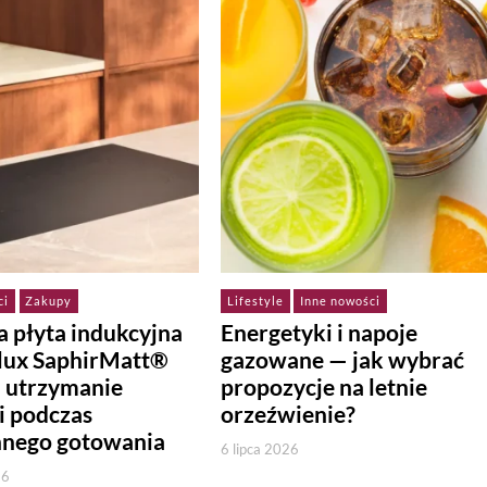
ci
Zakupy
Lifestyle
Inne nowości
 płyta indukcyjna
Energetyki i napoje
olux SaphirMatt®
gazowane — jak wybrać
a utrzymanie
propozycje na letnie
i podczas
orzeźwienie?
nnego gotowania
6 lipca 2026
26