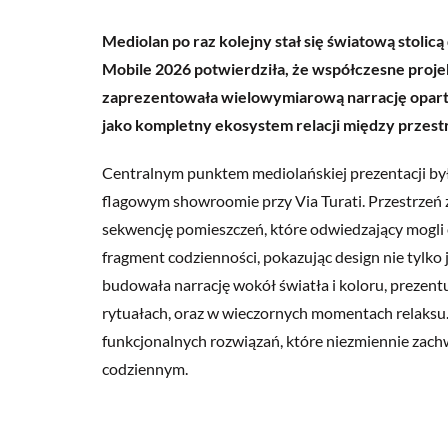
Mediolan po raz kolejny stał się światową stolic
Mobile 2026 potwierdziła, że współczesne proj
zaprezentowała wielowymiarową narrację opart
jako kompletny ekosystem relacji między przestr
Centralnym punktem mediolańskiej prezentacji był 
flagowym showroomie przy Via Turati. Przestrzeń z
sekwencję pomieszczeń, które odwiedzający mogli 
fragment codzienności, pokazując design nie tylko j
budowała narrację wokół światła i koloru, prezentu
rytuałach, oraz w wieczornych momentach relaksu. 
funkcjonalnych rozwiązań, które niezmiennie zach
codziennym.