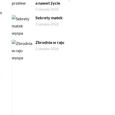
a nawet życie
3 sierpnia 2026
wo
Sekrety matek
3 sierpnia 2026
Zbrodnia w raju
3 sierpnia 2026