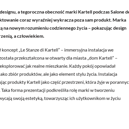
ą designu, a tegoroczna obecność marki Kartell podczas Salone d
ektowanie coraz wyraźniej wykracza poza sam produkt. Marka
ą na nowym rozumieniu codziennego życia – pokazując design
zenią, a człowiekiem.
koncept „Le Stanze di Kartell” – immersyjna instalacja we
ostała przekształcona w otwarty dla miasta „dom Kartell” –
eksplorować jak realne mieszkanie. Każdy pokój opowiadał
ako zbiór produktów, ale jako element stylu życia. Instalacja
jąc produkty Kartell jako część przestrzeni, która żyje w poranny
Taka forma prezentacji podkreśliła rolę marki w tworzeniu
wycają swoją estetyką, towarzysząc ich użytkownikom w życiu