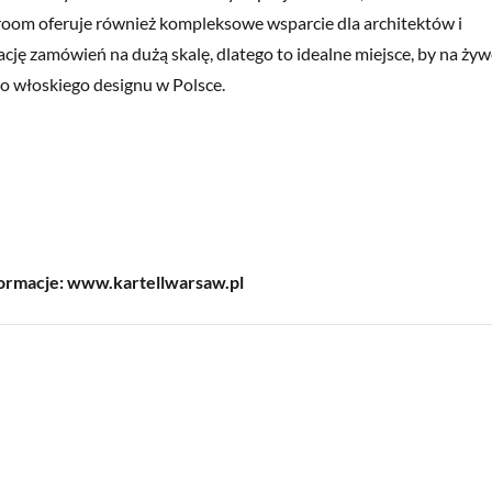
wroom oferuje również kompleksowe wsparcie dla architektów i
ję zamówień na dużą skalę, dlatego to idealne miejsce, by na ży
o włoskiego designu w Polsce.
ormacje: www.kartellwarsaw.pl