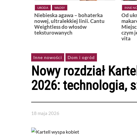
INNE NOWOŚCI
LIFESTYLE
KSIĄŻKI
haterka
Od ukrytej plaży w Positano po
Widzę,
i. Cantu
makaronową uliczkę w Bari.
Miejsca, które najlepiej pokazują,
czym jest naprawdę włoskie dolce
vita
Inne nowości
Dom i ogród
Nowy rozdział Karte
2026: technologia, s
18 maja 2026