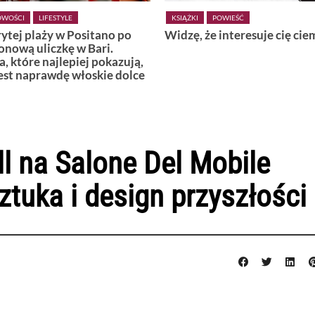
POWIEŚĆ
KSIĄŻKI
POWIEŚĆ
 że interesuje cię ciemność
Wiedźmy z Vardø
ll na Salone Del Mobile
ztuka i design przyszłości