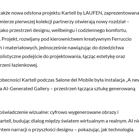
 także nowa odsłona projektu Kartell by LAUFEN, zaprezentowan
mierze pierwszej kolekcji partnerzy otwierają nowy rozdział –
ę jako przestrzeń designu, wellbeingu i codziennego komfortu,
er. Projekt, rozwijany pod kierownictwem kreatywnym Ferruccio
ch i materiałowych, jednocześnie nawiązując do dziedzictwa
listyczne podejście do projektowania, łącząc estetykę oraz
rzeni łazienkowej.
cności Kartell podczas Salone del Mobile była instalacja „A ne
rała AI-Generated Gallery – przestrzeń łącząca sztukę generowaną
doświadczenie wizualne: cyfrowo wygenerowane obrazy i
artell, budując dialog między światem wirtualnym a realnym. AI ni
tem narracji o przyszłości designu – pokazując, jak technologia