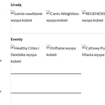
Uroda
a
Eventy
w
e