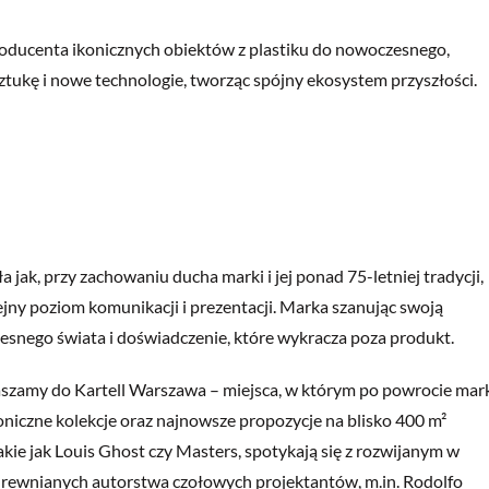
oducenta ikonicznych obiektów z plastiku do nowoczesnego,
sztukę i nowe technologie, tworząc spójny ekosystem przyszłości.
jak, przy zachowaniu ducha marki i jej ponad 75-letniej tradycji,
ejny
poziom komunikacji
i prezentacji. Marka
szanując swoją
czesnego świata i doświadczenie, które wykracza poza produkt.
zamy do Kartell Warszawa – miejsca, w którym po powrocie mar
oniczne kolekcje oraz najnowsze propozycje na blisko 400 m²
takie jak Louis Ghost czy Masters, spotykają się z rozwijanym w
i drewnianych autorstwa czołowych projektantów, m.in. Rodolfo