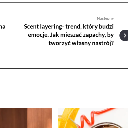
Następny
na
Scent layering- trend, który budzi
y
emocje. Jak mieszać zapachy, by
tworzyć własny nastrój?
ż