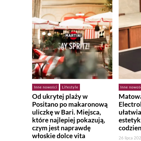
Inne nowości
Lifestyle
Inne nowoś
Od ukrytej plaży w
Matowa
Positano po makaronową
Electr
uliczkę w Bari. Miejsca,
ułatwi
które najlepiej pokazują,
estetyk
czym jest naprawdę
codzie
włoskie dolce vita
26 lipca 20