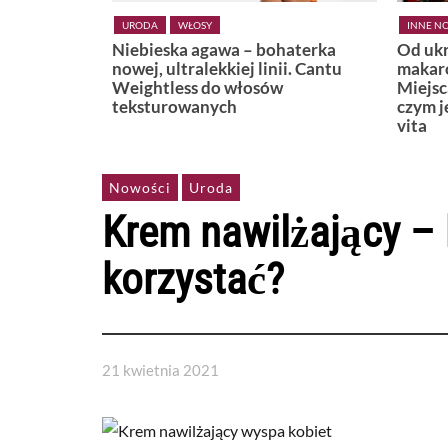
INNE NOWOŚCI
LIFESTYLE
KSIĄŻKI
haterka
Od ukrytej plaży w Positano po
Widzę,
ii. Cantu
makaronową uliczkę w Bari.
Miejsca, które najlepiej pokazują,
czym jest naprawdę włoskie dolce
vita
Nowości
Uroda
Krem nawilżający – 
korzystać?
21 kwietnia 2021