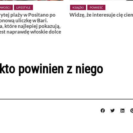
POWIEŚĆ
KSIĄŻKI
POWIEŚĆ
 że interesuje cię ciemność
Wiedźmy z Vardø
kto powinien z niego