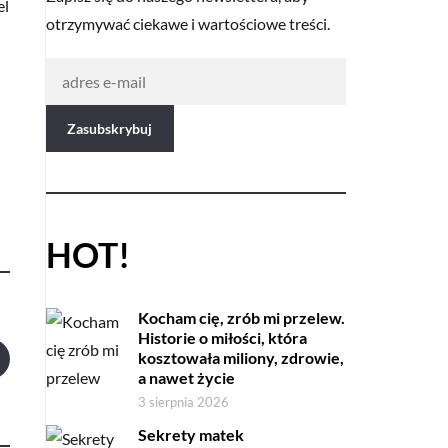
el
otrzymywać ciekawe i wartościowe treści.
HOT!
Kocham cię, zrób mi przelew.
Historie o miłości, która
kosztowała miliony, zdrowie,
a nawet życie
3 sierpnia 2026
Sekrety matek