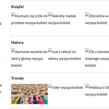
Książki
i
Natura
Trendy
a
e