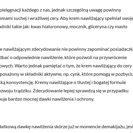
ielęgnacji każdego z nas, jednak szczególną uwagę powinny
mami suchej i wrażliwej cery. Aby krem nawilżający spełniał swoj
adniki takie jak: kwas hialuronowy, mocznik, gliceryna czy masło
ie nawilżającym zdecydowanie nie powinny zapominać posiadaczk
zadbać o odpowiednie nawilżenie, które pozwoli na przywrócenie
wych. Warto jednak pamiętać o tym, że krem nawilżający do cery
yposażony w składniki aktywne, np. cynk, które pomogą w pozbyci
ką konsystencję. Kremy nawilżające o tłustej i bogatej formule
ozwoju trądziku. Zdecydowanie lepiej sprawdzą się w przypadku
buje bardzo mocnej dawki nawilżenia i ochrony.
datkową dawkę nawilżenia skórze już w momencie demakijażu, jes