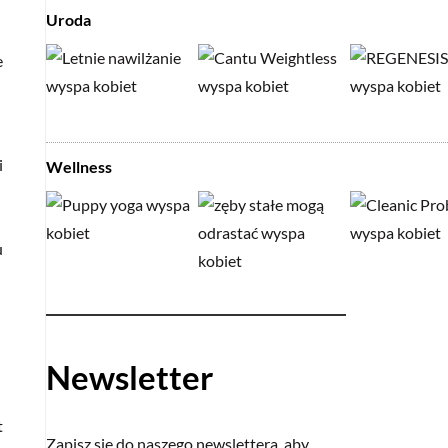
Uroda
e
i
Wellness
u
Newsletter
t
Zapisz się do naszego newslettera, aby