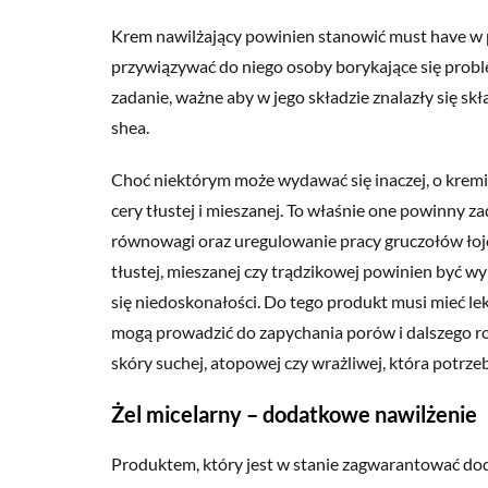
Krem nawilżający powinien stanowić must have w p
przywiązywać do niego osoby borykające się proble
zadanie, ważne aby w jego składzie znalazły się skł
shea.
Choć niektórym może wydawać się inaczej, o krem
cery tłustej i mieszanej. To właśnie one powinny 
równowagi oraz uregulowanie pracy gruczołów łojo
tłustej, mieszanej czy trądzikowej powinien być w
się niedoskonałości. Do tego produkt musi mieć lek
mogą prowadzić do zapychania porów i dalszego r
skóry suchej, atopowej czy wrażliwej, która potrze
Żel micelarny – dodatkowe nawilżenie
Produktem, który jest w stanie zagwarantować do