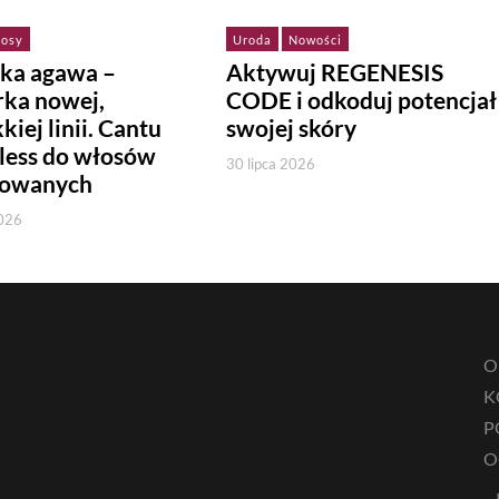
osy
Uroda
Nowości
ska agawa –
Aktywuj REGENESIS
rka nowej,
CODE i odkoduj potencjał
kiej linii. Cantu
swojej skóry
less do włosów
30 lipca 2026
rowanych
2026
O
K
P
O