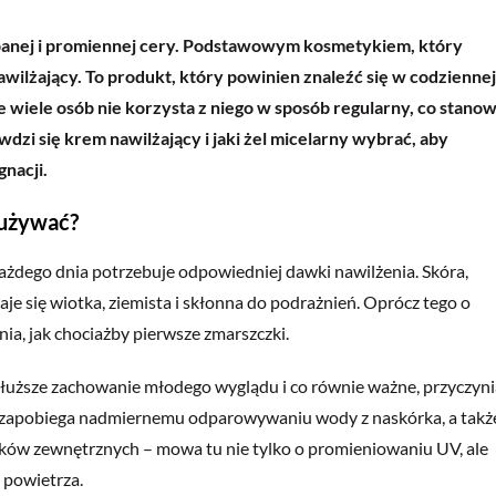
banej i promiennej cery. Podstawowym kosmetykiem, który
nawilżający. To produkt, który powinien znaleźć się w codziennej
że wiele osób nie korzysta z niego w sposób regularny, co stanow
wdzi się krem nawilżający i jaki żel micelarny wybrać, aby
gnacji.
 używać?
 każdego dnia potrzebuje odpowiedniej dawki nawilżenia. Skóra,
taje się wiotka, ziemista i skłonna do podrażnień. Oprócz tego o
enia, jak chociażby pierwsze zmarszczki.
łuższe zachowanie młodego wyglądu i co równie ważne, przyczyni
y zapobiega nadmiernemu odparowywaniu wody z naskórka, a takż
ów zewnętrznych – mowa tu nie tylko o promieniowaniu UV, ale
 powietrza.