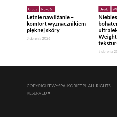
Uroda
Nowości
Uroda
Wł
Letnie nawilżanie –
Niebie
komfort wyznacznikiem
bohate
pięknej skóry
ultralek
Weight
3 sierpnia 2026
tekstu
3 sierpnia 
COPYRIGHT WYSPA-KOBIET.PL ALL RIGHTS
RESERVED ♥