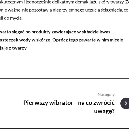
na skutecznym i jednocześnie delikatnym demakijażu skóry twarzy. Ż
ównie ważne, nie pozostawia nieprzyjemnego uczucia ściągnięcia, co
li do mycia.
 warto sięgać po produkty zawierające w składzie kwas
cząsteczek wody w skórze. Oprócz tego zawarte w nim micele
ą je z twarzy.
Następny
Pierwszy wibrator - na co zwrócić
uwagę?