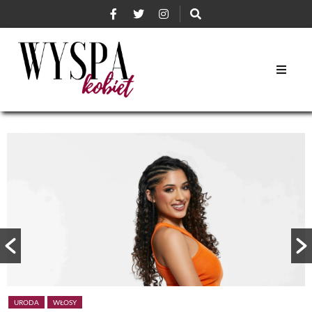
URODA
WŁOSY