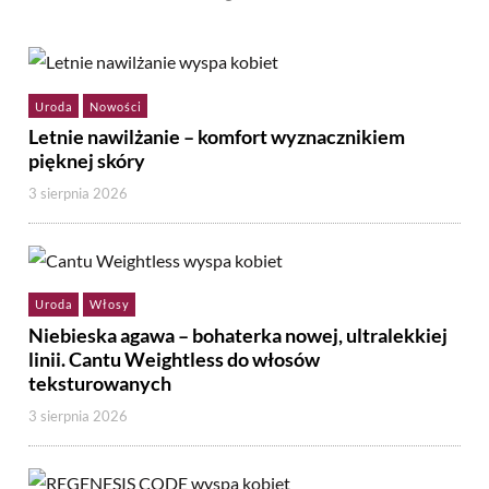
Uroda
Nowości
Letnie nawilżanie – komfort wyznacznikiem
pięknej skóry
3 sierpnia 2026
Uroda
Włosy
Niebieska agawa – bohaterka nowej, ultralekkiej
linii. Cantu Weightless do włosów
teksturowanych
3 sierpnia 2026