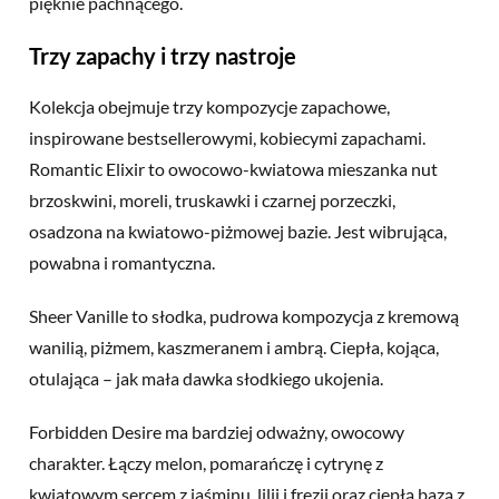
pięknie pachnącego.
Trzy zapachy i trzy nastroje
Kolekcja obejmuje trzy kompozycje zapachowe,
inspirowane bestsellerowymi, kobiecymi zapachami.
Romantic Elixir to owocowo-kwiatowa mieszanka nut
brzoskwini, moreli, truskawki i czarnej porzeczki,
osadzona na kwiatowo-piżmowej bazie. Jest wibrująca,
powabna i romantyczna.
Sheer Vanille to słodka, pudrowa kompozycja z kremową
wanilią, piżmem, kaszmeranem i ambrą. Ciepła, kojąca,
otulająca – jak mała dawka słodkiego ukojenia.
Forbidden Desire ma bardziej odważny, owocowy
charakter. Łączy melon, pomarańczę i cytrynę z
kwiatowym sercem z jaśminu, lilii i frezji oraz ciepłą bazą z