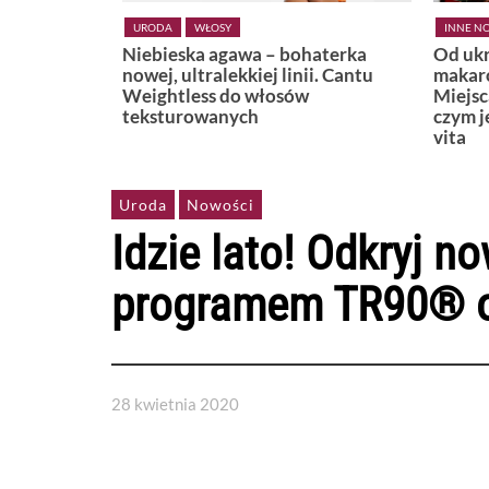
INNE NOWOŚCI
LIFESTYLE
KSIĄŻKI
haterka
Od ukrytej plaży w Positano po
Widzę,
i. Cantu
makaronową uliczkę w Bari.
Miejsca, które najlepiej pokazują,
czym jest naprawdę włoskie dolce
vita
Uroda
Nowości
Idzie lato! Odkryj n
programem TR90® 
28 kwietnia 2020