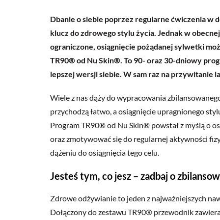
Dbanie o siebie poprzez regularne ćwiczenia w d
klucz do zdrowego stylu życia. Jednak w obecne
ograniczone, osiągnięcie pożądanej sylwetki mo
TR90® od Nu Skin®. To 90- oraz 30-dniowy prog
lepszej wersji siebie. W sam raz na przywitanie l
Wiele z nas dąży do wypracowania zbilansowanego,
przychodzą łatwo, a osiągnięcie upragnionego sty
Program TR90® od Nu Skin® powstał z myślą o oso
oraz zmotywować się do regularnej aktywności fiz
dążeniu do osiągnięcia tego celu.
Jesteś tym, co jesz – zadbaj o zbilanso
Zdrowe odżywianie to jeden z najważniejszych naw
Dołączony do zestawu TR90® przewodnik zawiera 