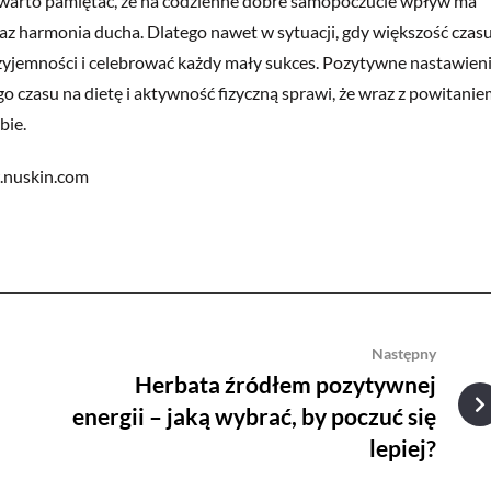
, warto pamiętać, że na codzienne dobre samopoczucie wpływ ma
az harmonia ducha. Dlatego nawet w sytuacji, gdy większość czas
zyjemności i celebrować każdy mały sukces. Pozytywne nastawien
czasu na dietę i aktywność fizyczną sprawi, że wraz z powitanie
bie.
w.nuskin.com
Następny
Herbata źródłem pozytywnej
energii – jaką wybrać, by poczuć się
lepiej?