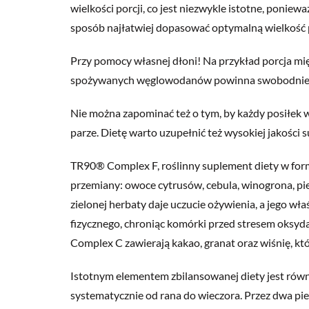
wielkości porcji, co jest niezwykle istotne, ponie
sposób najłatwiej dopasować optymalną wielkość p
Przy pomocy własnej dłoni! Na przykład porcja mięs
spożywanych węglowodanów powinna swobodnie mie
Nie można zapominać też o tym, by każdy posiłek 
parze. Dietę warto uzupełnić też wysokiej jakości
TR90® Complex F, roślinny suplement diety w form
przemiany: owoce cytrusów, cebula, winogrona, pie
zielonej herbaty daje uczucie ożywienia, a jego wł
fizycznego, chroniąc komórki przed stresem oksy
Complex C zawierają kakao, granat oraz wiśnię, 
Istotnym elementem zbilansowanej diety jest równ
systematycznie od rana do wieczora. Przez dwa pi