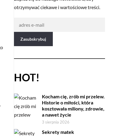
otrzymywać ciekawe i wartościowe treści.
go
HOT!
Kocham cię, zrób mi przelew.
Historie o miłości, która
.
kosztowała miliony, zdrowie,
a nawet życie
3 sierpnia 2026
Sekrety matek