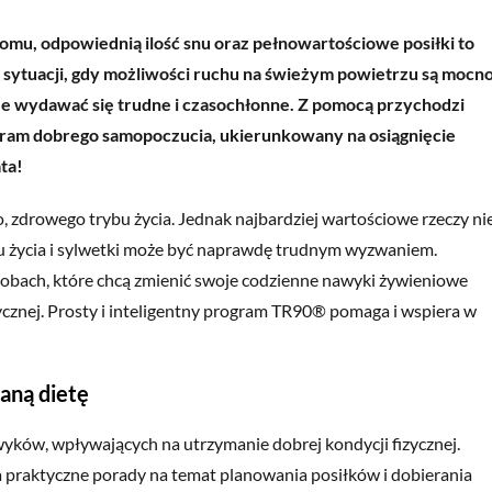
omu, odpowiednią ilość snu oraz pełnowartościowe posiłki to
j sytuacji, gdy możliwości ruchu na świeżym powietrzu są mocn
że wydawać się trudne i czasochłonne. Z pomocą przychodzi
ram dobrego samopoczucia, ukierunkowany na osiągnięcie
ata!
 zdrowego trybu życia. Jednak najbardziej wartościowe rzeczy ni
lu życia i sylwetki może być naprawdę trudnym wyzwaniem.
bach, które chcą zmienić swoje codzienne nawyki żywieniowe
ycznej. Prosty i inteligentny program TR90® pomaga i wspiera w
waną dietę
yków, wpływających na utrzymanie dobrej kondycji fizycznej.
praktyczne porady na temat planowania posiłków i dobierania