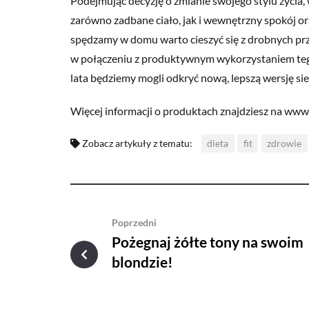
Podejmując decyzję o zmianie swojego stylu życia
zarówno zadbane ciało, jak i wewnętrzny spokój or
spędzamy w domu warto cieszyć się z drobnych pr
w połączeniu z produktywnym wykorzystaniem tego 
lata będziemy mogli odkryć nową, lepszą wersję sie
Więcej informacji o produktach znajdziesz na ww
Zobacz artykuły z tematu:
dieta
fit
zdrowie
Poprzedni
Pożegnaj żółte tony na swoim
blondzie!