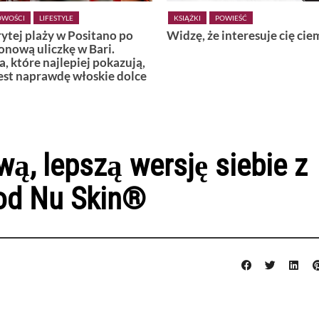
POWIEŚĆ
KSIĄŻKI
POWIEŚĆ
 że interesuje cię ciemność
Wiedźmy z Vardø
ową, lepszą wersję siebie z
od Nu Skin®