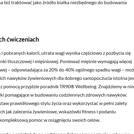
a też traktować jako źródło białka niezbędnego do budowania
ych ćwiczeniach
 i pobranych kalorii, utrata wagi wynika częściowo z pozbycia się
nki tłuszczowej i mięśniowej. Ponieważ mięśnie wymagają więcej
niowej – odpowiadająca za 20% do 40% ogólnego spadku wagi – mo
ich nawyków żywieniowych dla dobrego samopoczucia istotna jes
ż z pomocą przyjdzie poradnik TR90® Wellbeing. Znajdziemy w ni
ówki pomagające w budowaniu codziennych zdrowych nawyków.
taw prawidłowego stylu życia oraz wykorzystać w pełni zalety
h jak zalecenia żywieniowe, wskazówki fitness i podaniu
 kompleksową pomoc w osiągnięciu swoich celów.