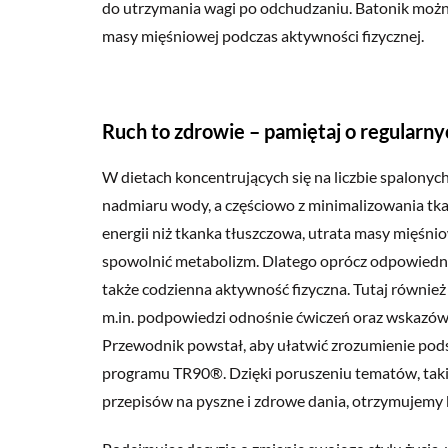
do utrzymania wagi po odchudzaniu. Batonik możn
masy mięśniowej podczas aktywności fizycznej.
Ruch to zdrowie – pamiętaj o regularn
W dietach koncentrujących się na liczbie spalonych
nadmiaru wody, a częściowo z minimalizowania tka
energii niż tkanka tłuszczowa, utrata masy mięś
spowolnić metabolizm. Dlatego oprócz odpowiedn
także codzienna aktywność fizyczna. Tutaj równie
m.in. podpowiedzi odnośnie ćwiczeń oraz wskaz
Przewodnik powstał, aby ułatwić zrozumienie pods
programu TR90®. Dzięki poruszeniu tematów, takic
przepisów na pyszne i zdrowe dania, otrzymujemy