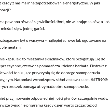
waż każdy z nas ma inne zapotrzebowanie energetyczne. W jaki
orcji?
a powinna równać się wielkości dłoni, nie wliczając palców, a iloś
ścić się w jednej garści.
wzbogacony był o warzywa – najlepiej surowe lub ugotowane na
 suplementami.
ie kapsułek, to mieszanka składników, które przygotują Cię do
prz cayenne, czerwona pomarańcza i zielona herbata. Ekstrakt z
aściwości tonizujące przyczynią się do dobrego samopoczucia
dacyjnym. Natomiast wchodzące w skład zestawu kapsułki TR90®
których proszek pomaga utrzymać dobre samopoczucie.
ież przyjmowanie odpowiedniej ilości płynów, szczególnie wody,
erwsze tygodnie programu każdy dzień warto zacząć też od