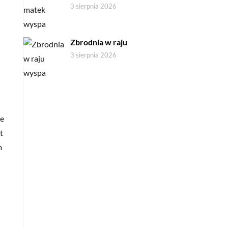
3 sierpnia 2026
Zbrodnia w raju
3 sierpnia 2026
że
t
m