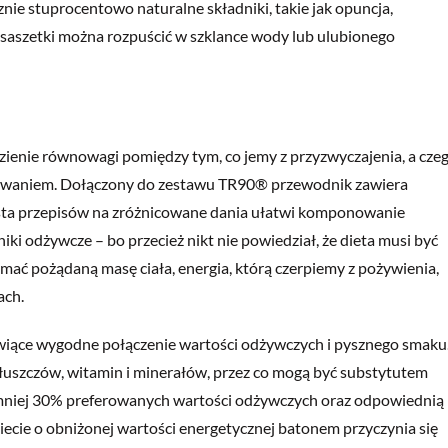
ie stuprocentowo naturalne składniki, takie jak opuncja,
 saszetki można rozpuścić w szklance wody lub ulubionego
zienie równowagi pomiędzy tym, co jemy z przyzwyczajenia, a cze
yzwaniem. Dołączony do zestawu TR90® przewodnik zawiera
lista przepisów na zróżnicowane dania ułatwi komponowanie
ki odżywcze – bo przecież nikt nie powiedział, że dieta musi być
ymać pożądaną masę ciała, energia, którą czerpiemy z pożywienia,
ach.
ące wygodne połączenie wartości odżywczych i pysznego smaku
łuszczów, witamin i minerałów, przez co mogą być substytutem
ajmniej 30% preferowanych wartości odżywczych oraz odpowiednią
diecie o obniżonej wartości energetycznej batonem przyczynia się