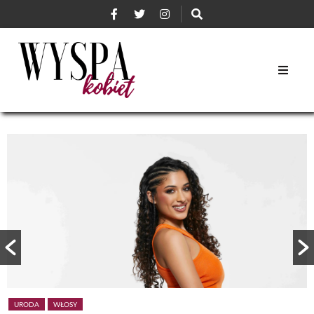
URODA
WŁOSY