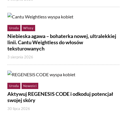
Uroda
Włosy
Niebieska agawa – bohaterka nowej, ultralekkiej
linii. Cantu Weightless do włosów
teksturowanych
3 sierpnia 2026
Uroda
Nowości
Aktywuj REGENESIS CODE i odkoduj potencjał
swojej skóry
30 lipca 2026