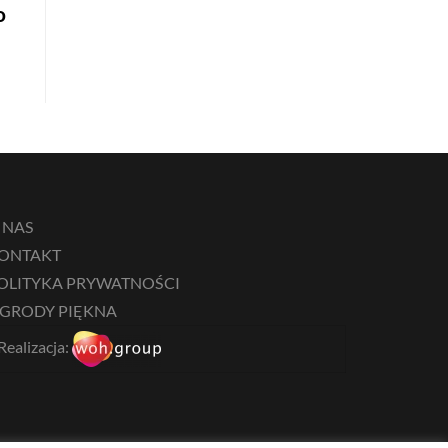
o
 NAS
ONTAKT
OLITYKA PRYWATNOŚCI
GRODY PIĘKNA
Realizacja: