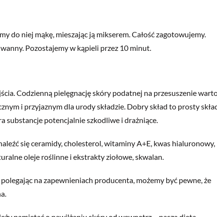
y do niej mąkę, mieszając ją mikserem. Całość zagotowujemy.
anny. Pozostajemy w kąpieli przez 10 minut.
cia. Codzienną pielęgnację skóry podatnej na przesuszenie wart
znym i przyjaznym dla urody składzie. Dobry skład to prosty skła
substancje potencjalnie szkodliwe i drażniące.
leźć się ceramidy, cholesterol, witaminy A+E, kwas hialuronowy,
ralne oleje roślinne i ekstrakty ziołowe, skwalan.
o polegając na zapewnieniach producenta, możemy być pewne, że
a.
eży pamiętać o
nawilżaniu
skóry od wewnątrz – nasza dieta