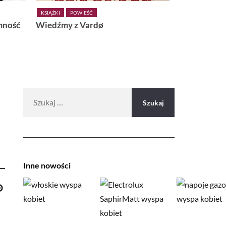
URODA
NOWOŚCI
dø
Aktywuj REGENESIS CODE i
odkoduj potencjał swojej skóry
Szukaj:
Inne nowości