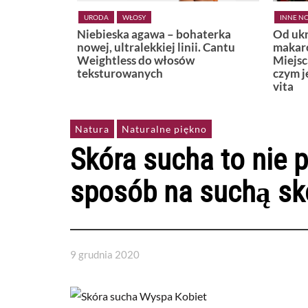
OSY
INNE NOWOŚCI
LIFESTYLE
 agawa – bohaterka
Od ukrytej plaży w Positano po
alekkiej linii. Cantu
makaronową uliczkę w Bari.
s do włosów
Miejsca, które najlepiej pokazuj
anych
czym jest naprawdę włoskie dol
vita
Natura
Naturalne piękno
Skóra sucha to nie 
sposób na suchą sk
9 grudnia 2020