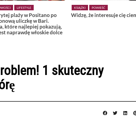
KSIĄŻKI
POWIEŚĆ
KSIĄŻKI
POWIEŚĆ
Widzę, że interesuje cię ciemność
Wiedźmy z Var
ą,
ce
problem! 1 skuteczny
órę