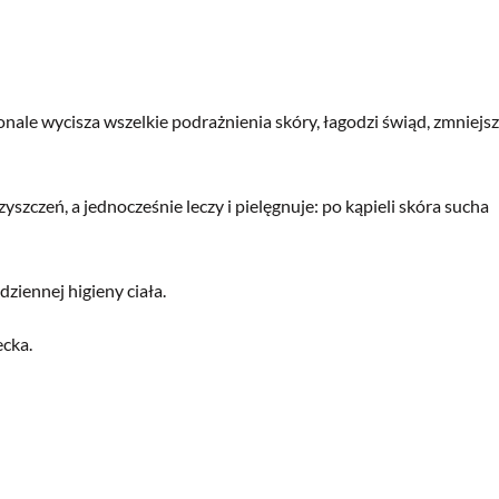
nale wycisza wszelkie podrażnienia skóry, łagodzi świąd, zmniejs
zczeń, a jednocześnie leczy i pielęgnuje: po kąpieli skóra sucha
ziennej higieny ciała.
ecka.