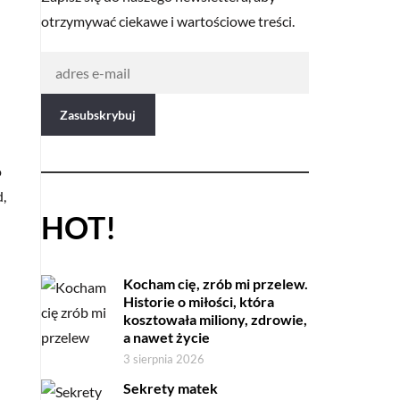
otrzymywać ciekawe i wartościowe treści.
o
d,
HOT!
Kocham cię, zrób mi przelew.
Historie o miłości, która
kosztowała miliony, zdrowie,
a nawet życie
3 sierpnia 2026
Sekrety matek