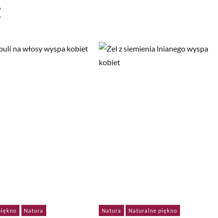
ż
piękno
Natura
Natura
Naturalne piękno