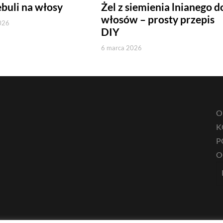
ebuli na włosy
Żel z siemienia lnianego d
włosów – prosty przepis
026
DIY
6 marca 2026
O
K
P
O