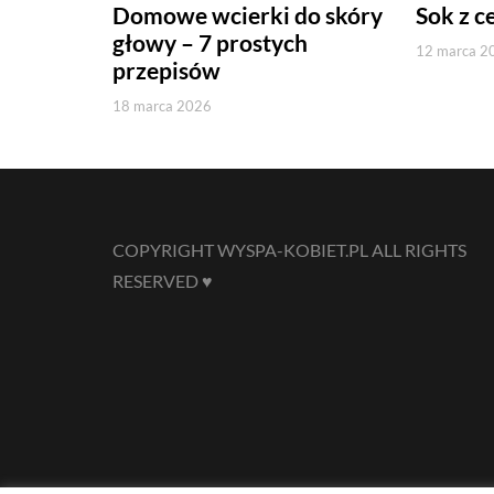
Domowe wcierki do skóry
Sok z c
głowy – 7 prostych
12 marca 2
przepisów
18 marca 2026
COPYRIGHT WYSPA-KOBIET.PL ALL RIGHTS
RESERVED ♥