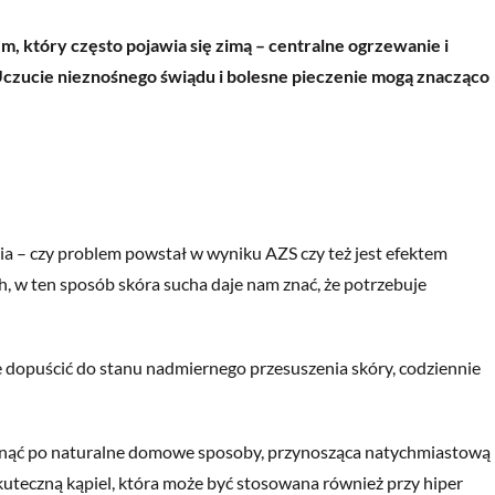
em, który często pojawia się zimą – centralne ogrzewanie i
 Uczucie nieznośnego świądu i bolesne pieczenie mogą znacząco
a – czy problem powstał w wyniku AZS czy też jest efektem
, w ten sposób skóra sucha daje nam znać, że potrzebuje
ie dopuścić do stanu nadmiernego
przesuszenia
skóry, codziennie
ęgnąć po naturalne domowe sposoby, przynosząca natychmiastową
skuteczną kąpiel, która może być stosowana również przy hiper