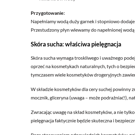
Przygotowanie:
Napełniamy wodą duży garnek i stopniowo dodajem
Przestudzony płyn wlewamy do napełnionej wodą w
Skóra sucha: właściwa pielęgnacja
Skóra sucha wymaga troskliwego i uważnego podejś
oprzeć na kosmetykach naturalnych, tych o bezpiec
tymczasem wiele kosmetyków drogeryjnych zawiera 
W składzie kosmetyków dla cery suchej powinny zna
mocznik, gliceryna (uwaga – może podrażniać!), natu
Zwracając uwagę na skład kosmetyków, a nie tylk
pielęgnacja faktycznie będzie skuteczna i bezpieczn
Poza stosowaniem odpowiednich kosmetyków, nal