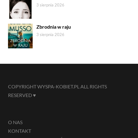
3 sierpnia 2026
Zbrodnia w raju
3 sierpnia 2026
COPYRIGHT WYSPA-KOBIET.PL ALL RIGHTS
RESERVED ♥
O NAS
KONTAKT