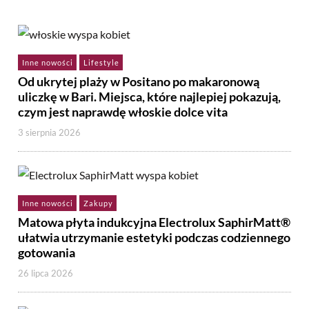
Inne nowości
Lifestyle
Od ukrytej plaży w Positano po makaronową
uliczkę w Bari. Miejsca, które najlepiej pokazują,
czym jest naprawdę włoskie dolce vita
3 sierpnia 2026
Inne nowości
Zakupy
Matowa płyta indukcyjna Electrolux SaphirMatt®
ułatwia utrzymanie estetyki podczas codziennego
gotowania
26 lipca 2026