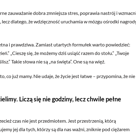
rne zauważanie dobra zmniejsza stres, poprawia nastrój i wzmacn
a, lecz dlatego, że wdzięczność uruchamia w mózgu ośrodki nagrod
retna i prawdziwa. Zamiast utartych formułek warto powiedzieć:
ień.” „Cieszę się, że możemy dziś usiąść razem do stołu.” „Twoje
sz.” Takie słowa nie są „na święta”. One są na więź.
, co już mamy. Nie udaje, że życie jest łatwe – przypomina, że nie
elimy. Liczą się nie godziny, lecz chwile pełne
cież czas nie jest przedmiotem. Jest przestrzenią, którą
jemy jej dla tych, którzy są dla nas ważni, zniknie pod ciężarem