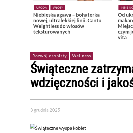
INNE NOWOŚCI
LIFESTYLE
KSIĄŻKI
haterka
Od ukrytej plaży w Positano po
Widzę,
i. Cantu
makaronową uliczkę w Bari.
Miejsca, które najlepiej pokazują,
czym jest naprawdę włoskie dolce
vita
Rozwój osobisty
Wellness
Świąteczne zatrzyma
wdzięczności i jakoś
3 grudnia 2025