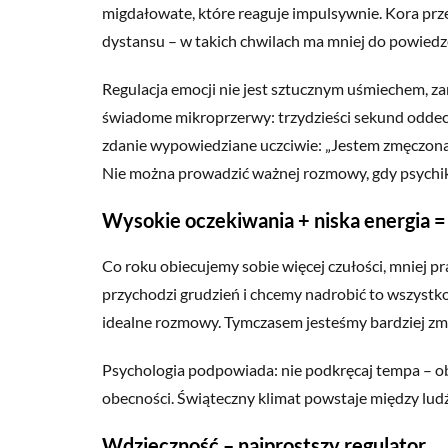
migdałowate, które reaguje impulsywnie. Kora prze
dystansu – w takich chwilach ma mniej do powiedz
Regulacja emocji nie jest sztucznym uśmiechem, za
świadome mikroprzerwy: trzydzieści sekund oddec
zdanie wypowiedziane uczciwie: „Jestem zmęczona. P
Nie można prowadzić ważnej rozmowy, gdy psychik
Wysokie oczekiwania + niska energia
Co roku obiecujemy sobie więcej czułości, mniej p
przychodzi grudzień i chcemy nadrobić to wszystko w
idealne rozmowy. Tymczasem jesteśmy bardziej zmę
Psychologia podpowiada: nie podkręcaj tempa – obn
obecności. Świąteczny klimat powstaje między ludź
Wdzięczność – najprostszy regulator