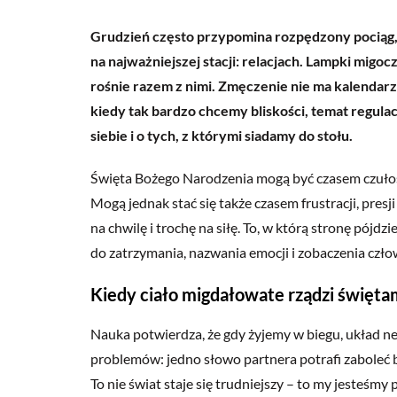
Grudzień często przypomina rozpędzony pociąg, 
na najważniejszej stacji: relacjach. Lampki migoc
rośnie razem z nimi. Zmęczenie nie ma kalendarz
kiedy tak bardzo chcemy bliskości, temat regulacj
siebie i o tych, z którymi siadamy do stołu.
Święta Bożego Narodzenia mogą być czasem czułoś
Mogą jednak stać się także czasem frustracji, presj
na chwilę i trochę na siłę. To, w którą stronę pójdzi
do zatrzymania, nazwania emocji i zobaczenia człow
Kiedy ciało migdałowate rządzi święta
Nauka potwierdza, że gdy żyjemy w biegu, układ n
problemów: jedno słowo partnera potrafi zaboleć bar
To nie świat staje się trudniejszy – to my jesteśmy