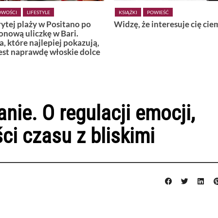
POWIEŚĆ
KSIĄŻKI
POWIEŚĆ
 że interesuje cię ciemność
Wiedźmy z Vardø
nie. O regulacji emocji,
ci czasu z bliskimi