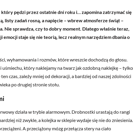
który pędzi przez ostatnie dni roku i… zapomina zatrzymać się
zą, listy zadań rosną, a napięcie – wbrew atmosferze świąt –
a. Nie sprawdza, czy to dobry moment. Dlatego właśnie teraz,
i emocji staje się nie teorią, lecz realnym narzędziem dbania o
ci, wyhamowania i rozmów, które wreszcie dochodzą do głosu.
i i uśmiechu, który naklejamy na twarz jak ozdobną naklejkę – tylko
e ten czas, zależy mniej od dekoracji, a bardziej od naszej zdolności
ieka po drugiej stronie stołu.
mi
erwowy działa w trybie alarmowym. Drobnostki urastają do rangi
dziej niż zwykle, a kolejka w sklepie wydaje się nie do zniesienia.
 przeciążeni. A przeciążony mózg przełącza stery na ciało