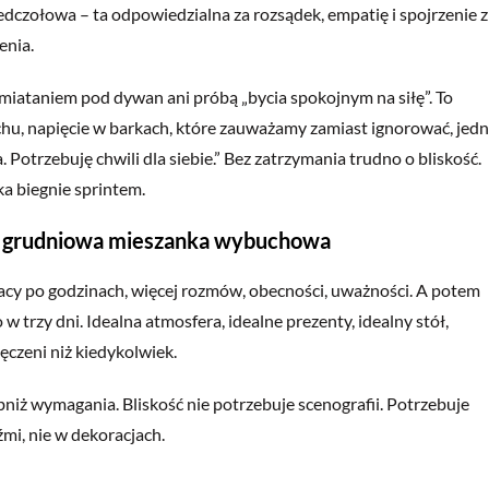
dczołowa – ta odpowiedzialna za rozsądek, empatię i spojrzenie z
enia.
miataniem pod dywan ani próbą „bycia spokojnym na siłę”. To
hu, napięcie w barkach, które zauważamy zamiast ignorować, jed
otrzebuję chwili dla siebie.” Bez zatrzymania trudno o bliskość.
a biegnie sprintem.
 = grudniowa mieszanka wybuchowa
racy po godzinach, więcej rozmów, obecności, uważności. A potem
 trzy dni. Idealna atmosfera, idealne prezenty, idealny stół,
czeni niż kiedykolwiek.
iż wymagania. Bliskość nie potrzebuje scenografii. Potrzebuje
mi, nie w dekoracjach.