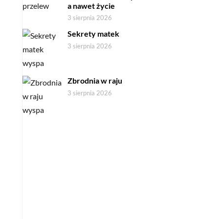
a nawet życie
3 sierpnia 2026
Sekrety matek
3 sierpnia 2026
Zbrodnia w raju
3 sierpnia 2026