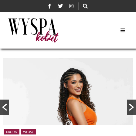
URODA
WŁOSY