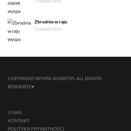
3 sierpnia 2026
Zbrodnia w raju
3 sierpnia 2026
COPYRIGHT WYSPA-KOBIET.PL ALL RIGHTS
RESERVED ♥
O NAS
KONTAKT
POLITYKA PRYWATNOŚCI