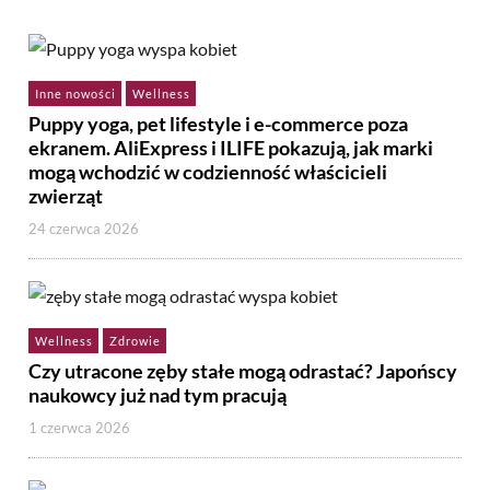
Inne nowości
Wellness
Puppy yoga, pet lifestyle i e-commerce poza
ekranem. AliExpress i ILIFE pokazują, jak marki
mogą wchodzić w codzienność właścicieli
zwierząt
24 czerwca 2026
Wellness
Zdrowie
Czy utracone zęby stałe mogą odrastać? Japońscy
naukowcy już nad tym pracują
1 czerwca 2026