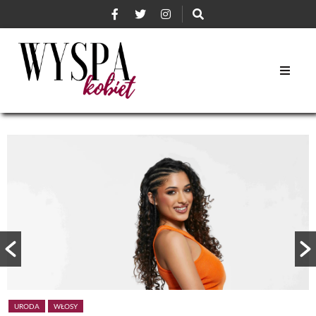
URODA
WŁOSY