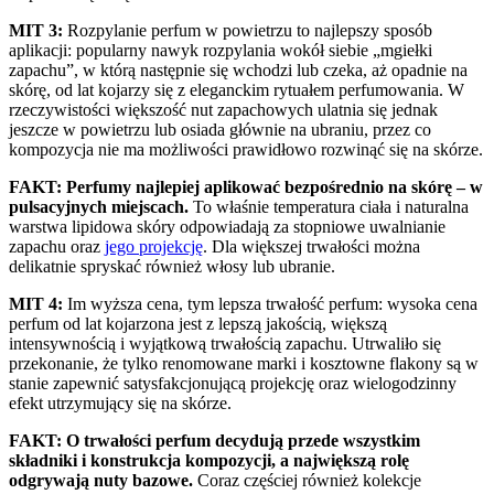
MIT 3:
Rozpylanie perfum w powietrzu to najlepszy sposób
aplikacji: popularny nawyk rozpylania wokół siebie „mgiełki
zapachu”, w którą następnie się wchodzi lub czeka, aż opadnie na
skórę, od lat kojarzy się z eleganckim rytuałem perfumowania. W
rzeczywistości większość nut zapachowych ulatnia się jednak
jeszcze w powietrzu lub osiada głównie na ubraniu, przez co
kompozycja nie ma możliwości prawidłowo rozwinąć się na skórze.
FAKT: Perfumy najlepiej aplikować bezpośrednio na skórę – w
pulsacyjnych miejscach.
To właśnie temperatura ciała i naturalna
warstwa lipidowa skóry odpowiadają za stopniowe uwalnianie
zapachu oraz
jego projekcję
. Dla większej trwałości można
delikatnie spryskać również włosy lub ubranie.
MIT 4:
Im wyższa cena, tym lepsza trwałość perfum: wysoka cena
perfum od lat kojarzona jest z lepszą jakością, większą
intensywnością i wyjątkową trwałością zapachu. Utrwaliło się
przekonanie, że tylko renomowane marki i kosztowne flakony są w
stanie zapewnić satysfakcjonującą projekcję oraz wielogodzinny
efekt utrzymujący się na skórze.
FAKT: O trwałości perfum decydują przede wszystkim
składniki i konstrukcja kompozycji, a największą rolę
odgrywają nuty bazowe.
Coraz częściej również kolekcje