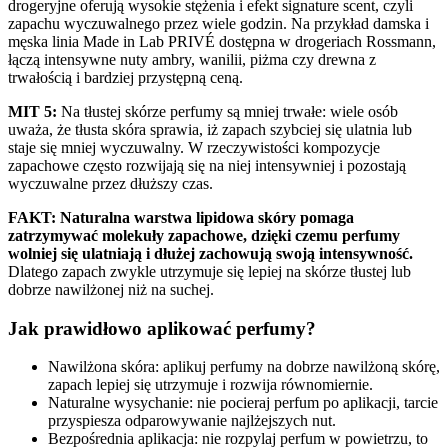
drogeryjne oferują wysokie stężenia i efekt signature scent, czyli
zapachu wyczuwalnego przez wiele godzin. Na przykład damska i
męska linia Made in Lab PRIVÉ dostępna w drogeriach Rossmann,
łączą intensywne nuty ambry, wanilii, piżma czy drewna z
trwałością i bardziej przystępną ceną.
MIT 5:
Na tłustej skórze perfumy są mniej trwałe: wiele osób
uważa, że tłusta skóra sprawia, iż zapach szybciej się ulatnia lub
staje się mniej wyczuwalny. W rzeczywistości kompozycje
zapachowe często rozwijają się na niej intensywniej i pozostają
wyczuwalne przez dłuższy czas.
FAKT: Naturalna warstwa lipidowa skóry pomaga
zatrzymywać molekuły zapachowe, dzięki czemu perfumy
wolniej się ulatniają i dłużej zachowują swoją intensywność.
Dlatego zapach zwykle utrzymuje się lepiej na skórze tłustej lub
dobrze nawilżonej niż na suchej.
Jak prawidłowo aplikować perfumy?
Nawilżona skóra: aplikuj perfumy na dobrze nawilżoną skórę,
zapach lepiej się utrzymuje i rozwija równomiernie.
Naturalne wysychanie: nie pocieraj perfum po aplikacji, tarcie
przyspiesza odparowywanie najlżejszych nut.
Bezpośrednia aplikacja: nie rozpylaj perfum w powietrzu, to