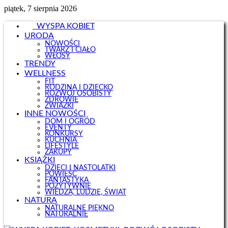
piątek, 7 sierpnia 2026
WYSPA KOBIET
URODA
NOWOŚCI
TWARZ I CIAŁO
WŁOSY
TRENDY
WELLNESS
FIT
RODZINA I DZIECKO
ROZWÓJ OSOBISTY
ZDROWIE
ZWIĄZKI
INNE NOWOŚCI
DOM I OGRÓD
EVENTY
KONKURSY
KUCHNIA
LIFESTYLE
ZAKUPY
KSIĄŻKI
DZIECI I NASTOLATKI
POWIEŚĆ
FANTASTYKA
POZYTYWNIE
WIEDZA, LUDZIE, ŚWIAT
NATURA
NATURALNE PIĘKNO
NATURALNIE