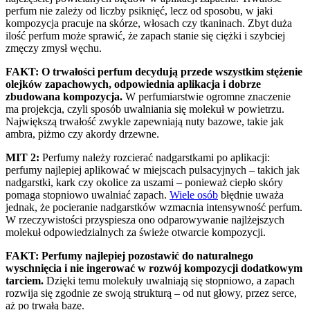
perfum nie zależy od liczby psiknięć, lecz od sposobu, w jaki
kompozycja pracuje na skórze, włosach czy tkaninach. Zbyt duża
ilość perfum może sprawić, że zapach stanie się ciężki i szybciej
zmęczy zmysł węchu.
FAKT: O trwałości perfum decydują przede wszystkim stężenie
olejków zapachowych, odpowiednia aplikacja i dobrze
zbudowana kompozycja.
W perfumiarstwie ogromne znaczenie
ma projekcja, czyli sposób uwalniania się molekuł w powietrzu.
Największą trwałość zwykle zapewniają nuty bazowe, takie jak
ambra, piżmo czy akordy drzewne.
MIT 2:
Perfumy należy rozcierać nadgarstkami po aplikacji:
perfumy najlepiej aplikować w miejscach pulsacyjnych – takich jak
nadgarstki, kark czy okolice za uszami – ponieważ ciepło skóry
pomaga stopniowo uwalniać zapach.
Wiele osób
błędnie uważa
jednak, że pocieranie nadgarstków wzmacnia intensywność perfum.
W rzeczywistości przyspiesza ono odparowywanie najlżejszych
molekuł odpowiedzialnych za świeże otwarcie kompozycji.
FAKT: Perfumy najlepiej pozostawić do naturalnego
wyschnięcia i nie ingerować w rozwój kompozycji dodatkowym
tarciem.
Dzięki temu molekuły uwalniają się stopniowo, a zapach
rozwija się zgodnie ze swoją strukturą – od nut głowy, przez serce,
aż po trwałą bazę.