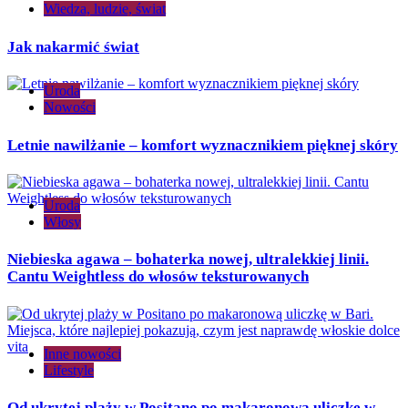
Wiedza, ludzie, świat
Jak nakarmić świat
Uroda
Nowości
Letnie nawilżanie – komfort wyznacznikiem pięknej skóry
Uroda
Włosy
Niebieska agawa – bohaterka nowej, ultralekkiej linii.
Cantu Weightless do włosów teksturowanych
Inne nowości
Lifestyle
Od ukrytej plaży w Positano po makaronową uliczkę w