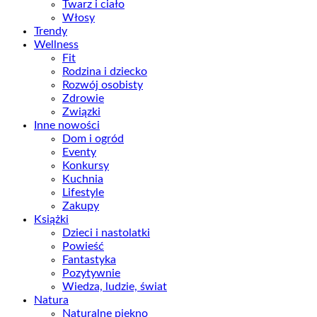
Twarz i ciało
Włosy
Trendy
Wellness
Fit
Rodzina i dziecko
Rozwój osobisty
Zdrowie
Związki
Inne nowości
Dom i ogród
Eventy
Konkursy
Kuchnia
Lifestyle
Zakupy
Książki
Dzieci i nastolatki
Powieść
Fantastyka
Pozytywnie
Wiedza, ludzie, świat
Natura
Naturalne piękno