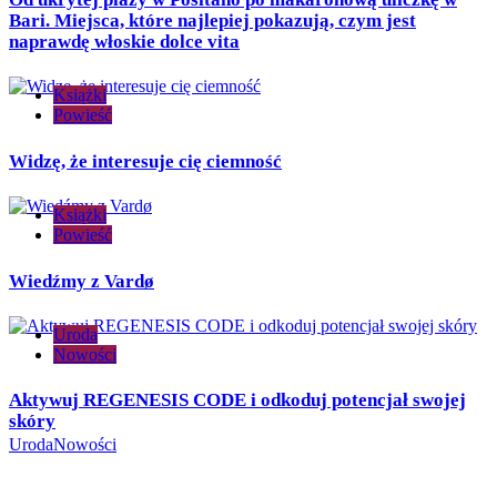
Bari. Miejsca, które najlepiej pokazują, czym jest
naprawdę włoskie dolce vita
Książki
Powieść
Widzę, że interesuje cię ciemność
Książki
Powieść
Wiedźmy z Vardø
Uroda
Nowości
Aktywuj REGENESIS CODE i odkoduj potencjał swojej
skóry
Uroda
Nowości