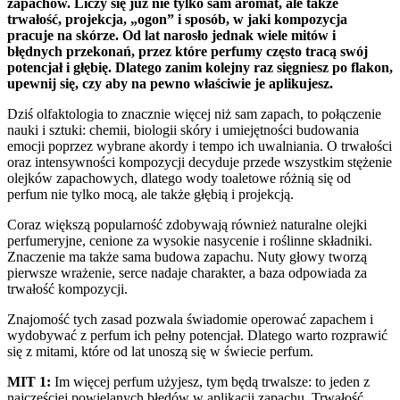
zapachów. Liczy się już nie tylko sam aromat, ale także
trwałość, projekcja, „ogon” i sposób, w jaki kompozycja
pracuje na skórze. Od lat narosło jednak wiele mitów i
błędnych przekonań, przez które perfumy często tracą swój
potencjał i głębię. Dlatego zanim kolejny raz sięgniesz po flakon,
upewnij się, czy aby na pewno właściwie je aplikujesz.
Dziś olfaktologia to znacznie więcej niż sam zapach, to połączenie
nauki i sztuki: chemii, biologii skóry i umiejętności budowania
emocji poprzez wybrane akordy i tempo ich uwalniania. O trwałości
oraz intensywności kompozycji decyduje przede wszystkim stężenie
olejków zapachowych, dlatego wody toaletowe różnią się od
perfum nie tylko mocą, ale także głębią i projekcją.
Coraz większą popularność zdobywają również naturalne olejki
perfumeryjne, cenione za wysokie nasycenie i roślinne składniki.
Znaczenie ma także sama budowa zapachu. Nuty głowy tworzą
pierwsze wrażenie, serce nadaje charakter, a baza odpowiada za
trwałość kompozycji.
Znajomość tych zasad pozwala świadomie operować zapachem i
wydobywać z perfum ich pełny potencjał. Dlatego warto rozprawić
się z mitami, które od lat unoszą się w świecie perfum.
MIT 1:
Im więcej perfum użyjesz, tym będą trwalsze: to jeden z
najczęściej powielanych błędów w aplikacji zapachu. Trwałość