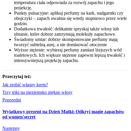
temperatura ciała odpowiada za rozwój zapachu i jego
projekcję.
Punkty pulsacyjne: aplikuj perfumy na kark, nadgarstki czy
obojczyki – zapach uwalnia się wtedy stopniowo przez wiele
godzin.
Dodatkowa trwałość: delikatnie spryskaj także włosy lub
ubranie, które dobrze zatrzymują molekuły zapachowe.
Świadomy umiar: dobrze skomponowane perfumy mają
tworzyć subtelną aurę, a nie dominować otoczenie
Wyższe stężenie: wybieraj perfumy zamiast lżejszych wód
toaletowych. Ich większe stężenie zapewni lepszą trwałość i
intensywniejszą projekcję zapachu.
Przeczytaj też:
Jak zrobić własny krem?
Trzy triki na nieziemsko piękne włosy
Poprzedni
Wyjątkowy prezent na Dzień Matki: Odkryj magię zapachów
od women'secret
Następny