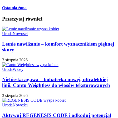
Ostatnia żona
Przeczytaj również
Uroda
Nowości
Letnie nawilżanie – komfort wyznacznikiem pięknej
skóry
3 sierpnia 2026
Uroda
Włosy
Niebieska agawa – bohaterka nowej, ultralekkiej
linii. Cantu Weightless do włosów teksturowanych
3 sierpnia 2026
Uroda
Nowości
Aktywuj REGENESIS CODE i odkoduj potencjał