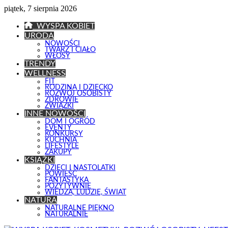
piątek, 7 sierpnia 2026
WYSPA KOBIET
URODA
NOWOŚCI
TWARZ I CIAŁO
WŁOSY
TRENDY
WELLNESS
FIT
RODZINA I DZIECKO
ROZWÓJ OSOBISTY
ZDROWIE
ZWIĄZKI
INNE NOWOŚCI
DOM I OGRÓD
EVENTY
KONKURSY
KUCHNIA
LIFESTYLE
ZAKUPY
KSIĄŻKI
DZIECI I NASTOLATKI
POWIEŚĆ
FANTASTYKA
POZYTYWNIE
WIEDZA, LUDZIE, ŚWIAT
NATURA
NATURALNE PIĘKNO
NATURALNIE