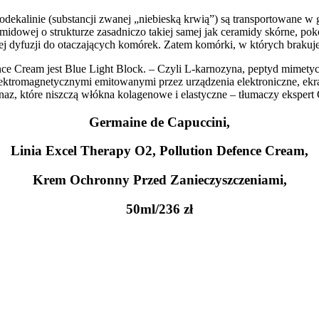
ekalinie (substancji zwanej „niebieską krwią”) są transportowane w gł
midowej o strukturze zasadniczo takiej samej jak ceramidy skórne, po
j dyfuzji do otaczających komórek. Zatem komórki, w których brakuje 
e Cream jest Blue Light Block. – Czyli L-karnozyna, peptyd mimetycz
elektromagnetycznymi emitowanymi przez urządzenia elektroniczne, e
az, które niszczą włókna kolagenowe i elastyczne – tłumaczy ekspert
Germaine de Capuccini,
Linia Excel Therapy O2, Pollution Defence Cream,
Krem Ochronny Przed Zanieczyszczeniami,
50ml/236 zł