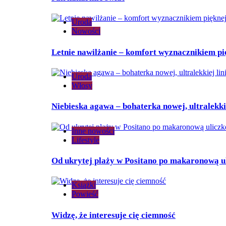
Uroda
Nowości
Letnie nawilżanie – komfort wyznacznikiem pi
Uroda
Włosy
Niebieska agawa – bohaterka nowej, ultralekki
Inne nowości
Lifestyle
Od ukrytej plaży w Positano po makaronową uli
Książki
Powieść
Widzę, że interesuje cię ciemność