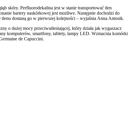
ąb skóry. Perfluorodekalina jest w stanie transportować tlen
konanie bariery naskórkowej jest możliwe. Następnie dochodzi do
tlenu dostaną go w pierwszej kolejności – wyjaśnia Anna Antosik.
ny o dużej mocy przeciwutleniającej, który działa jak wygaszacz
krany komputerów, smartfony, tablety, lampy LED. Wzmacnia komórki
 Germaine de Capuccini.