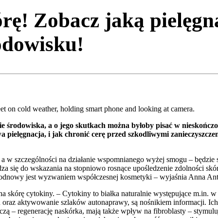
rę! Zobacz jaką pielęgn
odowisku!
et on cold weather, holding smart phone and looking at camera.
e środowiska, a o jego skutkach można byłoby pisać w nieskończ
 pielęgnacja, i jak chronić cerę przed szkodliwymi zanieczysz
a w szczególności na działanie wspomnianego wyżej smogu – będzie si
dza się do wskazania na stopniowo rosnące upośledzenie zdolności skó
odnowy jest wyzwaniem współczesnej kosmetyki – wyjaśnia Anna Ant
skórę cytokiny. – Cytokiny to białka naturalnie występujące m.in. w t
 oraz aktywowanie szlaków autonaprawy, są nośnikiem informacji. Ic
czą – regenerację naskórka, mają także wpływ na fibroblasty – stymul