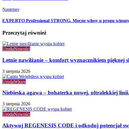
Następny
EXPERTO Professional STRONG. Mocne włosy u progu wiosn
Przeczytaj również
Uroda
Nowości
Letnie nawilżanie – komfort wyznacznikiem pięknej 
3 sierpnia 2026
Uroda
Włosy
Niebieska agawa – bohaterka nowej, ultralekkiej lin
3 sierpnia 2026
Uroda
Nowości
Aktywuj REGENESIS CODE i odkoduj potencjał swo