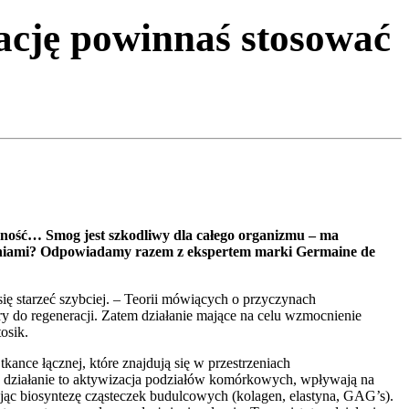
ację powinnaś stosować
oność… Smog jest szkodliwy dla całego organizmu – ma
czeniami? Odpowiadamy razem z ekspertem marki Germaine de
ę starzeć szybciej. – Teorii mówiących o przyczynach
ry do regeneracji. Zatem działanie mające na celu wzmocnienie
osik.
kance łącznej, które znajdują się w przestrzeniach
h działanie to aktywizacja podziałów komórkowych, wpływają na
ując biosyntezę cząsteczek budulcowych (kolagen, elastyna, GAG’s).