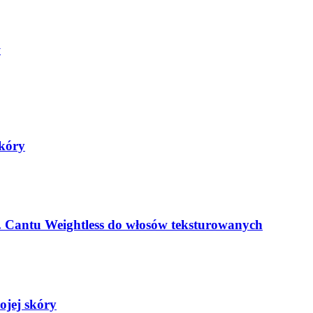
y
skóry
ii. Cantu Weightless do włosów teksturowanych
jej skóry