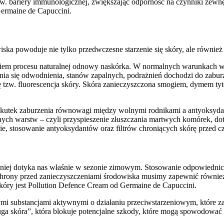
bariery immunologicznej, zwiększając odporność na czynniki zewnętrzn
 Germaine de Capuccini.
ka powoduje nie tylko przedwczesne starzenie się skóry, ale również t
eniem procesu naturalnej odnowy naskórka. W normalnych warunkach 
enia się odwodnienia, stanów zapalnych, podrażnień dochodzi do zabu
się tzw. fluorescencja skóry. Skóra zanieczyszczona smogiem, dymem ty
na skutek zaburzenia równowagi między wolnymi rodnikami a antyoksy
ch warstw – czyli przyspieszenie złuszczania martwych komórek, dotl
, stosowanie antyoksydantów oraz filtrów chroniących skórę przed c
ocniej dotyka nas właśnie w sezonie zimowym. Stosowanie odpowiedni
ochrony przed zanieczyszczeniami środowiska musimy zapewnić również
óry jest Pollution Defence Cream od Germaine de Capuccini.
lnymi substancjami aktywnymi o działaniu przeciwstarzeniowym, które
a skóra”, która blokuje potencjalne szkody, które mogą spowodować 