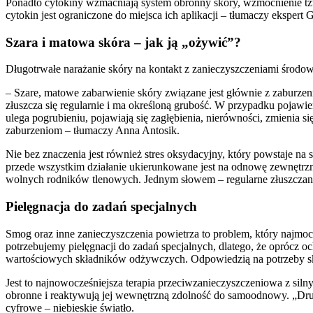
Ponadto cytokiny wzmacniają system obronny skóry, wzmocnienie tzw. 
cytokin jest ograniczone do miejsca ich aplikacji – tłumaczy ekspert
Szara i matowa skóra – jak ją „ożywić”?
Długotrwałe narażanie skóry na kontakt z zanieczyszczeniami środowis
– Szare, matowe zabarwienie skóry związane jest głównie z zaburz
złuszcza się regularnie i ma określoną grubość. W przypadku pojawi
ulega pogrubieniu, pojawiają się zagłębienia, nierówności, zmienia 
zaburzeniom – tłumaczy Anna Antosik.
Nie bez znaczenia jest również stres oksydacyjny, który powstaje 
przede wszystkim działanie ukierunkowane jest na odnowę zewnętrzny
wolnych rodników tlenowych. Jednym słowem – regularne złuszczanie
Pielęgnacja do zadań specjalnych
Smog oraz inne zanieczyszczenia powietrza to problem, który najm
potrzebujemy pielęgnacji do zadań specjalnych, dlatego, że oprócz 
wartościowych składników odżywczych. Odpowiedzią na potrzeby sk
Jest to najnowocześniejsza terapia przeciwzanieczyszczeniowa z si
obronne i reaktywują jej wewnętrzną zdolność do samoodnowy. „Drug
cyfrowe – niebieskie światło.