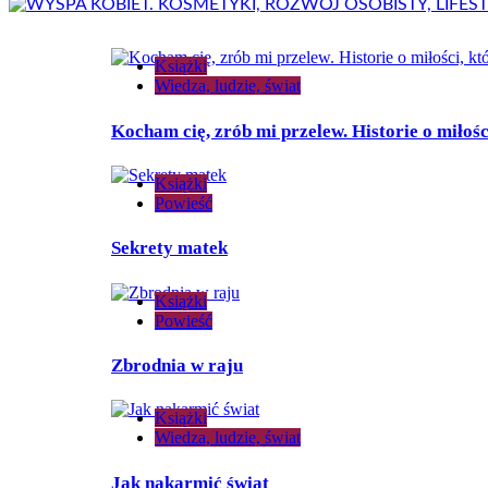
Książki
Wiedza, ludzie, świat
Kocham cię, zrób mi przelew. Historie o miłośc
Książki
Powieść
Sekrety matek
Książki
Powieść
Zbrodnia w raju
Książki
Wiedza, ludzie, świat
Jak nakarmić świat