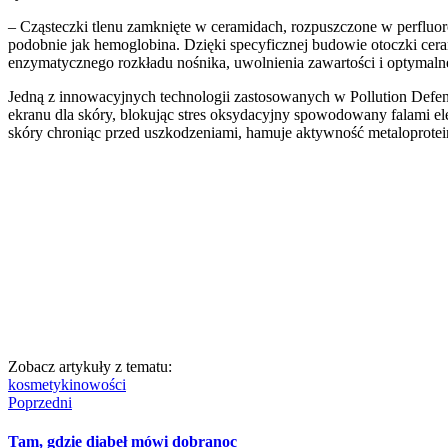
– Cząsteczki tlenu zamknięte w ceramidach, rozpuszczone w perfluorod
podobnie jak hemoglobina. Dzięki specyficznej budowie otoczki cera
enzymatycznego rozkładu nośnika, uwolnienia zawartości i optymalne
Jedną z innowacyjnych technologii zastosowanych w Pollution Defenc
ekranu dla skóry, blokując stres oksydacyjny spowodowany falami 
skóry chroniąc przed uszkodzeniami, hamuje aktywność metaloprotein
Zobacz artykuły z tematu:
kosmetyki
nowości
Poprzedni
Tam, gdzie diabeł mówi dobranoc