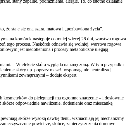
e, stany zapalne, podrażnienia, alergie. To, co istotne działanie
o, że staje się ona szara, matowa i „pozbawiona życia”.
wymiana komórek następuje co mniej więcej 28 dni, warstwa rogowa
rzeń tego procesu. Naskórek odnawia się wolniej, warstwa rogowa
toniowym jest niedotleniona i procesy metaboliczne ulegają
dantami. – W efekcie skóra wygląda na zmęczoną. W tym przypadku
enienie skóry np. poprzez masaż, wspomaganie neutralizacji
zynnikami zewnętrznymi – dodaje ekspert.
ch kosmetyków do pielęgnacji ma ogromne znaczenie – i dosłownie
 skórze odpowiednie nawilżenie, dotlenienie oraz mieszankę
 zapewniają skórze wysoką dawkę tlenu, wzmacniają jej mechanizmy
zanieczyszczone powietrze, słońce, zanieczyszczenia domowe i