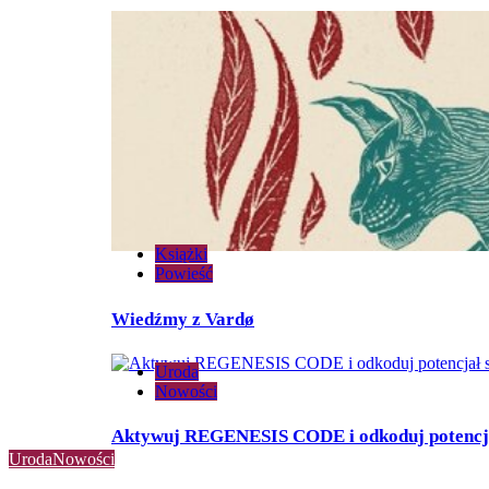
Książki
Powieść
Wiedźmy z Vardø
Uroda
Nowości
Aktywuj REGENESIS CODE i odkoduj potencja
Uroda
Nowości