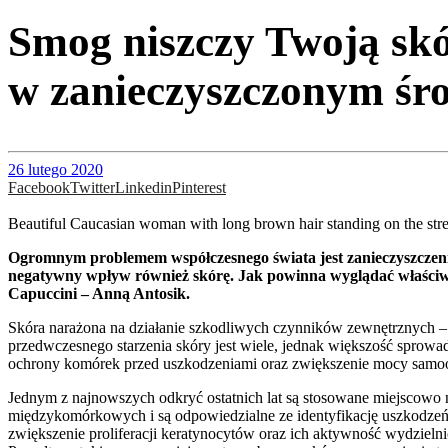
Smog niszczy Twoją skó
w zanieczyszczonym śr
26 lutego 2020
Facebook
Twitter
Linkedin
Pinterest
Beautiful Caucasian woman with long brown hair standing on the stre
Ogromnym problemem współczesnego świata jest zanieczyszczeni
negatywny wpływ również skórę. Jak powinna wyglądać właściwa
Capuccini – Anną Antosik.
Skóra narażona na działanie szkodliwych czynników zewnętrznych – 
przedwczesnego starzenia skóry jest wiele, jednak większość sprowa
ochrony komórek przed uszkodzeniami oraz zwiększenie mocy samo
Jednym z najnowszych odkryć ostatnich lat są stosowane miejscowo na 
międzykomórkowych i są odpowiedzialne ze identyfikację uszkodzeń
zwiększenie proliferacji keratynocytów oraz ich aktywność wydzielni