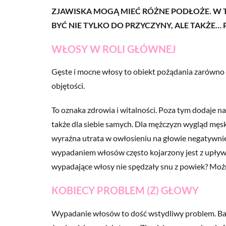
ZJAWISKA MOGĄ MIEĆ RÓŻNE PODŁOŻE. W 
BYĆ NIE TYLKO DO PRZYCZYNY, ALE TAKŻE… P
WŁOSY W ROLI GŁÓWNEJ
Gęste i mocne włosy to obiekt pożądania zarówno ko
objętości.
To oznaka zdrowia i witalności. Poza tym dodaje n
także dla siebie samych. Dla mężczyzn wygląd męsk
wyraźna utrata w owłosieniu na głowie negatywni
wypadaniem włosów często kojarzony jest z upływe
wypadające włosy nie spędzały snu z powiek? Moż
KOBIECY PROBLEM (Z) GŁOWY
Wypadanie włosów to dość wstydliwy problem. Bar