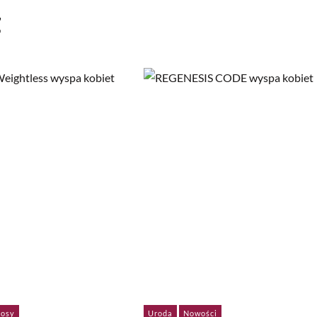
ż
osy
Uroda
Nowości