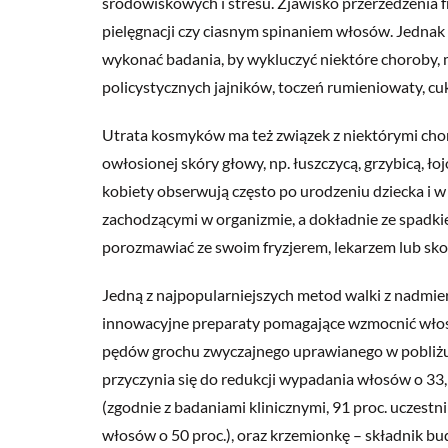
środowiskowych i stresu. Zjawisko przerzedzenia f
pielęgnacji czy ciasnym spinaniem włosów. Jednak
wykonać badania, by wykluczyć niektóre choroby, m
policystycznych jajników, toczeń rumieniowaty, cu
Utrata kosmyków ma też związek z niektórymi cho
owłosionej skóry głowy, np. łuszczycą, grzybicą,
kobiety obserwują często po urodzeniu dziecka i 
zachodzącymi w organizmie, a dokładnie ze spadk
porozmawiać ze swoim fryzjerem, lekarzem lub sko
Jedną z najpopularniejszych metod walki z nadmi
innowacyjne preparaty pomagające wzmocnić włosy
pędów grochu zwyczajnego uprawianego w pobliżu 
przyczynia się do redukcji wypadania włosów o 33,9
(zgodnie z badaniami klinicznymi, 91 proc. ucze
włosów o 50 proc.), oraz krzemionkę – składnik bu