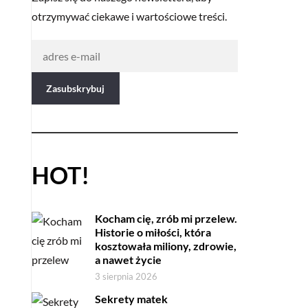
otrzymywać ciekawe i wartościowe treści.
HOT!
Kocham cię, zrób mi przelew.
Historie o miłości, która
kosztowała miliony, zdrowie,
a nawet życie
3 sierpnia 2026
Sekrety matek