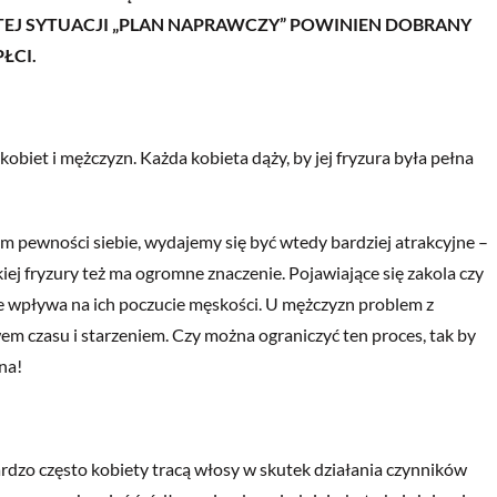
TEJ SYTUACJI „PLAN NAPRAWCZY” POWINIEN DOBRANY
ŁCI.
biet i mężczyzn. Każda kobieta dąży, by jej fryzura była pełna
am pewności siebie, wydajemy się być wtedy bardziej atrakcyjne –
iej fryzury też ma ogromne znaczenie. Pojawiające się zakola czy
e wpływa na ich poczucie męskości. U mężczyzn problem z
m czasu i starzeniem. Czy można ograniczyć ten proces, tak by
na!
dzo często kobiety tracą włosy w skutek działania czynników