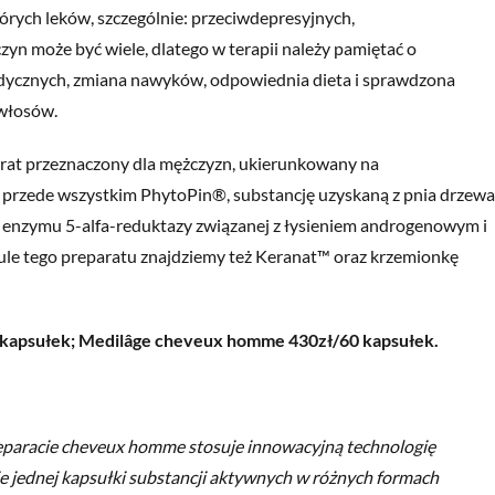
órych leków, szczególnie: przeciwdepresyjnych,
zyn może być wiele, dlatego w terapii należy pamiętać o
dycznych, zmiana nawyków, odpowiednia dieta i sprawdzona
włosów.
rat przeznaczony dla mężczyzn, ukierunkowany na
przede wszystkim PhytoPin®, substancję uzyskaną z pnia drzewa
 enzymu 5-alfa-reduktazy związanej z łysieniem androgenowym i
ule tego preparatu znajdziemy też Keranat™ oraz krzemionkę
kapsułek; Medilâge cheveux homme 430zł/60 kapsułek.
reparacie cheveux homme stosuje innowacyjną technologię
jednej kapsułki substancji aktywnych w różnych formach