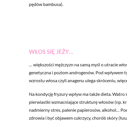
pędów bambusa).
WŁOS SIĘ JEŻY…
… większości mężczyzn na samą myśl o utracie wło
genetyczna i poziom androgenów. Pod wpływem tyc
wzrostu włosa czyli anagenu ulega skróceniu, więce
Na kondycję fryzury wpływ ma także dieta. Watro s
pierwiastki wzmacniające strukturę włosów (np. k
nadmierny stres, palenie papierosów, alkohol… Po
zdrowia i być objawem cukrzycy, chorób skóry (łusz