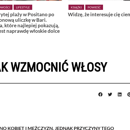
POWIEŚĆ
KSIĄŻKI
POWIEŚĆ
 że interesuje cię ciemność
Wiedźmy z Vardø
JAK WZMOCNIĆ WŁOSY
 KOBIET I MĘŻCZYZN. JEDNAK PRZYCZYNY TEGO