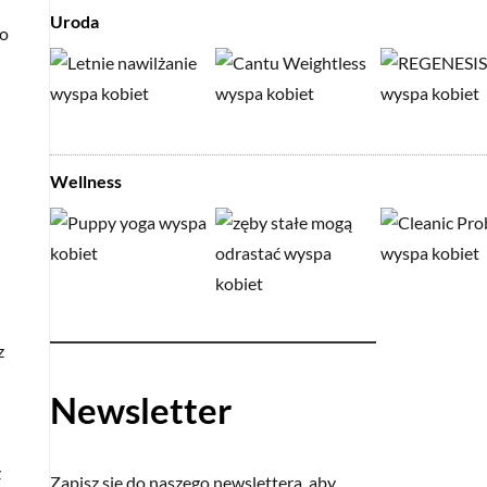
Uroda
to
Wellness
z
Newsletter
z
Zapisz się do naszego newslettera, aby