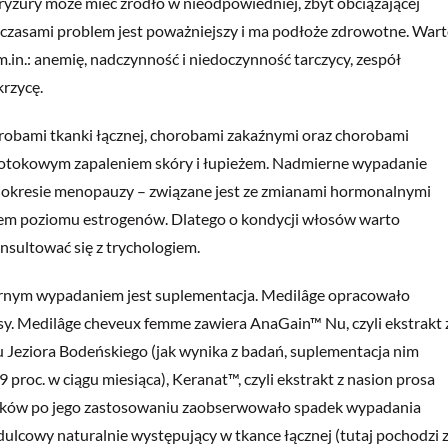
ryzury może mieć źródło w nieodpowiedniej, zbyt obciążającej
 czasami problem jest poważniejszy i ma podłoże zdrowotne. War
.in.: anemię, nadczynność i niedoczynność tarczycy, zespół
krzycę.
robami tkanki łącznej, chorobami zakaźnymi oraz chorobami
 łojotokowym zapaleniem skóry i łupieżem. Nadmierne wypadanie
w okresie menopauzy – związane jest ze zmianami hormonalnymi
iem poziomu estrogenów. Dlatego o kondycji włosów warto
nsultować się z trychologiem.
ernym wypadaniem jest suplementacja. Medilâge opracowało
. Medilâge cheveux femme zawiera AnaGain™ Nu, czyli ekstrakt 
Jeziora Bodeńskiego (jak wynika z badań, suplementacja nim
 proc. w ciągu miesiąca), Keranat™, czyli ekstrakt z nasion prosa
stników po jego zastosowaniu zaobserwowało spadek wypadania
dulcowy naturalnie występujący w tkance łącznej (tutaj pochodzi 