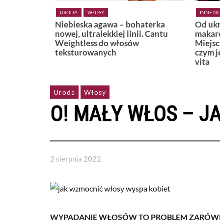
INNE NOWOŚCI
LIFESTYLE
KSIĄŻKI
haterka
Od ukrytej plaży w Positano po
Widzę,
i. Cantu
makaronową uliczkę w Bari.
Miejsca, które najlepiej pokazują,
czym jest naprawdę włoskie dolce
vita
Uroda
Włosy
O! MAŁY WŁOS – 
2 sierpnia 2022
WYPADANIE WŁOSÓW TO PROBLEM ZARÓWNO