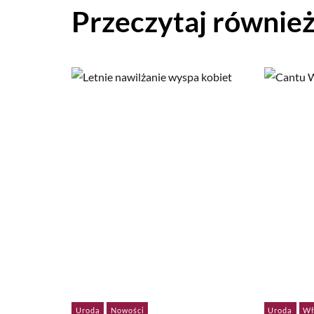
Przeczytaj równie
Uroda
Nowości
Uroda
Wł