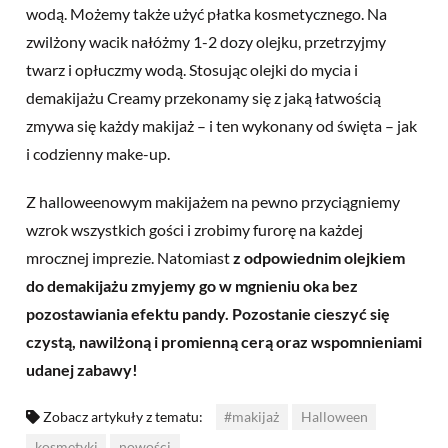
wodą. Możemy także użyć płatka kosmetycznego. Na
zwilżony wacik nałóżmy 1-2 dozy olejku, przetrzyjmy
twarz i opłuczmy wodą. Stosując olejki do mycia i
demakijażu Creamy przekonamy się z jaką łatwością
zmywa się każdy makijaż – i ten wykonany od święta – jak
i codzienny make-up.
Z halloweenowym makijażem na pewno przyciągniemy
wzrok wszystkich gości i zrobimy furorę na każdej
mrocznej imprezie. Natomiast
z odpowiednim olejkiem
do demakijażu zmyjemy go w mgnieniu oka bez
pozostawiania efektu pandy. Pozostanie cieszyć się
czystą, nawilżoną i promienną cerą oraz wspomnieniami
udanej zabawy!
Zobacz artykuły z tematu:
#makijaż
Halloween
kosmetyki
nowości