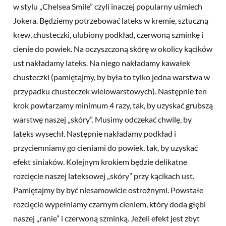
w stylu „Chelsea Smile” czyli inaczej popularny uśmiech
Jokera. Będziemy potrzebować lateks w kremie, sztuczną
krew, chusteczki, ulubiony podkład, czerwoną szminkę i
cienie do powiek. Na oczyszczoną skórę w okolicy kącików
ust nakładamy lateks. Na niego nakładamy kawałek
chusteczki (pamiętajmy, by była to tylko jedna warstwa w
przypadku chusteczek wielowarstowych). Następnie ten
krok powtarzamy minimum 4 razy, tak, by uzyskać grubszą
warstwę naszej „skóry”. Musimy odczekać chwilę, by
lateks wysechł. Następnie nakładamy podkład i
przyciemniamy go cieniami do powiek, tak, by uzyskać
efekt siniaków. Kolejnym krokiem będzie delikatne
rozcięcie naszej lateksowej „skóry” przy kącikach ust.
Pamiętajmy by być niesamowicie ostrożnymi. Powstałe
rozcięcie wypełniamy czarnym cieniem, który doda głębi
naszej „ranie” i czerwoną szminką. Jeżeli efekt jest zbyt