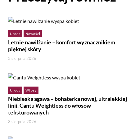
Uroda
Nowości
Letnie nawilżanie – komfort wyznacznikiem
pięknej skóry
3 sierpnia 2026
Uroda
Włosy
Niebieska agawa – bohaterka nowej, ultralekkiej
linii. Cantu Weightless do włosów
teksturowanych
3 sierpnia 2026