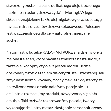
stworzony został na bazie delikatnego oleju tłoczonego
na zimno z nasion „drzewa życia” – Moringi. W jego
składzie znajdziemy także olej migdałowy oraz substację
myjącą m.in. z orzechów drzewa kokosowego. Polecany
jest w szczególności dla cery naturalnej, mieszanej i
suchej.
Natomiast w butelce KALAHARI PURE znajdziemy olej z
melona Kalahari, który nawilża i zmiękcza naszą skórę, a
także olej konopny czy olej z pestek moreli. Będzie
doskonałym rozwiązaniem dla cery tłustej i mieszanej. Jak
zmyć nasz skomplikowany, mocny makijaż? Wystarczy, że
na zwilżone wodą dłonie nałożymy porcję olejku i
delikatnie rozmasujmy produkt, aż wytworzy się biała
emulsja. Taki roztwór rozprowadźmy po całej twarzy,
wykonując delikatny masaż. Następnie całość spłuczemy