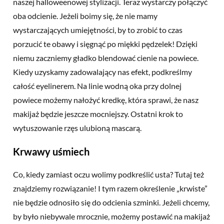
naszej halloweenowej stylizacji. Teraz wystarczy połączyć
oba odcienie. Jeżeli boimy się, że nie mamy
wystarczających umiejętności, by to zrobić to czas
porzucić te obawy i sięgnąć po miękki pędzelek! Dzięki
niemu zaczniemy gładko blendować cienie na powiece.
Kiedy uzyskamy zadowalający nas efekt, podkreślmy
całość eyelinerem. Na linie wodną oka przy dolnej
powiece możemy nałożyć kredkę, która sprawi, że nasz
makijaż będzie jeszcze mocniejszy. Ostatni krok to
wytuszowanie rzęs ulubioną mascarą.
Krwawy uśmiech
Co, kiedy zamiast oczu wolimy podkreślić usta? Tutaj też
znajdziemy rozwiązanie! I tym razem określenie „krwiste”
nie będzie odnosiło się do odcienia szminki. Jeżeli chcemy,
by było niebywale mrocznie, możemy postawić na makijaż