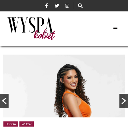
URODA
WŁOSY