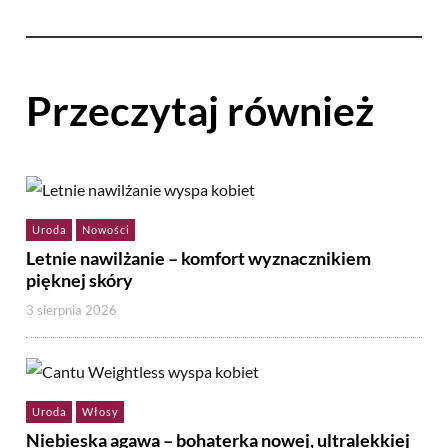
Przeczytaj również
Uroda
Nowości
Letnie nawilżanie – komfort wyznacznikiem
pięknej skóry
3 sierpnia 2026
Uroda
Włosy
Niebieska agawa – bohaterka nowej, ultralekkiej