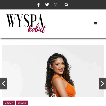
URODA
WŁOSY