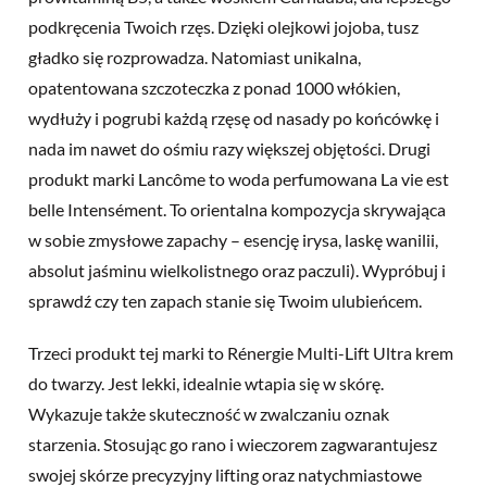
podkręcenia Twoich rzęs. Dzięki olejkowi jojoba, tusz
gładko się rozprowadza. Natomiast unikalna,
opatentowana szczoteczka z ponad 1000 włókien,
wydłuży i pogrubi każdą rzęsę od nasady po końcówkę i
nada im nawet do ośmiu razy większej objętości. Drugi
produkt marki Lancôme to woda perfumowana La vie est
belle Intensément. To orientalna kompozycja skrywająca
w sobie zmysłowe zapachy – esencję irysa, laskę wanilii,
absolut jaśminu wielkolistnego oraz paczuli). Wypróbuj i
sprawdź czy ten zapach stanie się Twoim ulubieńcem.
Trzeci produkt tej marki to Rénergie Multi-Lift Ultra krem
do twarzy. Jest lekki, idealnie wtapia się w skórę.
Wykazuje także skuteczność w zwalczaniu oznak
starzenia. Stosując go rano i wieczorem zagwarantujesz
swojej skórze precyzyjny lifting oraz natychmiastowe