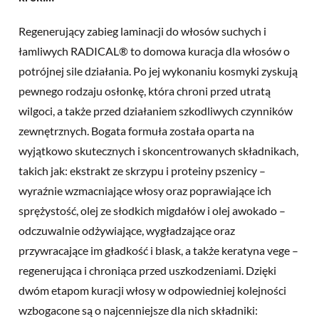
Regenerujący zabieg laminacji do włosów suchych i
łamliwych RADICAL® to domowa kuracja dla włosów o
potrójnej sile działania. Po jej wykonaniu kosmyki zyskują
pewnego rodzaju osłonkę, która chroni przed utratą
wilgoci, a także przed działaniem szkodliwych czynników
zewnętrznych. Bogata formuła została oparta na
wyjątkowo skutecznych i skoncentrowanych składnikach,
takich jak: ekstrakt ze skrzypu i proteiny pszenicy –
wyraźnie wzmacniające włosy oraz poprawiające ich
sprężystość, olej ze słodkich migdałów i olej awokado –
odczuwalnie odżywiające, wygładzające oraz
przywracające im gładkość i blask, a także keratyna vege –
regenerująca i chroniąca przed uszkodzeniami. Dzięki
dwóm etapom kuracji włosy w odpowiedniej kolejności
wzbogacone są o najcenniejsze dla nich składniki: