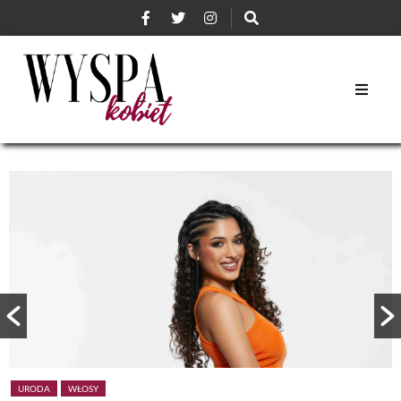
URODA
WŁOSY