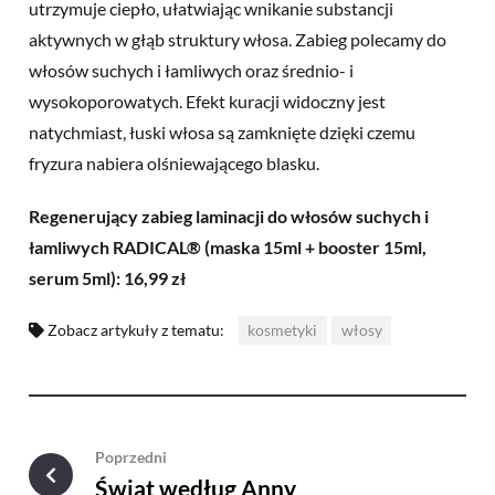
utrzymuje ciepło, ułatwiając wnikanie substancji
aktywnych w głąb struktury włosa. Zabieg polecamy do
włosów suchych i łamliwych oraz średnio- i
wysokoporowatych. Efekt kuracji widoczny jest
natychmiast, łuski włosa są zamknięte dzięki czemu
fryzura nabiera olśniewającego blasku.
Regenerujący zabieg laminacji do włosów suchych i
łamliwych RADICAL® (maska 15ml + booster 15ml,
serum 5ml): 16,99 zł
Zobacz artykuły z tematu:
kosmetyki
włosy
Poprzedni
Świat według Anny