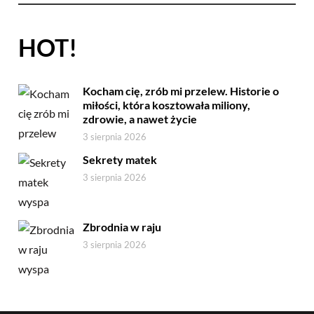
HOT!
Kocham cię, zrób mi przelew. Historie o
miłości, która kosztowała miliony,
zdrowie, a nawet życie
3 sierpnia 2026
Sekrety matek
3 sierpnia 2026
Zbrodnia w raju
3 sierpnia 2026