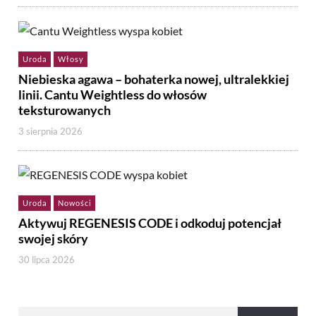
Uroda
Włosy
Niebieska agawa – bohaterka nowej, ultralekkiej
linii. Cantu Weightless do włosów
teksturowanych
3 sierpnia 2026
Uroda
Nowości
Aktywuj REGENESIS CODE i odkoduj potencjał
swojej skóry
30 lipca 2026
Szukaj: