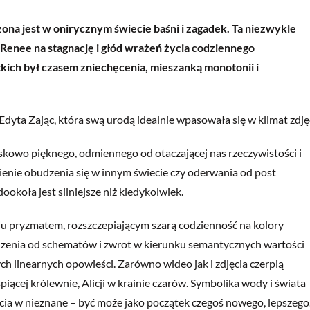
na jest w onirycznym świecie baśni i zagadek. Ta niezwykle
enee na stagnację i głód wrażeń życia codziennego
kich był czasem zniechęcenia, mieszanką monotonii i
yta Zając, która swą urodą idealnie wpasowała się w klimat zdję
kowo pięknego, odmiennego od otaczającej nas rzeczywistości i
nienie obudzenia się w innym świecie czy oderwania od post
koła jest silniejsze niż kiedykolwiek.
u pryzmatem, rozszczepiającym szarą codzienność na kolory
hodzenia od schematów i zwrot w kierunku semantycznych wartości
h linearnych opowieści. Zarówno wideo jak i zdjęcia czerpią
śpiącej królewnie, Alicji w krainie czarów. Symbolika wody i świata
cia w nieznane – być może jako początek czegoś nowego, lepszego