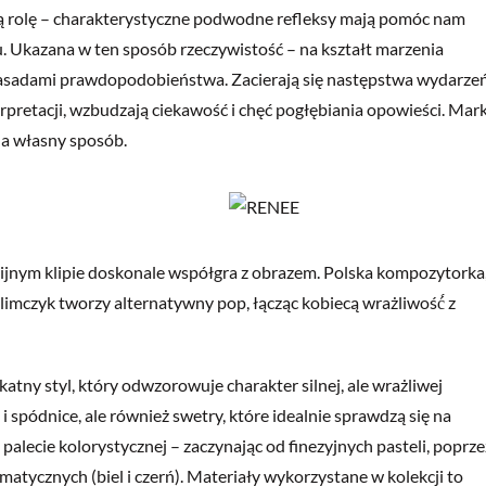
tną rolę – charakterystyczne podwodne refleksy mają pomóc nam
. Ukazana w ten sposób rzeczywistość – na kształt marzenia
 zasadami prawdopodobieństwa. Zacierają się następstwa wydarzeń
erpretacji, wzbudzają ciekawość i chęć pogłębiania opowieści. Mar
na własny sposób.
nijnym klipie doskonale współgra z obrazem. Polska kompozytorka
imczyk tworzy alternatywny pop, łącząc kobiecą wrażliwość́ z
katny styl, który odwzorowuje charakter silnej, ale wrażliwej
i spódnice, ale również swetry, które idealnie sprawdzą się na
alecie kolorystycznej – zaczynając od finezyjnych pasteli, poprze
tycznych (biel i czerń). Materiały wykorzystane w kolekcji to