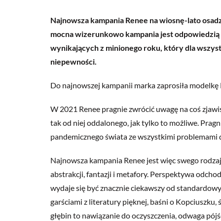
Najnowsza kampania Renee na wiosnę-lato osadzo
mocna wizerunkowo kampania jest odpowiedzią R
wynikających z minionego roku, który dla wszyst
niepewności.
Do najnowszej kampanii marka zaprosiła modelkę Ed
W 2021 Renee pragnie zwrócić uwagę na coś zjawis
tak od niej oddalonego, jak tylko to możliwe. Prag
pandemicznego świata ze wszystkimi problemami doo
Najnowsza kampania Renee jest więc swego rodzaj
abstrakcji, fantazji i metafory. Perspektywa odc
wydaje się być znacznie ciekawszy od standardowyc
garściami z literatury pięknej, baśni o Kopciuszku, 
głębin to nawiązanie do oczyszczenia, odwaga pójś