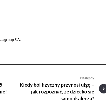
Azagroup S.A.
Następny
 5
Kiedy ból fizyczny przynosi ulgę –
ie!
jak rozpoznać, że dziecko się
samookalecza?