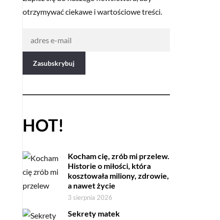
otrzymywać ciekawe i wartościowe treści.
HOT!
Kocham cię, zrób mi przelew.
Historie o miłości, która
kosztowała miliony, zdrowie,
a nawet życie
3 sierpnia 2026
Sekrety matek