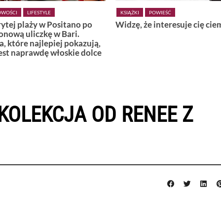
POWIEŚĆ
KSIĄŻKI
POWIEŚĆ
 że interesuje cię ciemność
Wiedźmy z Vardø
KOLEKCJA OD RENEE Z