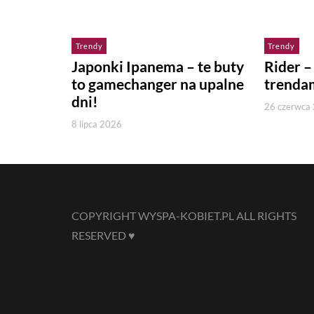
Trendy
Trendy
Japonki Ipanema – te buty
Rider –
to gamechanger na upalne
trenda
dni!
26 czerwca
8 lipca 2026
COPYRIGHT WYSPA-KOBIET.PL ALL RIGHTS
RESERVED ♥