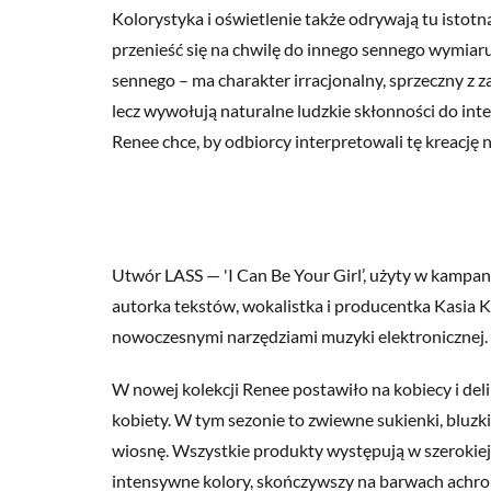
Kolorystyka i oświetlenie także odrywają tu isto
przenieść się na chwilę do innego sennego wymiaru
sennego – ma charakter irracjonalny, sprzeczny z
lecz wywołują naturalne ludzkie skłonności do int
Renee chce, by odbiorcy interpretowali tę kreację 
Utwór LASS — 'I Can Be Your Girl’, użyty w kampa
autorka tekstów, wokalistka i producentka Kasia Kl
nowoczesnymi narzędziami muzyki elektronicznej.
W nowej kolekcji Renee postawiło na kobiecy i deli
kobiety. W tym sezonie to zwiewne sukienki, bluzki 
wiosnę. Wszystkie produkty występują w szerokiej p
intensywne kolory, skończywszy na barwach achroma