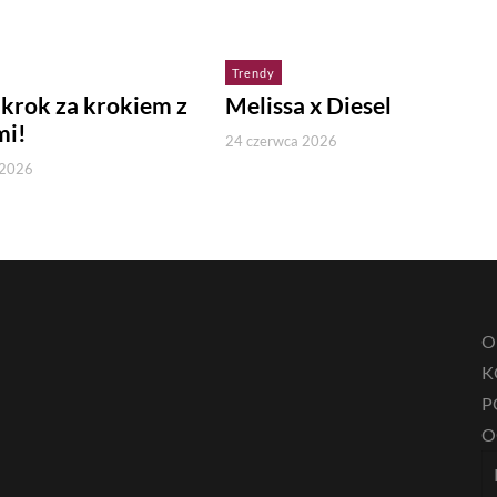
Trendy
 krok za krokiem z
Melissa x Diesel
mi!
24 czerwca 2026
 2026
O
K
P
O