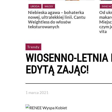
INNE NOWOŚCI
LIFESTYLE
KSIĄŻKI
haterka
Od ukrytej plaży w Positano po
Widzę,
i. Cantu
makaronową uliczkę w Bari.
Miejsca, które najlepiej pokazują,
czym jest naprawdę włoskie dolce
vita
Trendy
WIOSENNO-LETNIA 
EDYTĄ ZAJĄC!
1 marca 2021