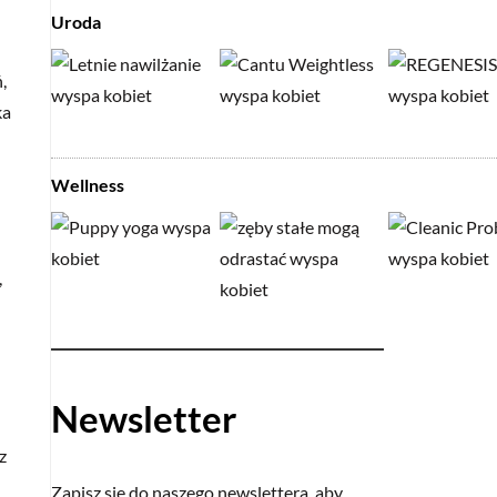
Uroda
,
ka
Wellness
,
Newsletter
z
Zapisz się do naszego newslettera, aby