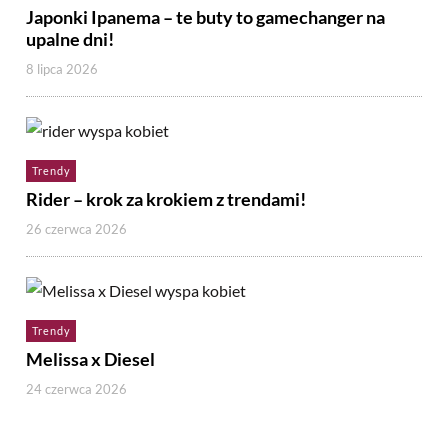
Japonki Ipanema – te buty to gamechanger na
upalne dni!
8 lipca 2026
Trendy
Rider – krok za krokiem z trendami!
26 czerwca 2026
Trendy
Melissa x Diesel
24 czerwca 2026