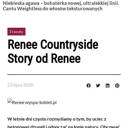
Niebieska agawa – bohaterka nowej, ultralekkiej linii.
Cantu Weightless do włosów teksturowanych
Trendy
Renee Countryside
Story od Renee
23 lipca 2020
W letnie dni często rozmyślamy o tym, by uciec z
betonowej dżungli i odpocząć na łonie natury. Obcować