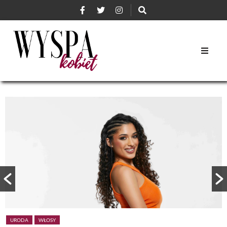
URODA
WŁOSY