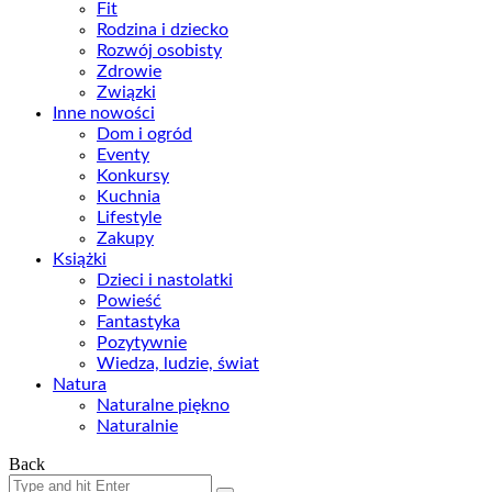
Fit
Rodzina i dziecko
Rozwój osobisty
Zdrowie
Związki
Inne nowości
Dom i ogród
Eventy
Konkursy
Kuchnia
Lifestyle
Zakupy
Książki
Dzieci i nastolatki
Powieść
Fantastyka
Pozytywnie
Wiedza, ludzie, świat
Natura
Naturalne piękno
Naturalnie
Back