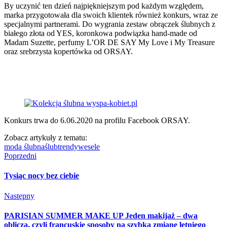
By uczynić ten dzień najpiękniejszym pod każdym względem,
marka przygotowała dla swoich klientek również konkurs, wraz ze
specjalnymi partnerami. Do wygrania zestaw obrączek ślubnych z
białego złota od YES, koronkowa podwiązka hand-made od
Madam Suzette, perfumy L’OR DE SAY My Love i My Treasure
oraz srebrzysta kopertówka od ORSAY.
Konkurs trwa do 6.06.2020 na profilu Facebook ORSAY.
Zobacz artykuły z tematu:
moda ślubna
ślub
trendy
wesele
Poprzedni
Tysiąc nocy bez ciebie
Następny
PARISIAN SUMMER MAKE UP Jeden makijaż – dwa
oblicza, czyli francuskie sposoby na szybką zmianę letniego