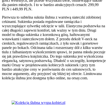
gości weselnych, ale przede wszystkim dwie, olśniewające suknie
dla panien młodych. I to w bardzo atrakcyjnych cenach: 299,99
PLN i 449,99 PLN.
Pierwsza to subtelna suknia ślubna z warstwą siateczki zdobionej
cekinami. Sukienka posiada regulowane ramiączka i
wyszczuplające sylwetkę odcięcie w talii. Elastyczna podszewka na
całej długości zapewni komfort, tak ważny w tym dniu. Drugi
model to długa sukienka z koronkową górą, haftowanymi
wstawkami i siateczkowym dołem. Z przodu dekolt V-neck na
cienkich, regulowanych ramiączkach, z tyłu suwak i gorsetowe
panele po bokach. Odcinana talia i rozszerzany dół z kilku warstw
tiulu z falbaniastym wykończeniem sprawi, że panna młoda poczuje
się jak prawdziwa księżniczka. Do tego sukienka jest wykończona
elegancką, satynową podszewką. Dbałość o szczegóły, kompetencje
marki Orsay w projektowaniu kobiecych sukienek i przy tym
bardzo atrakcyjne ceny w porównaniu do cen salonowych, to
mocne argumenty, aby przyjrzeć się bliżej tej ofercie. Limitowana
kolekcja ślubna jest dostępna tylko online, na orsay.com.