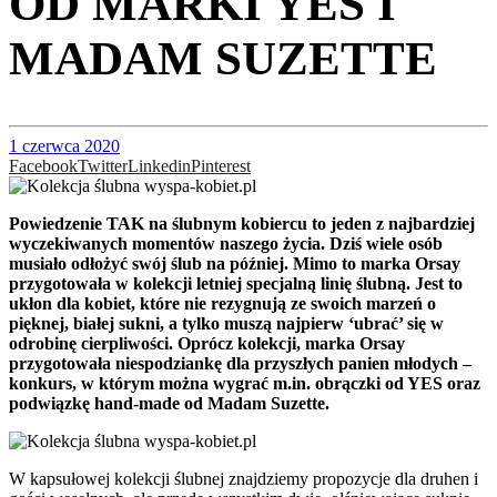
OD MARKI YES I
MADAM SUZETTE
1 czerwca 2020
Facebook
Twitter
Linkedin
Pinterest
Powiedzenie TAK na ślubnym kobiercu to jeden z najbardziej
wyczekiwanych momentów naszego życia. Dziś wiele osób
musiało odłożyć swój ślub na później. Mimo to marka Orsay
przygotowała w kolekcji letniej specjalną linię ślubną. Jest to
ukłon dla kobiet, które nie rezygnują ze swoich marzeń o
pięknej, białej sukni, a tylko muszą najpierw ‘ubrać’ się w
odrobinę cierpliwości. Oprócz kolekcji, marka Orsay
przygotowała niespodziankę dla przyszłych panien młodych –
konkurs, w którym można wygrać m.in. obrączki od YES oraz
podwiązkę hand-made od Madam Suzette.
W kapsułowej kolekcji ślubnej znajdziemy propozycje dla druhen i