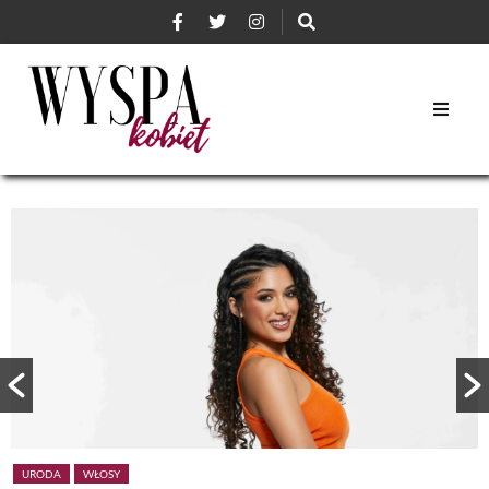
URODA
WŁOSY