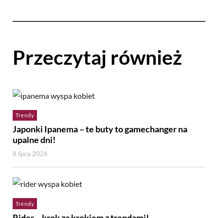
Przeczytaj również
Trendy
Japonki Ipanema – te buty to gamechanger na
upalne dni!
8 lipca 2026
Trendy
Rider – krok za krokiem z trendami!