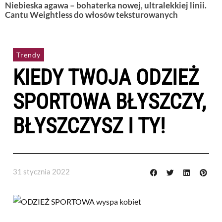
Niebieska agawa – bohaterka nowej, ultralekkiej linii.
Cantu Weightless do włosów teksturowanych
Trendy
KIEDY TWOJA ODZIEŻ
SPORTOWA BŁYSZCZY,
BŁYSZCZYSZ I TY!
31 stycznia 2022