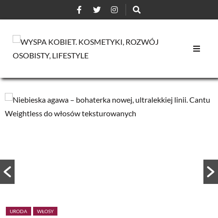
URODA
WŁOSY