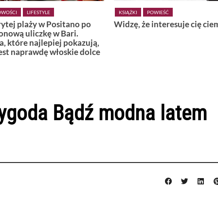
KSIĄŻKI
POWIEŚĆ
KSIĄŻKI
POWIEŚĆ
idzę, że interesuje cię ciemność
Wiedźmy z Vardø
wygoda Bądź modna latem