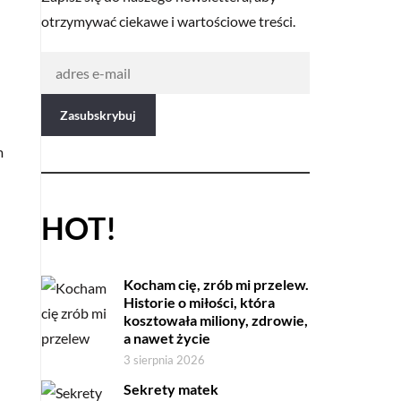
otrzymywać ciekawe i wartościowe treści.
m
HOT!
Kocham cię, zrób mi przelew.
Historie o miłości, która
kosztowała miliony, zdrowie,
a nawet życie
3 sierpnia 2026
Sekrety matek