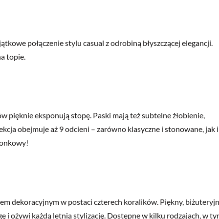
owe połączenie stylu casual z odrobiną błyszczącej elegancji.
a topie.
w pięknie eksponują stopę. Paski mają też subtelne żłobienie,
cja obejmuje aż 9 odcieni – zarówno klasyczne i stonowane, jak i
imonkowy!
m dekoracyjnym w postaci czterech koralików. Piękny, biżuteryj
ę i ożywi każdą letnią stylizację. Dostępne w kilku rodzajach, w t