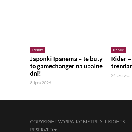
Trendy
Trendy
Japonki Ipanema – te buty
Rider –
to gamechanger na upalne
trenda
dni!
26 czerwca
8 lipca 2026
COPYRIGHT WYSPA-KOBIET.PL ALL RIGHTS
RESERVED ♥