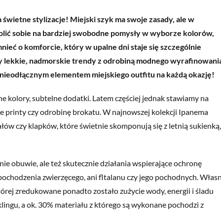
wietne stylizacje! Miejski szyk ma swoje zasady, ale w
ić sobie na bardziej swobodne pomysły w wyborze kolorów,
eć o komforcie, który w upalne dni staje się szczególnie
zy lekkie, nadmorskie trendy z odrobiną modnego wyrafinowani
e nieodłącznym elementem miejskiego outfitu na każdą okazję!
 kolory, subtelne dodatki. Latem częściej jednak stawiamy na
ne printy czy odrobinę brokatu. W najnowszej kolekcji Ipanema
łów czy klapków, które świetnie skomponują się z letnią sukienką,
nie obuwie, ale też skutecznie działania wspierające ochronę
ochodzenia zwierzęcego, ani fltalanu czy jego pochodnych. Włas
órej zredukowane ponadto zostało zużycie wody, energii i śladu
lingu, a ok. 30% materiału z którego są wykonane pochodzi z