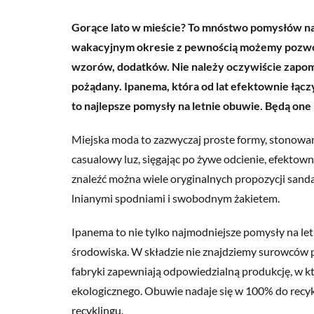
Gorące lato w mieście? To mnóstwo pomysłów na ś
wakacyjnym okresie z pewnością możemy pozwol
wzorów, dodatków. Nie należy oczywiście zapomni
pożądany. Ipanema, która od lat efektownie łąc
to najlepsze pomysły na letnie obuwie. Będą on
Miejska moda to zazwyczaj proste formy, stonowane
casualowy luz, sięgając po żywe odcienie, efektow
znaleźć można wiele oryginalnych propozycji sanda
lnianymi spodniami i swobodnym żakietem.
Ipanema to nie tylko najmodniejsze pomysły na let
środowiska. W składzie nie znajdziemy surowców p
fabryki zapewniają odpowiedzialną produkcję, w kt
ekologicznego. Obuwie nadaje się w 100% do recyk
recyklingu.