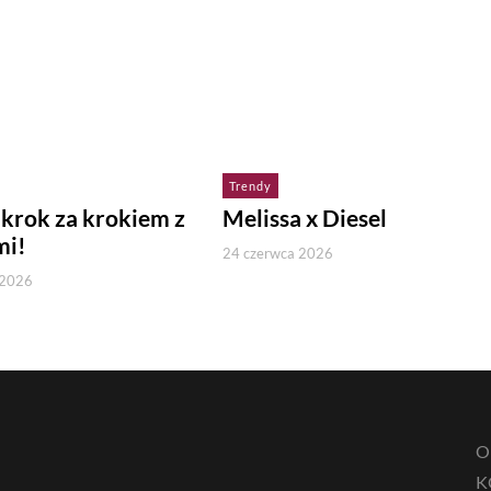
Trendy
 krok za krokiem z
Melissa x Diesel
mi!
24 czerwca 2026
 2026
O
K