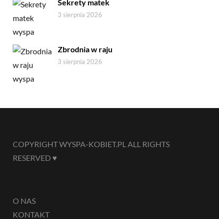
Sekrety matek
3 sierpnia 2026
Zbrodnia w raju
3 sierpnia 2026
COPYRIGHT WYSPA-KOBIET.PL ALL RIGHTS
RESERVED ♥
O NAS
KONTAKT