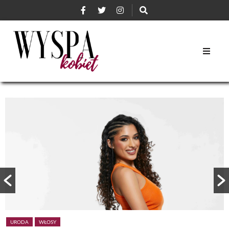
URODA
WŁOSY