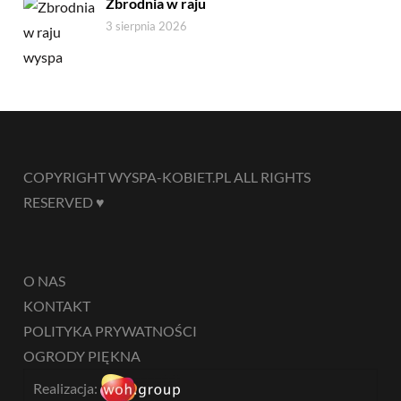
Zbrodnia w raju
3 sierpnia 2026
COPYRIGHT WYSPA-KOBIET.PL ALL RIGHTS
RESERVED ♥
O NAS
KONTAKT
POLITYKA PRYWATNOŚCI
OGRODY PIĘKNA
Realizacja: