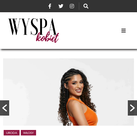
URODA
WŁOSY