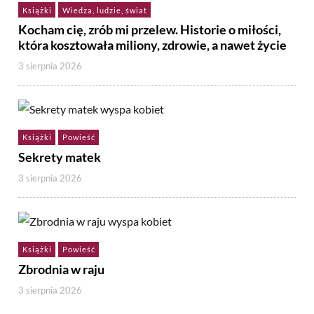
Książki
Wiedza, ludzie, świat
Kocham cię, zrób mi przelew. Historie o miłości,
która kosztowała miliony, zdrowie, a nawet życie
3 sierpnia 2026
Książki
Powieść
Sekrety matek
3 sierpnia 2026
Książki
Powieść
Zbrodnia w raju
3 sierpnia 2026