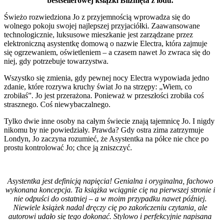
bestsellerowej książki Bliźnięta z lodu.
Świeżo rozwiedziona Jo z przyjemnością wprowadza się do
wolnego pokoju swojej najlepszej przyjaciółki. Zaawansowane
technologicznie, luksusowe mieszkanie jest zarządzane przez
elektroniczną asystentkę domową o nazwie Electra, która zajmuje
się ogrzewaniem, oświetleniem – a czasem nawet Jo zwraca się do
niej, gdy potrzebuje towarzystwa.
Wszystko się zmienia, gdy pewnej nocy Electra wypowiada jedno
zdanie, które rozrywa kruchy świat Jo na strzępy: „Wiem, co
zrobiłaś”. Jo jest przerażona. Ponieważ w przeszłości zrobiła coś
strasznego. Coś niewybaczalnego.
Tylko dwie inne osoby na całym świecie znają tajemnicę Jo. I nigdy
nikomu by nie powiedziały. Prawda? Gdy ostra zima zatrzymuje
Londyn, Jo zaczyna rozumieć, że Asystentka na półce nie chce po
prostu kontrolować Jo; chce ją zniszczyć.
Asystentka jest definicją napięcia! Genialna i oryginalna, fachowo
wykonana koncepcja. Ta książka wciągnie cię na pierwszej stronie i
nie odpuści do ostatniej – a w moim przypadku nawet później.
Niewiele książek nadal dręczy cię po zakończeniu czytania, ale
autorowi udało się tego dokonać. Stylowo i perfekcyjnie napisana