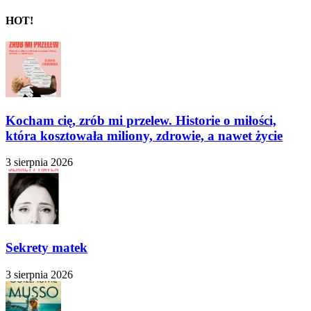
HOT!
Kocham cię, zrób mi przelew. Historie o miłości,
która kosztowała miliony, zdrowie, a nawet życie
3 sierpnia 2026
Sekrety matek
3 sierpnia 2026