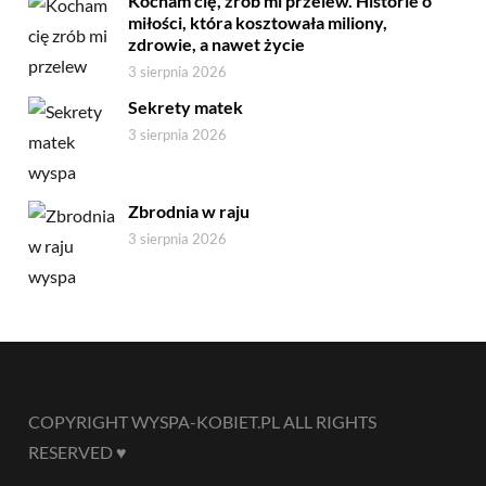
Kocham cię, zrób mi przelew. Historie o
miłości, która kosztowała miliony,
zdrowie, a nawet życie
3 sierpnia 2026
Sekrety matek
3 sierpnia 2026
Zbrodnia w raju
3 sierpnia 2026
COPYRIGHT WYSPA-KOBIET.PL ALL RIGHTS
RESERVED ♥