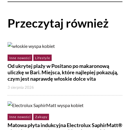
Przeczytaj również
Inne nowości
Lifestyle
Od ukrytej plaży w Positano po makaronową
uliczkę w Bari. Miejsca, które najlepiej pokazują,
czym jest naprawdę włoskie dolce vita
3 sierpnia 2026
Inne nowości
Zakupy
Matowa płyta indukcyjna Electrolux SaphirMatt®