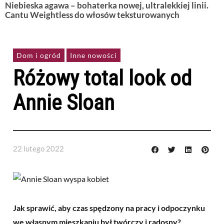
Niebieska agawa – bohaterka nowej, ultralekkiej linii.
Cantu Weightless do włosów teksturowanych
Dom i ogród
Inne nowości
Różowy total look od
Annie Sloan
22 lutego 2022
Jak sprawić, aby czas spędzony na pracy i odpoczynku
we własnym mieszkaniu był twórczy i radosny?