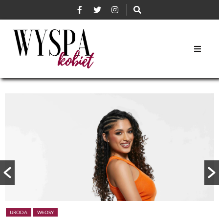
URODA
WŁOSY