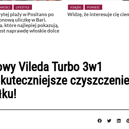
I
POWIEŚĆ
KSIĄŻKI
POWIEŚĆ
, że interesuje cię ciemność
Wiedźmy z Vardø
wy Vileda Turbo 3w1
skuteczniejsze czyszczeni
łku!