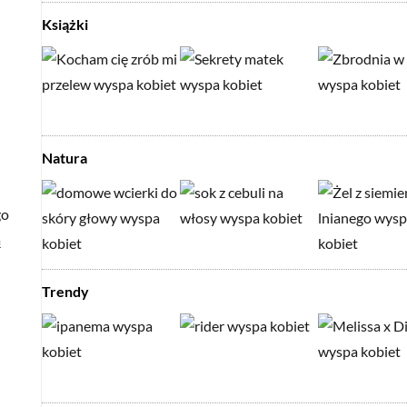
Książki
Natura
go
ą
Trendy