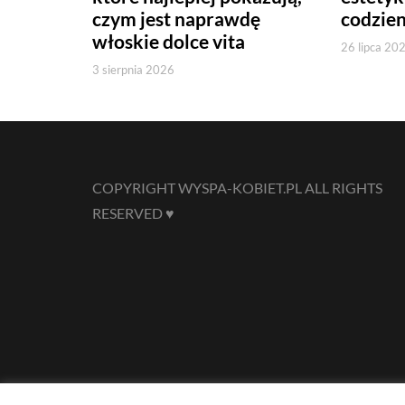
czym jest naprawdę
codzie
włoskie dolce vita
26 lipca 20
3 sierpnia 2026
COPYRIGHT WYSPA-KOBIET.PL ALL RIGHTS
RESERVED ♥