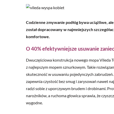
Codzienne zmywanie podłóg bywa uciążliwe, al
został dopracowany w najmniejszych szczegółach
komfortowe.
O 40% efektywniejsze usuwanie zanie
Dwuczęściowa konstrukcja nowego mopa Vileda Tu
z najlepszym mopem sznurkowym. Takie rozwiązani
skuteczność w usuwaniu pojedynczych zabrudzeń.
zapewnia czystość bez smug i zarysowań nawet najd
radzi sobie z uporczywym brudem i drobinami. Prof
narożników, a ruchoma głowica sprawia, że czyszcz
wygodne.