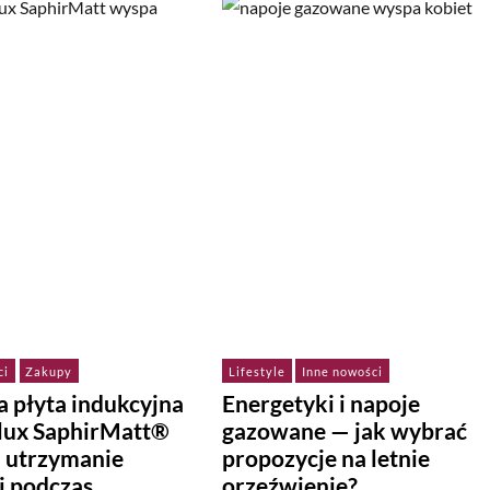
ci
Zakupy
Lifestyle
Inne nowości
 płyta indukcyjna
Energetyki i napoje
olux SaphirMatt®
gazowane — jak wybrać
a utrzymanie
propozycje na letnie
i podczas
orzeźwienie?