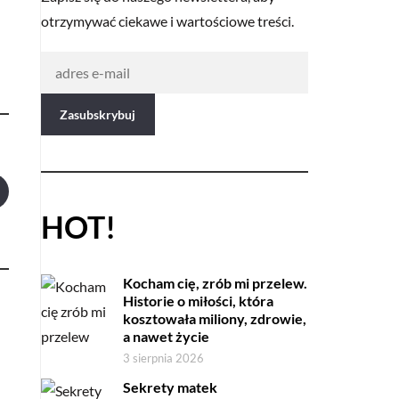
otrzymywać ciekawe i wartościowe treści.
HOT!
Kocham cię, zrób mi przelew.
Historie o miłości, która
kosztowała miliony, zdrowie,
a nawet życie
3 sierpnia 2026
Sekrety matek