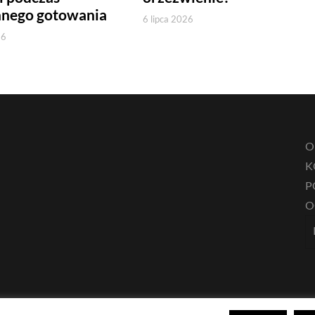
nnego gotowania
6 lipca 2026
26
O
K
P
O