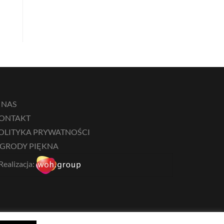
 NAS
ONTAKT
OLITYKA PRYWATNOŚCI
GRODY PIĘKNA
Realizacja: