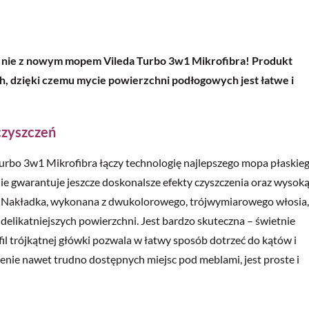
e nie z nowym mopem Vileda Turbo 3w1 Mikrofibra! Produkt
, dzięki czemu mycie powierzchni podłogowych jest łatwe i
czyszczeń
rbo 3w1 Mikrofibra łączy technologię najlepszego mopa płaskie
e gwarantuje jeszcze doskonalsze efekty czyszczenia oraz wysok
 Nakładka, wykonana z dwukolorowego, trójwymiarowego włosia,
elikatniejszych powierzchni. Jest bardzo skuteczna – świetnie
il trójkątnej główki pozwala w łatwy sposób dotrzeć do kątów i
enie nawet trudno dostępnych miejsc pod meblami, jest proste i