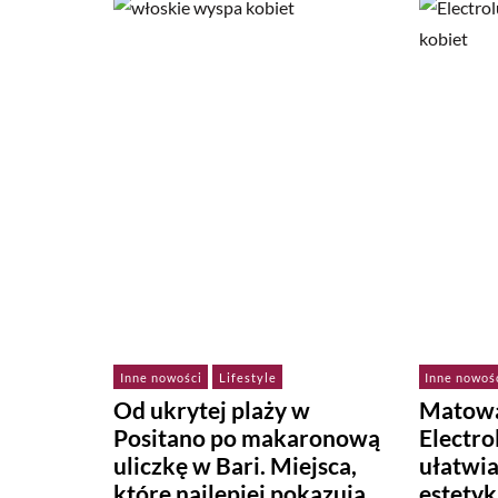
Inne nowości
Lifestyle
Inne nowoś
Od ukrytej plaży w
Matowa
Positano po makaronową
Electr
uliczkę w Bari. Miejsca,
ułatwi
które najlepiej pokazują,
estetyk