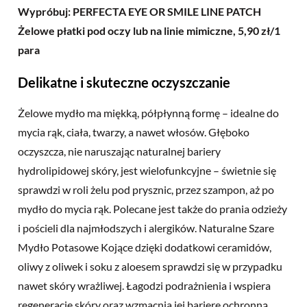
Wypróbuj: PERFECTA EYE OR SMILE LINE PATCH
Żelowe płatki pod oczy lub na linie mimiczne, 5,90 zł/1
para
Delikatne i skuteczne oczyszczanie
Żelowe mydło ma miękką, półpłynną formę – idealne do
mycia rąk, ciała, twarzy, a nawet włosów. Głęboko
oczyszcza, nie naruszając naturalnej bariery
hydrolipidowej skóry, jest wielofunkcyjne – świetnie się
sprawdzi w roli żelu pod prysznic, przez szampon, aż po
mydło do mycia rąk. Polecane jest także do prania odzieży
i pościeli dla najmłodszych i alergików. Naturalne Szare
Mydło Potasowe Kojące dzięki dodatkowi ceramidów,
oliwy z oliwek i soku z aloesem sprawdzi się w przypadku
nawet skóry wrażliwej. Łagodzi podrażnienia i wspiera
regenerację skóry oraz wzmacnia jej barierę ochronną.