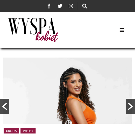
URODA
WŁOSY