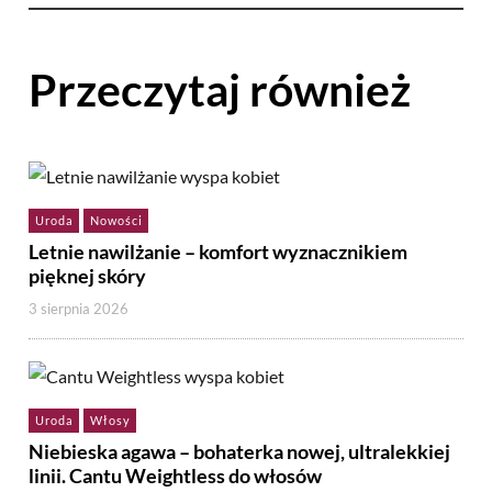
Przeczytaj również
Uroda
Nowości
Letnie nawilżanie – komfort wyznacznikiem
pięknej skóry
3 sierpnia 2026
Uroda
Włosy
Niebieska agawa – bohaterka nowej, ultralekkiej
linii. Cantu Weightless do włosów