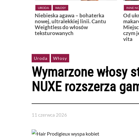
INNE NOWOŚCI
LIFESTYLE
KSIĄŻKI
haterka
Od ukrytej plaży w Positano po
Widzę,
i. Cantu
makaronową uliczkę w Bari.
Miejsca, które najlepiej pokazują,
czym jest naprawdę włoskie dolce
vita
Uroda
Włosy
Wymarzone włosy sta
NUXE rozszerza gam
11 czerwca 2026