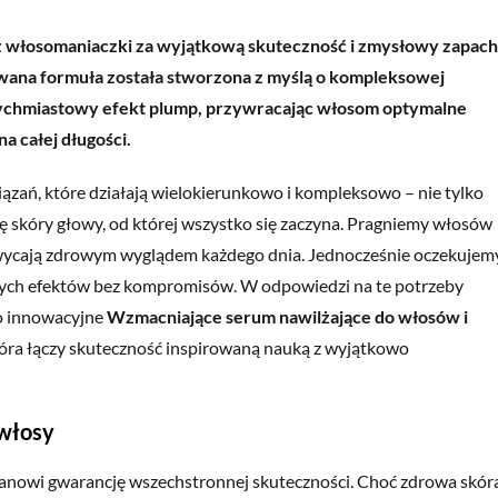
ez włosomaniaczki za wyjątkową skuteczność i zmysłowy zapach
wana formuła została stworzona z myślą o kompleksowej
atychmiastowy efekt plump, przywracając włosom optymalne
a całej długości.
ązań, które działają wielokierunkowo i kompleksowo – nie tylko
cję skóry głowy, od której wszystko się zaczyna. Pragniemy włosów
achwycają zdrowym wyglądem każdego dnia. Jednocześnie oczekujem
znych efektów bez kompromisów. W odpowiedzi na te potrzeby
o innowacyjne
Wzmacniające serum nawilżające do włosów i
która łączy skuteczność inspirowaną nauką z wyjątkowo
 włosy
anowi gwarancję wszechstronnej skuteczności. Choć zdrowa skór