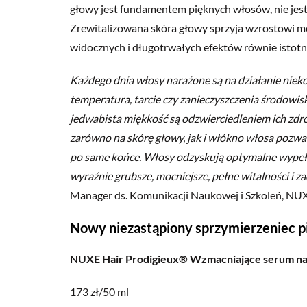
głowy jest fundamentem pięknych włosów, nie jes
Zrewitalizowana skóra głowy sprzyja wzrostowi mo
widocznych i długotrwałych efektów równie istotna
Każdego dnia włosy narażone są na działanie niek
temperatura, tarcie czy zanieczyszczenia środowis
jedwabista miękkość są odzwierciedleniem ich zdr
zarówno na skórę głowy, jak i włókno włosa pozwa
po same końce. Włosy odzyskują optymalne wypełnien
wyraźnie grubsze, mocniejsze, pełne witalności i
Manager ds. Komunikacji Naukowej i Szkoleń, NU
Nowy niezastąpiony sprzymierzeniec p
NUXE Hair Prodigieux® Wzmacniające serum naw
173 zł/50 ml