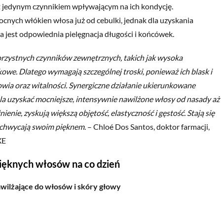
t jedynym czynnikiem wpływającym na ich kondycję.
cnych włókien włosa już od cebulki, jednak dla uzyskania
 jest odpowiednia pielęgnacja długości i końcówek.
orzystnych czynników zewnętrznych, takich jak wysoka
kowe. Dlatego wymagają szczególnej troski, ponieważ ich blask i
owia oraz witalności. Synergiczne działanie ukierunkowane
la uzyskać mocniejsze, intensywnie nawilżone włosy od nasady aż
ie, zyskują większą objętość, elastyczność i gęstość. Stają się
 zachwycają swoim pięknem
. – Chloé Dos Santos, doktor farmacji,
XE
ięknych włosów na co dzień
ilżające do włosów i skóry głowy