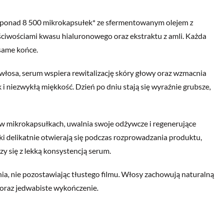
 ponad 8 500 mikrokapsułek* ze sfermentowanym olejem z
aściwościami kwasu hialuronowego oraz ekstraktu z amli. Każda
 same końce.
włosa, serum wspiera rewitalizację
skóry głowy
oraz wzmacnia
i niezwykłą miękkość. Dzień po dniu stają się wyraźnie grubsze,
w mikrokapsułkach, uwalnia swoje odżywcze i regenerujące
ki delikatnie otwierają się podczas rozprowadzania produktu,
zy się z lekką konsystencją serum.
nia, nie pozostawiając tłustego filmu. Włosy zachowują naturalną
 oraz jedwabiste wykończenie.