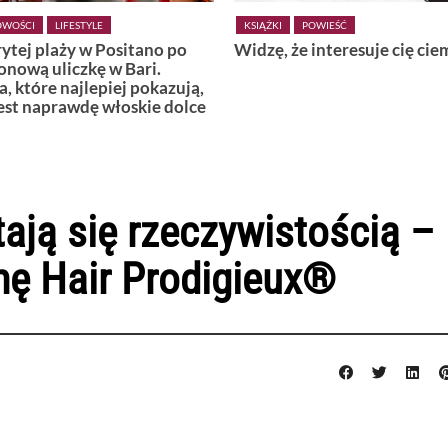
POWIEŚĆ
KSIĄŻKI
POWIEŚĆ
 że interesuje cię ciemność
Wiedźmy z Vardø
ją się rzeczywistością –
ę Hair Prodigieux®