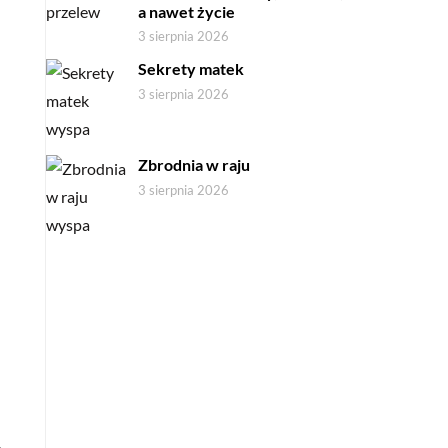
a nawet życie
3 sierpnia 2026
Sekrety matek
3 sierpnia 2026
Zbrodnia w raju
3 sierpnia 2026