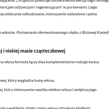
wającemu 150 godzin powstaje udoskonalona wersja tego cenneg
otencjale odżywczym i regenerującym* w porównaniu z jego
ię widocznie odbudowane, intensywnie odżywione i pełne
h włosów. Porównanie sfermentowanego olejku z Różowej Kameli
i niskiej masie cząsteczkowej
kna włosa formuła łączy dwa komplementarne rodzaje kwasu
wej, który wygładza łuskę włosa,
j, który intensywnie nawilża włókno włosa i zwiększa jego
iom nawilżenia, dzięki czemu włosy odzyskują gładkość,