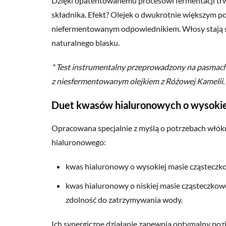
Dzięki opatentowanemu procesowi fermentacji tr
składnika. Efekt? Olejek o dwukrotnie większym p
niefermentowanym odpowiednikiem. Włosy stają s
naturalnego blasku.
* Test instrumentalny przeprowadzony na pasmac
z niesfermentowanym olejkiem z Różowej Kamelii.
Duet kwasów hialuronowych o wysokiej 
Opracowana specjalnie z myślą o potrzebach włó
hialuronowego:
kwas hialuronowy o wysokiej masie cząsteczko
kwas hialuronowy o niskiej masie cząsteczkowe
zdolność do zatrzymywania wody.
Ich synergiczne działanie zapewnia optymalny poz