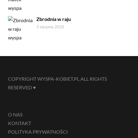
Zbrodnia w raju
3 sierpnia 2026
COPYRIGHT WYSPA-KOBIET.PL ALL RIGHTS
RESERVED ♥
O NAS
KONTAKT
POLITYKA PRYWATNOŚCI