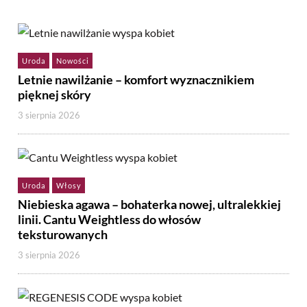
Uroda
Nowości
Letnie nawilżanie – komfort wyznacznikiem
pięknej skóry
3 sierpnia 2026
Uroda
Włosy
Niebieska agawa – bohaterka nowej, ultralekkiej
linii. Cantu Weightless do włosów
teksturowanych
3 sierpnia 2026