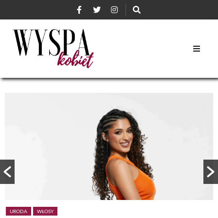
URODA
WŁOSY