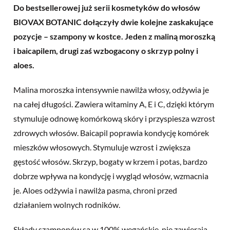
Do bestsellerowej już serii kosmetyków do włosów
BIOVAX BOTANIC dołączyły dwie kolejne zaskakujące
pozycje – szampony w kostce. Jeden z maliną moroszką
i baicapilem, drugi zaś wzbogacony o skrzyp polny i
aloes.
Malina moroszka intensywnie nawilża włosy, odżywia je
na całej długości. Zawiera witaminy A, E i C, dzięki którym
stymuluje odnowę komórkową skóry i przyspiesza wzrost
zdrowych włosów. Baicapil poprawia kondycję komórek
mieszków włosowych. Stymuluje wzrost i zwiększa
gęstość włosów. Skrzyp, bogaty w krzem i potas, bardzo
dobrze wpływa na kondycję i wygląd włosów, wzmacnia
je. Aloes odżywia i nawilża pasma, chroni przed
działaniem wolnych rodników.
Składy szamponów są w 100% wegańskie, nie zawierają