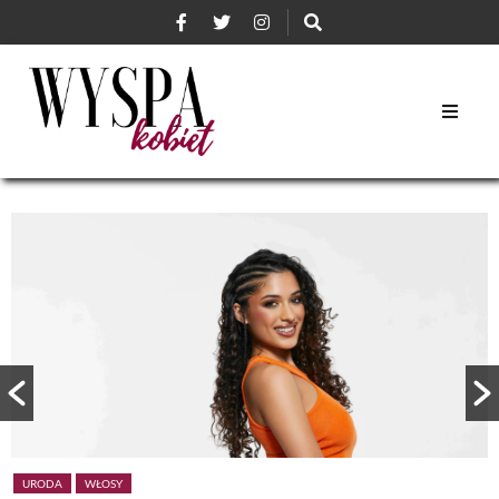
URODA
WŁOSY