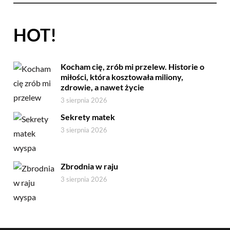
HOT!
Kocham cię, zrób mi przelew. Historie o
miłości, która kosztowała miliony,
zdrowie, a nawet życie
3 sierpnia 2026
Sekrety matek
3 sierpnia 2026
Zbrodnia w raju
3 sierpnia 2026