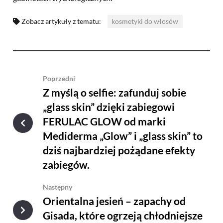
Zobacz artykuły z tematu:
kosmetyki do włosów
Poprzedni
Z myślą o selfie: zafunduj sobie
„glass skin” dzięki zabiegowi
FERULAC GLOW od marki
Mediderma „Glow” i „glass skin” to
dziś najbardziej pożądane efekty
zabiegów.
Następny
Orientalna jesień – zapachy od
Gisada, które ogrzeją chłodniejsze