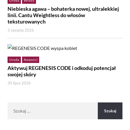
Uroda
Włosy
Niebieska agawa – bohaterka nowej, ultralekkiej
linii. Cantu Weightless do włosów
teksturowanych
3 sierpnia 2026
Uroda
Nowości
Aktywuj REGENESIS CODE i odkoduj potencjał
swojej skóry
30 lipca 2026
Szukaj: