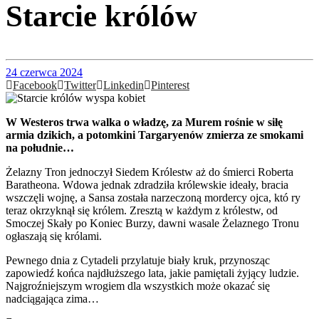
Starcie królów
24 czerwca 2024
Facebook
Twitter
Linkedin
Pinterest
W Westeros trwa walka o władzę, za Murem rośnie w siłę
armia dzikich, a potomkini Targaryenów zmierza ze smokami
na południe…
Żelazny Tron jednoczył Siedem Królestw aż do śmierci Roberta
Baratheona. Wdowa jednak zdradziła królewskie ideały, bracia
wszczęli wojnę, a Sansa została narzeczoną mordercy ojca, któ ry
teraz okrzyknął się królem. Zresztą w każdym z królestw, od
Smoczej Skały po Koniec Burzy, dawni wasale Żelaznego Tronu
ogłaszają się królami.
Pewnego dnia z Cytadeli przylatuje biały kruk, przynosząc
zapowiedź końca najdłuższego lata, jakie pamiętali żyjący ludzie.
Najgroźniejszym wrogiem dla wszystkich może okazać się
nadciągająca zima…