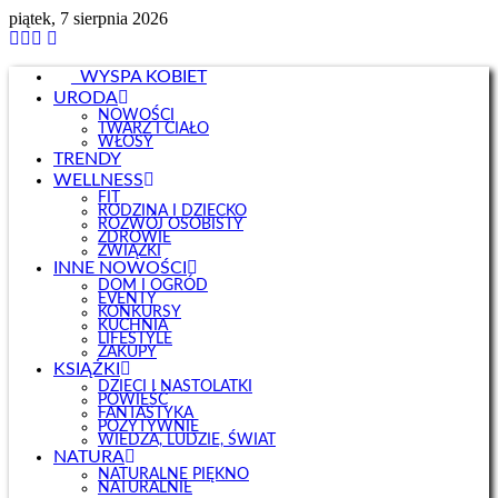
piątek, 7 sierpnia 2026
WYSPA KOBIET
URODA
NOWOŚCI
TWARZ I CIAŁO
WŁOSY
TRENDY
WELLNESS
FIT
RODZINA I DZIECKO
ROZWÓJ OSOBISTY
ZDROWIE
ZWIĄZKI
INNE NOWOŚCI
DOM I OGRÓD
EVENTY
KONKURSY
KUCHNIA
LIFESTYLE
ZAKUPY
KSIĄŻKI
DZIECI I NASTOLATKI
POWIEŚĆ
FANTASTYKA
POZYTYWNIE
WIEDZA, LUDZIE, ŚWIAT
NATURA
NATURALNE PIĘKNO
NATURALNIE