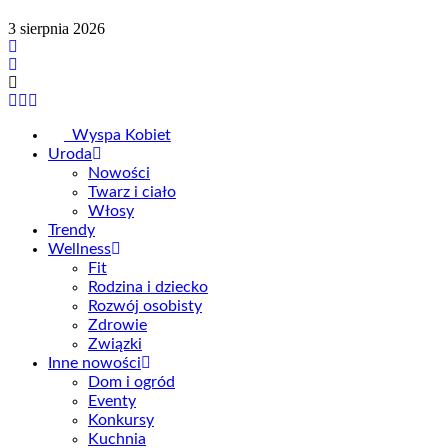
3 sierpnia 2026
Wyspa Kobiet
Uroda
Nowości
Twarz i ciało
Włosy
Trendy
Wellness
Fit
Rodzina i dziecko
Rozwój osobisty
Zdrowie
Związki
Inne nowości
Dom i ogród
Eventy
Konkursy
Kuchnia