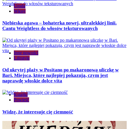
Uroda
Włosy
Niebieska agawa – bohaterka nowej, ultralekkiej linii.
Cantu Weightless do włosów teksturowanych
Inne nowości
Lifestyle
Od ukrytej plaży w Positano po makaronową uliczkę w
Bari. Miejsca, które najlepiej pokazują, czym jest
naprawdę włoskie dolce vita
Książki
Powieść
Widzę, że interesuje cię ciemność