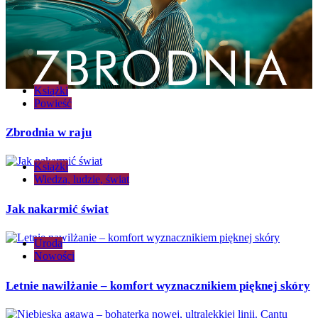
Książki
Powieść
Zbrodnia w raju
Książki
Wiedza, ludzie, świat
Jak nakarmić świat
Uroda
Nowości
Letnie nawilżanie – komfort wyznacznikiem pięknej skóry