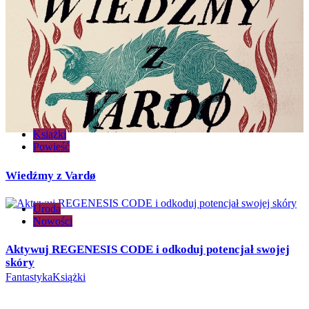
Książki
Powieść
Wiedźmy z Vardø
Uroda
Nowości
Aktywuj REGENESIS CODE i odkoduj potencjał swojej
skóry
Fantastyka
Książki