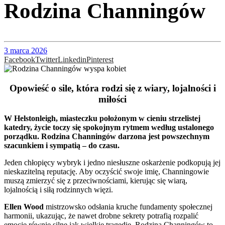
Rodzina Channingów
3 marca 2026
Facebook
Twitter
Linkedin
Pinterest
Opowieść o sile, która rodzi się z wiary, lojalności i
miłości
W Helstonleigh, miasteczku położonym w cieniu strzelistej
katedry, życie toczy się spokojnym rytmem według ustalonego
porządku. Rodzina Channingów darzona jest powszechnym
szacunkiem i sympatią – do czasu.
Jeden chłopięcy wybryk i jedno niesłuszne oskarżenie podkopują jej
nieskazitelną reputację. Aby oczyścić swoje imię, Channingowie
muszą zmierzyć się z przeciwnościami, kierując się wiarą,
lojalnością i siłą rodzinnych więzi.
Ellen Wood
mistrzowsko odsłania kruche fundamenty społecznej
harmonii, ukazując, że nawet drobne sekrety potrafią rozpalić
emocje równie silne jak wielkie tragedie. Rodzina Channingów to