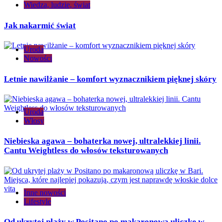
Wiedza, ludzie, świat
Jak nakarmić świat
Uroda
Nowości
Letnie nawilżanie – komfort wyznacznikiem pięknej skóry
Uroda
Włosy
Niebieska agawa – bohaterka nowej, ultralekkiej linii.
Cantu Weightless do włosów teksturowanych
Inne nowości
Lifestyle
Od ukrytej plaży w Positano po makaronową uliczkę w