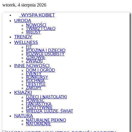
wtorek, 4 sierpnia 2026
WYSPA KOBIET
URODA
NOWOŚCI
TWARZ I CIAŁO
WŁOSY
TRENDY
WELLNESS
FIT
RODZINA I DZIECKO
ROZWÓJ OSOBISTY
ZDROWIE
ZWIĄZKI
INNE NOWOŚCI
DOM I OGRÓD
EVENTY
KONKURSY
KUCHNIA
LIFESTYLE
ZAKUPY
KSIĄŻKI
DZIECI I NASTOLATKI
POWIEŚĆ
FANTASTYKA
POZYTYWNIE
WIEDZA, LUDZIE, ŚWIAT
NATURA
NATURALNE PIĘKNO
NATURALNIE