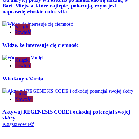
Bari. Miejsca, które najlepiej pokazują, czym jest
naprawdę włoskie dolce vita
Książki
Powieść
Widzę, że interesuje cię ciemność
Książki
Powieść
Wiedźmy z Vardø
Uroda
Nowości
Aktywuj REGENESIS CODE i odkoduj potencjał swojej
skóry
Książki
Powieść