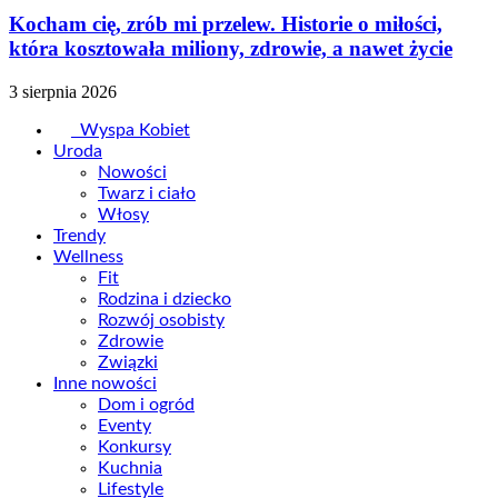
Kocham cię, zrób mi przelew. Historie o miłości,
która kosztowała miliony, zdrowie, a nawet życie
3 sierpnia 2026
Wyspa Kobiet
Uroda
Nowości
Twarz i ciało
Włosy
Trendy
Wellness
Fit
Rodzina i dziecko
Rozwój osobisty
Zdrowie
Związki
Inne nowości
Dom i ogród
Eventy
Konkursy
Kuchnia
Lifestyle