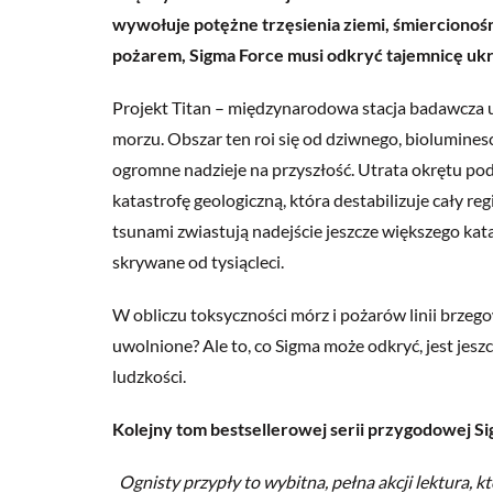
wywołuje potężne trzęsienia ziemi, śmiercionoś
pożarem, Sigma Force musi odkryć tajemnicę ukry
Projekt Titan – międzynarodowa stacja badawcza u
morzu. Obszar ten roi się od dziwnego, biolumines
ogromne nadzieje na przyszłość. Utrata okrętu p
katastrofę geologiczną, która destabilizuje cały re
tsunami zwiastują nadejście jeszcze większego kat
skrywane od tysiącleci.
W obliczu toksyczności mórz i pożarów linii brzeg
uwolnione? Ale to, co Sigma może odkryć, jest jes
ludzkości.
Kolejny tom bestsellerowej serii przygodowej Si
Ognisty przypły to wybitna, pełna akcji lektura, kt