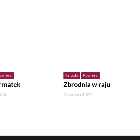
owieść
Książki
Powieść
y matek
Zbrodnia w raju
2026
3 sierpnia 2026