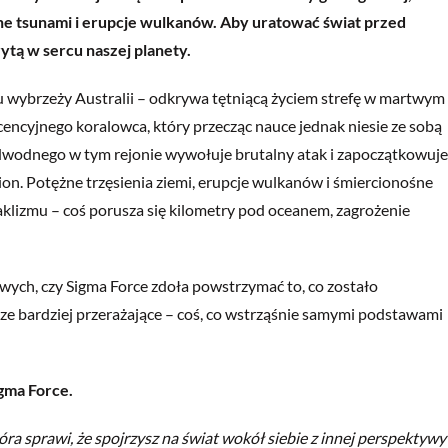
ne tsunami i erupcje wulkanów. Aby uratować świat przed
tą w sercu naszej planety.
 wybrzeży Australii – odkrywa tętniącą życiem strefę w martwym
cencyjnego koralowca, który przecząc nauce jednak niesie ze sobą
odwodnego w tym rejonie wywołuje brutalny atak i zapoczątkowuje
gion. Potężne trzęsienia ziemi, erupcje wulkanów i śmiercionośne
aklizmu – coś porusza się kilometry pod oceanem, zagrożenie
owych, czy Sigma Force zdoła powstrzymać to, co zostało
zcze bardziej przerażające – coś, co wstrząśnie samymi podstawami
gma Force.
óra sprawi, że spojrzysz na świat wokół siebie z innej perspektywy 