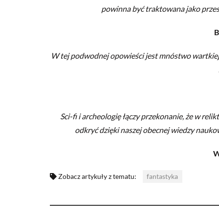
powinna być traktowana jako przest
B
W tej podwodnej opowieści jest mnóstwo wartkiej 
Sci-fi i archeologię łączy przekonanie, że w reli
odkryć dzięki naszej obecnej wiedzy naukowe
W
Zobacz artykuły z tematu:
fantastyka