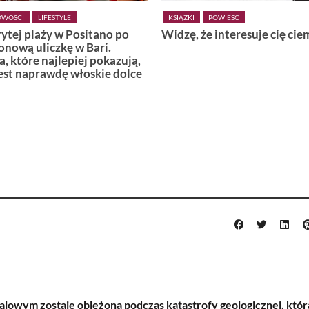
KSIĄŻKI
POWIEŚĆ
KSIĄŻKI
POWIEŚĆ
idzę, że interesuje cię ciemność
Wiedźmy z Vardø
owym zostaje oblężona podczas katastrofy geologicznej, któr