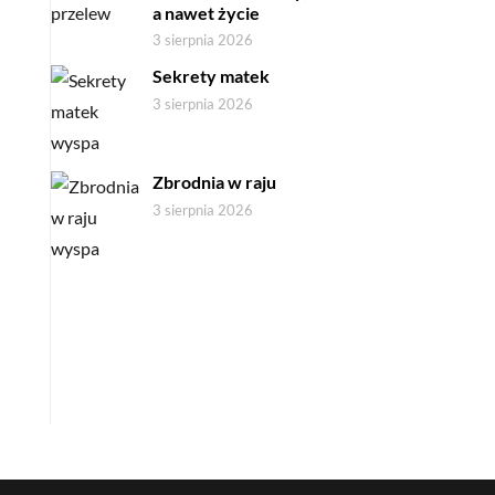
a nawet życie
3 sierpnia 2026
Sekrety matek
3 sierpnia 2026
Zbrodnia w raju
3 sierpnia 2026