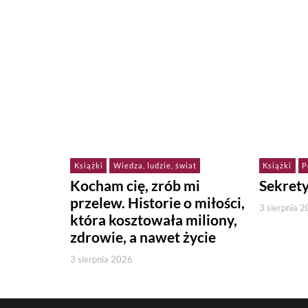
Książki
Wiedza, ludzie, świat
Książki
P
Kocham cię, zrób mi
Sekret
przelew. Historie o miłości,
3 sierpnia 
która kosztowała miliony,
zdrowie, a nawet życie
3 sierpnia 2026