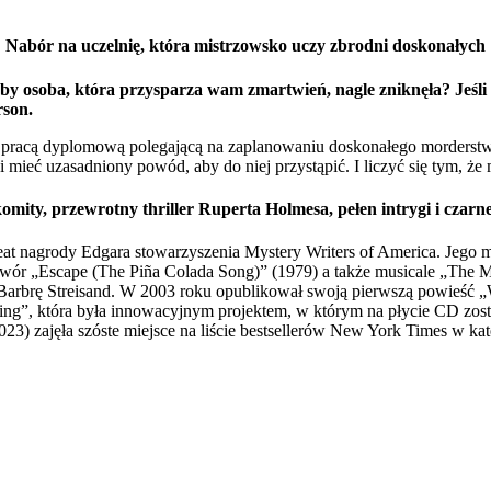
Nabór na uczelnię, która mistrzowsko uczy zbrodni doskonałych
by osoba, która przysparza wam zmartwień, nagle zniknęła? Jeśli ta
rson.
 pracą dyplomową polegającą na zaplanowaniu doskonałego morderstwa. 
mieć uzasadniony powód, aby do niej przystąpić. I liczyć się tym, że 
omity, przewrotny thriller Ruperta Holmesa, pełen intrygi i czar
reat nagrody Edgara stowarzyszenia Mystery Writers of America. Jego
twór „Escape (The Piña Colada Song)” (1979) a także musicale „The My
Barbrę Streisand. W 2003 roku opublikował swoją pierwszą powieść „Wh
wing”, która była innowacyjnym projektem, w którym na płycie CD zo
3) zajęła szóste miejsce na liście bestsellerów New York Times w kat