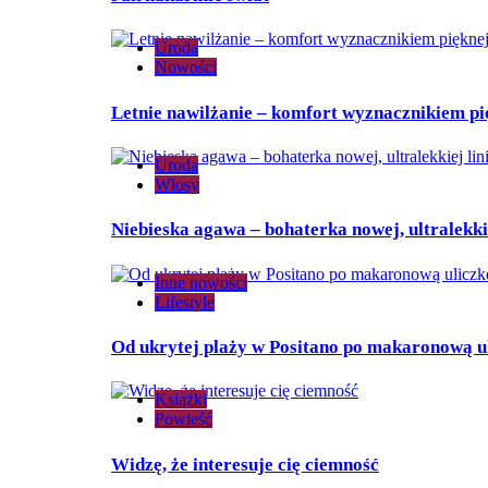
Uroda
Nowości
Letnie nawilżanie – komfort wyznacznikiem pi
Uroda
Włosy
Niebieska agawa – bohaterka nowej, ultralekki
Inne nowości
Lifestyle
Od ukrytej plaży w Positano po makaronową uli
Książki
Powieść
Widzę, że interesuje cię ciemność