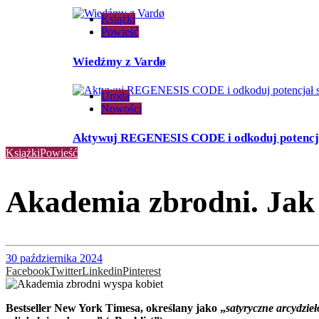
Książki
Powieść
Wiedźmy z Vardø
Uroda
Nowości
Aktywuj REGENESIS CODE i odkoduj potencja
Książki
Powieść
Akademia zbrodni. Jak
30 października 2024
Facebook
Twitter
Linkedin
Pinterest
Bestseller New York Timesa, określany jako „
satyryczne arcydzieł