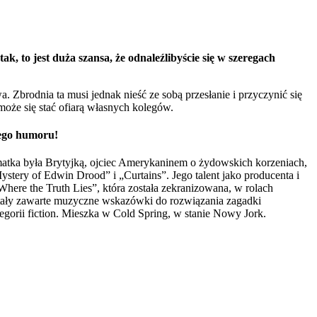
k, to jest duża szansa, że odnaleźlibyście się w szeregach
Zbrodnia ta musi jednak nieść ze sobą przesłanie i przyczynić się
może się stać ofiarą własnych kolegów.
nego humoru!
 matka była Brytyjką, ojciec Amerykaninem o żydowskich korzeniach,
stery of Edwin Drood” i „Curtains”. Jego talent jako producenta i
ere the Truth Lies”, która została zekranizowana, w rolach
stały zawarte muzyczne wskazówki do rozwiązania zagadki
egorii fiction. Mieszka w Cold Spring, w stanie Nowy Jork.