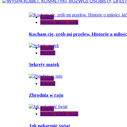
Książki
Wiedza, ludzie, świat
Kocham cię, zrób mi przelew. Historie o miłośc
Książki
Powieść
Sekrety matek
Książki
Powieść
Zbrodnia w raju
Książki
Wiedza, ludzie, świat
Jak nakarmić świat