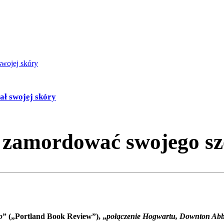
ł swojej skóry
 zamordować swojego sz
o
” („Portland Book Review”), „
połączenie Hogwartu, Downton Abbe