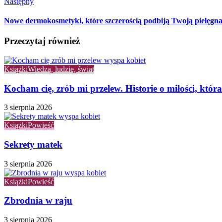
Następny
Nowe dermokosmetyki, które szczerością podbiją Twoją pielęgna
Przeczytaj również
Książki
Wiedza, ludzie, świat
Kocham cię, zrób mi przelew. Historie o miłości, któr
3 sierpnia 2026
Książki
Powieść
Sekrety matek
3 sierpnia 2026
Książki
Powieść
Zbrodnia w raju
3 sierpnia 2026