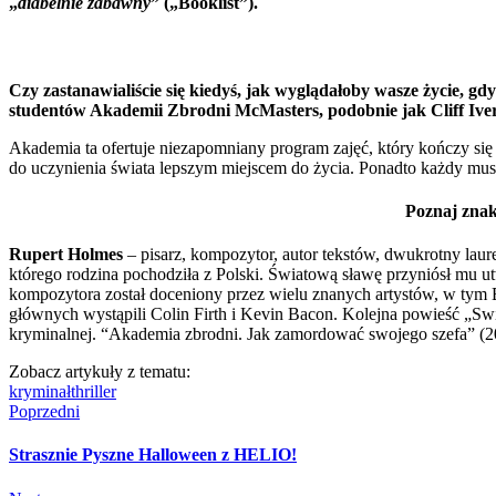
„
diabelnie zabawny
” („Booklist”).
Czy zastanawialiście się kiedyś, jak wyglądałoby wasze życie, gdy
studentów Akademii Zbrodni McMasters, podobnie jak Cliff Ive
Akademia ta ofertuje niezapomniany program zajęć, który kończy się
do uczynienia świata lepszym miejscem do życia. Ponadto każdy musi 
Poznaj znak
Rupert Holmes
– pisarz, kompozytor, autor tekstów, dwukrotny lau
którego rodzina pochodziła z Polski. Światową sławę przyniósł mu u
kompozytora został doceniony przez wielu znanych artystów, w tym 
głównych wystąpili Colin Firth i Kevin Bacon. Kolejna powieść „S
kryminalnej. “Akademia zbrodni. Jak zamordować swojego szefa” (202
Zobacz artykuły z tematu:
kryminał
thriller
Poprzedni
Strasznie Pyszne Halloween z HELIO!