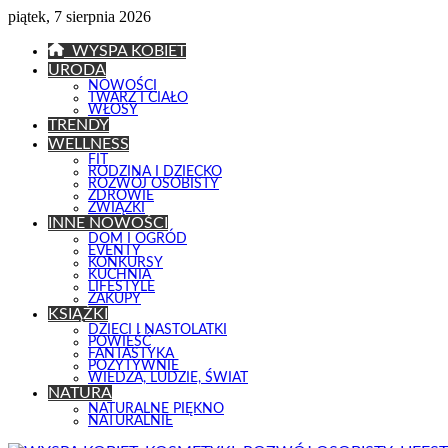
piątek, 7 sierpnia 2026
WYSPA KOBIET
URODA
NOWOŚCI
TWARZ I CIAŁO
WŁOSY
TRENDY
WELLNESS
FIT
RODZINA I DZIECKO
ROZWÓJ OSOBISTY
ZDROWIE
ZWIĄZKI
INNE NOWOŚCI
DOM I OGRÓD
EVENTY
KONKURSY
KUCHNIA
LIFESTYLE
ZAKUPY
KSIĄŻKI
DZIECI I NASTOLATKI
POWIEŚĆ
FANTASTYKA
POZYTYWNIE
WIEDZA, LUDZIE, ŚWIAT
NATURA
NATURALNE PIĘKNO
NATURALNIE