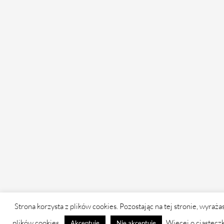
Strona korzysta z plików cookies. Pozostając na tej stronie, wyraża
plików cookies.
Więcej o ciastecz
Akceptuję
Nie akceptuję