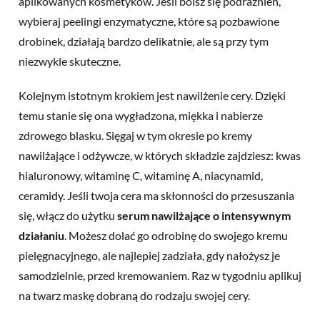
aplikowanych kosmetyków. Jeśli boisz się podrażnień,
wybieraj peelingi enzymatyczne, które są pozbawione
drobinek, działają bardzo delikatnie, ale są przy tym
niezwykle skuteczne.
Kolejnym istotnym krokiem jest nawilżenie cery. Dzięki
temu stanie się ona wygładzona, miękka i nabierze
zdrowego blasku. Sięgaj w tym okresie po kremy
nawilżające i odżywcze, w których składzie zajdziesz: kwas
hialuronowy, witaminę C, witaminę A, niacynamid,
ceramidy. Jeśli twoja cera ma skłonności do przesuszania
się, włącz do użytku
serum nawilżające o intensywnym
działaniu
. Możesz dolać go odrobinę do swojego kremu
pielęgnacyjnego, ale najlepiej zadziała, gdy nałożysz je
samodzielnie, przed kremowaniem. Raz w tygodniu aplikuj
na twarz maskę dobraną do rodzaju swojej cery.