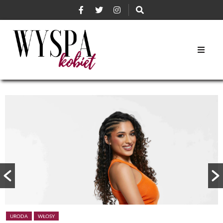
URODA
WŁOSY