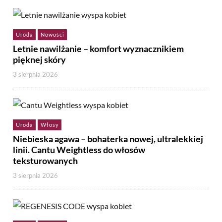
Uroda
Nowości
Letnie nawilżanie – komfort wyznacznikiem
pięknej skóry
3 sierpnia 2026
Uroda
Włosy
Niebieska agawa – bohaterka nowej, ultralekkiej
linii. Cantu Weightless do włosów
teksturowanych
3 sierpnia 2026