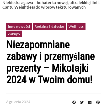
Niebieska agawa – bohaterka nowej, ultralekkiej linii.
Cantu Weightless do włosów teksturowanych
Inne nowości
Rodzina i dziecko
Wellness
Zakupy
Niezapomniane
zabawy i przemyślane
prezenty – Mikołajki
2024 w Twoim domu!
6 grudnia 2024