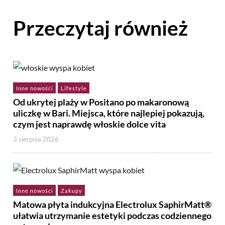
Przeczytaj również
Inne nowości
Lifestyle
Od ukrytej plaży w Positano po makaronową
uliczkę w Bari. Miejsca, które najlepiej pokazują,
czym jest naprawdę włoskie dolce vita
3 sierpnia 2026
Inne nowości
Zakupy
Matowa płyta indukcyjna Electrolux SaphirMatt®
ułatwia utrzymanie estetyki podczas codziennego