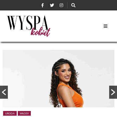
URODA
WŁOSY