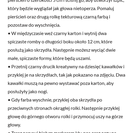
który będzie wyglądał jak głowa nietoperza. Pomaluj
pierścień oraz drugą rolkę tekturową czarną farbą i
pozostaw do wyschnięcia.
• W międzyczasie weź czarny karton i wytnij dwa
spiczaste romby o długości boku około 12 cm, które
posłużą jako skrzydła. Następnie możesz wyciąć dwie
małe, spiczaste formy, które będą uszami.
• Przetnij czarny drucik kreatywny na dziesięć kawałków i
przyklej je na skrzydłach, tak jak pokazano na zdjęciu. Dwa
kawałki muszą na pewno wystawać poza karton, aby
posłużyły jako nogi.
• Gdy farba wyschnie, przyklej oba skrzydła po
przeciwnych stronach okrągłej rolki. Następnie przyklej
głowę do górnego otworu rolki i przymocuj uszy na górze
głowy.
• Teraz narysuj białym markerem kły, nos oraz oczy na