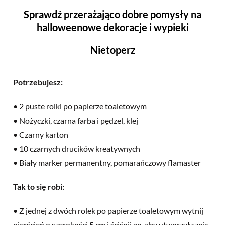
Sprawdź przerażająco dobre pomysły na
halloweenowe dekoracje i wypieki
Nietoperz
Potrzebujesz:
• 2 puste rolki po papierze toaletowym
• Nożyczki, czarna farba i pędzel, klej
• Czarny karton
• 10 czarnych drucików kreatywnych
• Biały marker permanentny, pomarańczowy flamaster
Tak to się robi:
• Z jednej z dwóch rolek po papierze toaletowym wytnij
pierścień o szerokości 5 cm i ściśnij go, aby utworzył szpic,