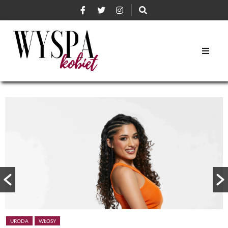
URODA
WŁOSY