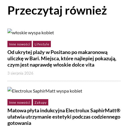
Przeczytaj również
Inne nowości
Lifestyle
Od ukrytej plaży w Positano po makaronową
uliczkę w Bari. Miejsca, które najlepiej pokazują,
czym jest naprawdę włoskie dolce vita
3 sierpnia 2026
Inne nowości
Zakupy
Matowa płyta indukcyjna Electrolux SaphirMatt®
ułatwia utrzymanie estetyki podczas codziennego
gotowania