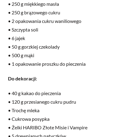
• 250 g miękkiego masła
• 250 g brązowego cukru
• 2 opakowania cukru waniliowego
• Szczypta soli
• 6 jajek
• 50 g gorzkiej czekolady
• 500 g mąki
• 1 opakowanie proszku do pieczenia
Do dekoracji:
• 40 g kakao do pieczenia
• 120 g przesianego cukru pudru
• Trochę mleka
• Cukrowa posypka
• Żelki HARIBO Złote Misie i Vampire
• 5 drewnianych patyczków