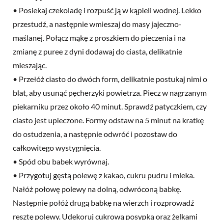
• Posiekaj czekoladę i rozpuść ją w kąpieli wodnej. Lekko
przestudź, a następnie wmieszaj do masy jajeczno-
maślanej. Połącz mąkę z proszkiem do pieczenia i na
zmianę z puree z dyni dodawaj do ciasta, delikatnie
mieszając.
• Przełóż ciasto do dwóch form, delikatnie postukaj nimi o
blat, aby usunąć pęcherzyki powietrza. Piecz w nagrzanym
piekarniku przez około 40 minut. Sprawdź patyczkiem, czy
ciasto jest upieczone. Formy odstaw na 5 minut na kratkę
do ostudzenia, a następnie odwróć i pozostaw do
całkowitego wystygnięcia.
• Spód obu babek wyrównaj.
• Przygotuj gęstą polewę z kakao, cukru pudru i mleka.
Nałóż połowę polewy na dolną, odwróconą babkę.
Następnie połóż drugą babkę na wierzch i rozprowadź
resztę polewy. Udekoruj cukrową posypką oraz żelkami