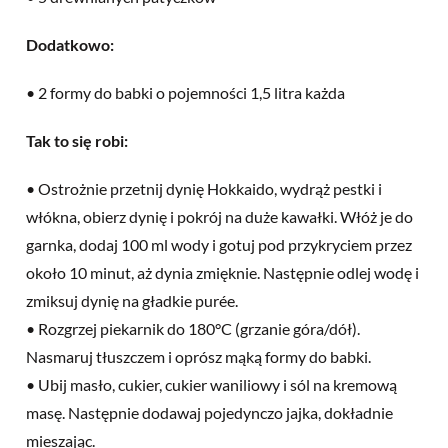
Dodatkowo:
• 2 formy do babki o pojemności 1,5 litra każda
Tak to się robi:
• Ostrożnie przetnij dynię Hokkaido, wydrąż pestki i
włókna, obierz dynię i pokrój na duże kawałki. Włóż je do
garnka, dodaj 100 ml wody i gotuj pod przykryciem przez
około 10 minut, aż dynia zmięknie. Następnie odlej wodę i
zmiksuj dynię na gładkie purée.
• Rozgrzej piekarnik do 180°C (grzanie góra/dół).
Nasmaruj tłuszczem i oprósz mąką formy do babki.
• Ubij masło, cukier, cukier waniliowy i sól na kremową
masę. Następnie dodawaj pojedynczo jajka, dokładnie
mieszając.