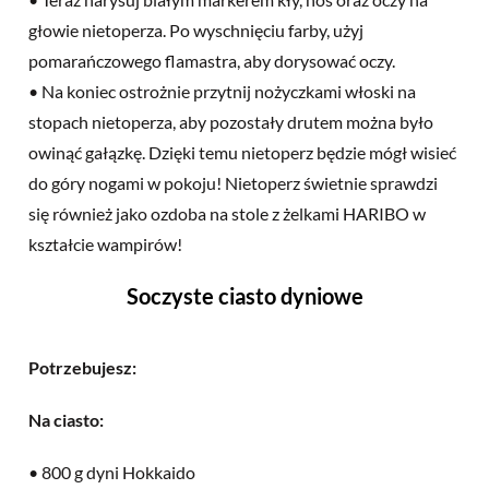
głowie nietoperza. Po wyschnięciu farby, użyj
pomarańczowego flamastra, aby dorysować oczy.
• Na koniec ostrożnie przytnij nożyczkami włoski na
stopach nietoperza, aby pozostały drutem można było
owinąć gałązkę. Dzięki temu nietoperz będzie mógł wisieć
do góry nogami w pokoju! Nietoperz świetnie sprawdzi
się również jako ozdoba na stole z żelkami HARIBO w
kształcie wampirów!
Soczyste ciasto dyniowe
Potrzebujesz:
Na ciasto:
• 800 g dyni Hokkaido